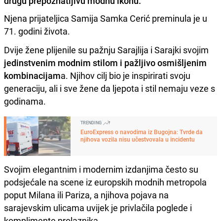
drugu prepoznatljivu modnu ikonu.
Njena prijateljica Samija Samka Cerić preminula je u
71. godini života.
Dvije žene plijenile su pažnju Sarajlija i Sarajki svojim
jedinstvenim modnim stilom i pažljivo osmišljenim
kombinacijam
a. Njihov cilj bio je inspirirati svoju
generaciju, ali i sve žene da ljepota i stil nemaju veze s
godinama.
TRENDING
EuroExpress o navodima iz Bugojna: Tvrde da
njihova vozila nisu učestvovala u incidentu
Svojim elegantnim i modernim izdanjima često su
podsjećale na scene iz europskih modnih metropola
poput Milana ili Pariza, a njihova pojava na
sarajevskim ulicama uvijek je privlačila poglede i
komplimente prolaznika.