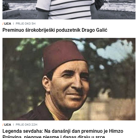
/
LICA
I
PRIJE OKO 5H
Preminuo širokobriješki poduzetnik Drago Galić
/
LICA
I
PRIJE OKO 22H
Legenda sevdaha: Na današnji dan preminuo je Himzo
Polovina, njegove pjesme i danas diraju u srce