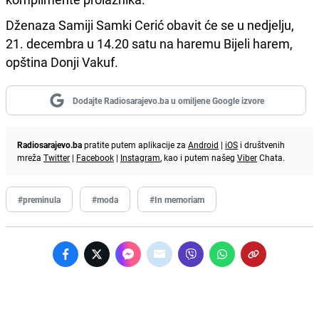
Dženaza Samiji Samki Cerić obavit će se u nedjelju,
21. decembra u 14.20 satu na haremu Bijeli harem,
opština Donji Vakuf.
Dodajte Radiosarajevo.ba u omiljene Google izvore
Radiosarajevo.ba
pratite putem aplikacije za
Android
|
iOS
i društvenih
mreža
Twitter
|
Facebook
|
Instagram
, kao i putem našeg
Viber
Chata.
#preminula
#moda
#In memoriam