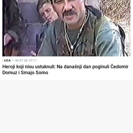
/
LICA
I
30.07.26. 07:11
Heroji koji nisu ustuknuli: Na današnji dan poginuli Čedomir
Domuz i Smajo Somo