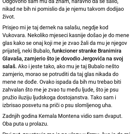
Odgovorio sam mu da znam, naravno da se šalio,
nikad ne bih ni pomislio da je njemu takvom dodijao
život.
Prisjeo mi je taj dernek na salašu, negdje kod
Vukovara. Nekoliko mjeseci kasnije došao je do mene
glas kako se onaj koji me je zvao žali da mu je njegov
prijatelj, neki Bubalo,
funkcioner stranke Branimira
Glavaša, zamjerio što je dovodio Jergovića na svoj
salaš.
Ako i jeste tako, ako mu je taj Bubalo nešto
zamjerio, morao se potruditi da taj glas nikada do
mene ne dođe. Ovako ispada da bih mu trebao biti
zahvalan što me je zvao tu među ljude, što je psu
pružio iluziju ljudskoga dostojanstva. Tako sam i
izbrisao posvetu na priči o psu slomljenog uha.
Zadnjih godina Kemala Montena vidio sam dvaput.
Oba puta u prolazu.