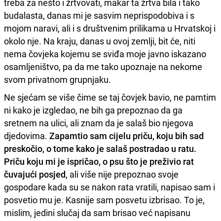
treba za nešto i žrtvovati, makar ta žrtva bila i tako
budalasta, danas mi je sasvim neprispodobiva i s
mojom naravi, ali i s društvenim prilikama u Hrvatskoj i
okolo nje. Na kraju, danas u ovoj zemlji, bit će, niti
nema čovjeka kojemu se sviđa moje javno iskazano
osamljeništvo, pa da me tako upoznaje na nekome
svom privatnom grupnjaku.
Ne sjećam se više čime se taj čovjek bavio, ne pamtim
ni kako je izgledao, ne bih ga prepoznao da ga
sretnem na ulici, ali znam da je salaš bio njegova
djedovima.
Zapamtio sam cijelu priču, koju bih sad
preskočio, o tome kako je salaš postradao u ratu.
Priču koju mi je ispričao, o psu što je preživio rat
čuvajući posjed
, ali više nije prepoznao svoje
gospodare kada su se nakon rata vratili, napisao sam i
posvetio mu je. Kasnije sam posvetu izbrisao. To je,
mislim, jedini slučaj da sam brisao već napisanu