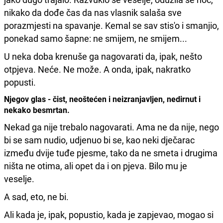
nikako da dođe čas da nas vlasnik salaša sve
porazmjesti na spavanje. Kemal se sav stis'o i smanjio,
ponekad samo šapne: ne smijem, ne smijem...
U neka doba krenuše ga nagovarati da, ipak, nešto
otpjeva. Neće. Ne može. A onda, ipak, nakratko
popusti.
Njegov glas - čist, neoštećen i neizranjavljen, nedirnut i
nekako besmrtan.
Nekad ga nije trebalo nagovarati. Ama ne da nije, nego
bi se sam nudio, udjenuo bi se, kao neki dječarac
između dvije tuđe pjesme, tako da ne smeta i drugima
ništa ne otima, ali opet da i on pjeva. Bilo mu je
veselje.
A sad, eto, ne bi.
Ali kada je, ipak, popustio, kada je zapjevao, mogao si