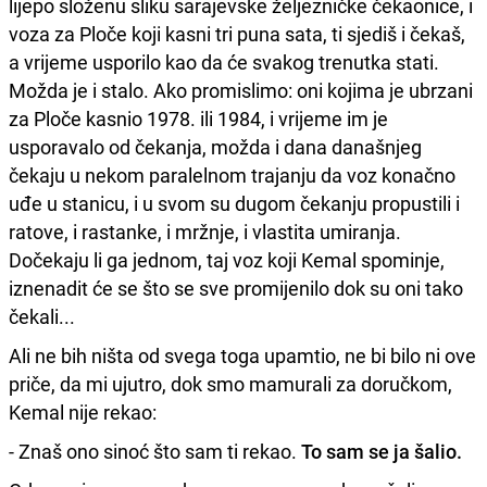
lijepo složenu sliku sarajevske željezničke čekaonice, i
voza za Ploče koji kasni tri puna sata, ti sjediš i čekaš,
a vrijeme usporilo kao da će svakog trenutka stati.
Možda je i stalo. Ako promislimo: oni kojima je ubrzani
za Ploče kasnio 1978. ili 1984, i vrijeme im je
usporavalo od čekanja, možda i dana današnjeg
čekaju u nekom paralelnom trajanju da voz konačno
uđe u stanicu, i u svom su dugom čekanju propustili i
ratove, i rastanke, i mržnje, i vlastita umiranja.
Dočekaju li ga jednom, taj voz koji Kemal spominje,
iznenadit će se što se sve promijenilo dok su oni tako
čekali...
Ali ne bih ništa od svega toga upamtio, ne bi bilo ni ove
priče, da mi ujutro, dok smo mamurali za doručkom,
Kemal nije rekao:
- Znaš ono sinoć što sam ti rekao.
To sam se ja šalio.