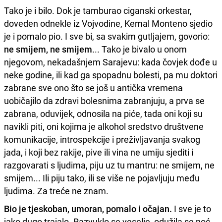
Tako je i bilo. Dok je tamburao ciganski orkestar,
doveden odnekle iz Vojvodine, Kemal Monteno sjedio
je i pomalo pio. I sve bi, sa svakim gutljajem, govorio:
ne smijem, ne smijem
... Tako je bivalo u onom
njegovom, nekadašnjem Sarajevu: kada čovjek dođe u
neke godine, ili kad ga spopadnu bolesti, pa mu doktori
zabrane sve ono što se još u antička vremena
uobičajilo da zdravi bolesnima zabranjuju, a prva se
zabrana, oduvijek, odnosila na piće, tada oni koji su
navikli piti, oni kojima je alkohol sredstvo društvene
komunikacije, introspekcije i preživljavanja svakog
jada, i koji bez rakije, pive ili vina ne umiju sjediti i
razgovarati s ljudima, piju uz tu mantru: ne smijem, ne
smijem... Ili piju tako, ili se više ne pojavljuju među
ljudima. Za treće ne znam.
Bio je tjeskoban, umoran, pomalo i očajan.
I sve je to
jako dugo trajalo. Razvuklo se veselje, odužila se noć,