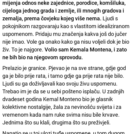
mijenja odnos neke zajednice, porodice, komšiluka,
cijeloga jednog grada i zemlje, ili mnogih gradova i
zemalja, prema čovjeku kojeg više nema.
Ljudi s
pokojnikom razgovaraju kao s vlastitom idealiziranom
uspomenom. Pridaju mu značenja kakva još do jučer
nije imao. Vole ga onako kako ga nisu voljeli dok je bio
živ. To je najgore.
Volio sam Kemala Montena, i zato
ne bih bio na njegovom sprovodu.
Prelazio je granice. Pjevao je na sve strane, gdje god
ga je bilo prije rata, i tamo gdje ga prije rata nije bilo.
Ljudi su ga doživljavali kao svoju živu uspomenu.
Trebao im je da se u sebi pošteno isplaču. U zadnjih
dvadeset godina Kemal Monteno bio je glasnik
kolektivne nostalgije, žala za nevinošću svijeta i za
vremenom kada nam ruke svima nisu bile krvave.
Jednima što su klali, drugima što su preživjeli.
Napatio se u toj ulozi tuđe uspomene, u tom dugom