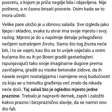
posvetu, s kojom je priča negdje bila i objavljena. Nije
pošteno, a ni časno brisati posvete. Osim kada se to
mora učiniti.
Velike pare uložio je u obnovu salaša. Sve izgleda jako
lijepo i skladno, svaka tu stvar ima svoje mjesto i svoj
razlog. Mjesto je do u najsitnije detalje prilagođeno
nečijem sutrašnjem životu. Samo što tog života neće
biti, i to se osjeti, kao što se to uvijek osjećalo u onim
kućama što su ih po Bosni gradili gastarbajteri.
Ispunjavajući tako svoje imaginarne dugove prema
zavičajima, gradili su visoke betonske zidove, da ih
nasele svojim nostalgijama i namijene onoj budućnosti
za koju se u trenutku građenja već znalo da nikada
neće doći.
Taj salaš bio je ogledno mjesto jedne
praznine.
Trebalo je napraviti dernek, zapiti i založiti
kakvo prazno i bezpraznično slavlje, da se namiri ono
što fali.