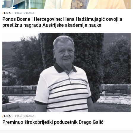
/
LICA
I
PRIJE 2 DANA
Ponos Bosne i Hercegovine: Hena Hadžimujagić osvojila
prestižnu nagradu Austrijske akademije nauka
/
LICA
I
PRIJE 3 DANA
Preminuo širokobriješki poduzetnik Drago Galić