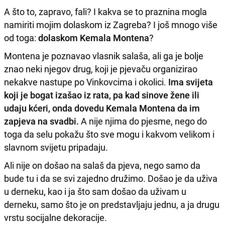
A što to, zapravo, fali? I kakva se to praznina mogla
namiriti mojim dolaskom iz Zagreba? I još mnogo više
od toga:
dolaskom Kemala Montena
?
Montena je poznavao vlasnik salaša, ali ga je bolje
znao neki njegov drug, koji je pjevaču organizirao
nekakve nastupe po Vinkovcima i okolici.
Ima svijeta
koji je bogat izašao iz rata, pa kad sinove žene ili
udaju kćeri, onda dovedu Kemala Montena da im
zapjeva na svadbi.
A nije njima do pjesme, nego do
toga da selu pokažu što sve mogu i kakvom velikom i
slavnom svijetu pripadaju.
Ali nije on došao na salaš da pjeva, nego samo da
bude tu i da se svi zajedno družimo. Došao je da uživa
u derneku, kao i ja što sam došao da uživam u
derneku, samo što je on predstavljaju jednu, a ja drugu
vrstu socijalne dekoracije.