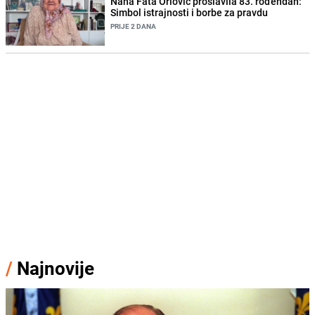
Nana Fata Orlović proslavila 83. rođendan:
Simbol istrajnosti i borbe za pravdu
PRIJE 2 DANA
/
Najnovije