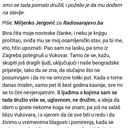
smo se tada pomalo družili, i poželio je da mu dođem
na slavlje.
Piše:
Miljenko Jergović
za
Radiosarajevo.ba
Biva čita moje novinske članke, i neku je knjigu
pročitao, sviđa mu se moj osamljenički stav, pa bi me,
eto, htio upoznati. Pao sam na lasku, pa smo iz
Zagreba potegnuli u Vukovar. Tamo će se, kažu,
skupiti još dragih ljudi, uključujući i naše beogradske
prijatelje, tako da se zna, da slučajno što ne
posumnjam i da mi ne omrzne toliki put. Kada o tome
danas mislim, samo pet ili šest godina kasnije, sve mi
se to čini nevjerojatnim.
S ljudima s kojima sam se
tada družio više se, uglavnom, ne družim
, a ideja da
idem u goste nekome koga ne znam, pa još na salaš
blizu Vukovara, i s vjerom da će sve biti u redu i da
živimo u vremenima blagosti i pomirenja, kada se