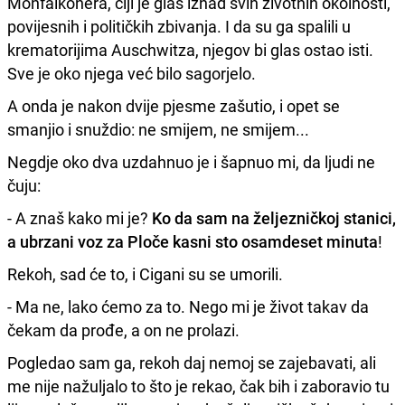
Monfalkonera, čiji je glas iznad svih životnih okolnosti,
povijesnih i političkih zbivanja. I da su ga spalili u
krematorijima Auschwitza, njegov bi glas ostao isti.
Sve je oko njega već bilo sagorjelo.
A onda je nakon dvije pjesme zašutio, i opet se
smanjio i snuždio: ne smijem, ne smijem...
Negdje oko dva uzdahnuo je i šapnuo mi, da ljudi ne
čuju:
- A znaš kako mi je?
Ko da sam na željezničkoj stanici,
a ubrzani voz za Ploče kasni sto osamdeset minuta
!
Rekoh, sad će to, i Cigani su se umorili.
- Ma ne, lako ćemo za to. Nego mi je život takav da
čekam da prođe, a on ne prolazi.
Pogledao sam ga, rekoh daj nemoj se zajebavati, ali
me nije nažuljalo to što je rekao, čak bih i zaboravio tu