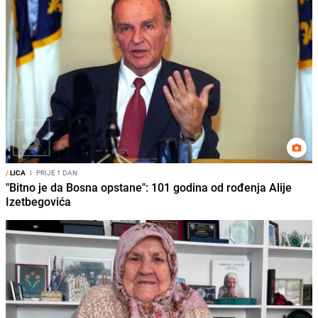
/
LICA
I
PRIJE 1 DAN
"Bitno je da Bosna opstane": 101 godina od rođenja Alije
Izetbegovića