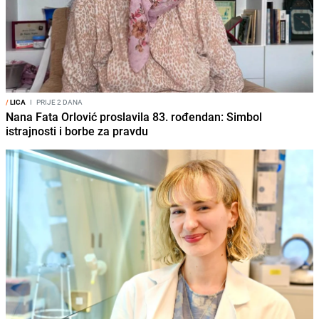
/
LICA
I
PRIJE 2 DANA
Nana Fata Orlović proslavila 83. rođendan: Simbol
istrajnosti i borbe za pravdu