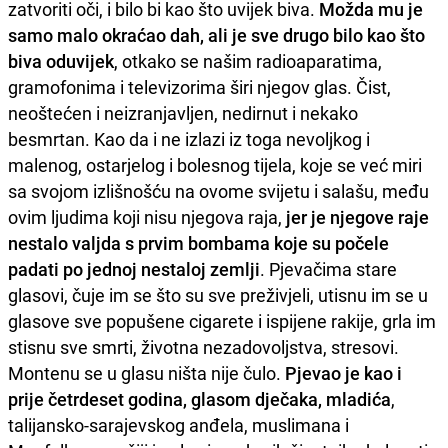
zatvoriti oči, i bilo bi kao što uvijek biva.
Možda mu je
samo malo okraćao dah, ali je sve drugo bilo kao što
biva oduvijek
, otkako se našim radioaparatima,
gramofonima i televizorima širi njegov glas. Čist,
neoštećen i neizranjavljen, nedirnut i nekako
besmrtan. Kao da i ne izlazi iz toga nevoljkog i
malenog, ostarjelog i bolesnog tijela, koje se već miri
sa svojom izlišnošću na ovome svijetu i salašu, među
ovim ljudima koji nisu njegova raja,
jer je njegove raje
nestalo valjda s prvim bombama koje su počele
padati po jednoj nestaloj zemlji
. Pjevačima stare
glasovi, čuje im se što su sve preživjeli, utisnu im se u
glasove sve popušene cigarete i ispijene rakije, grla im
stisnu sve smrti, životna nezadovoljstva, stresovi.
Montenu se u glasu ništa nije čulo.
Pjevao je kao i
prije četrdeset godina, glasom dječaka, mladića
,
talijansko-sarajevskog anđela, muslimana i