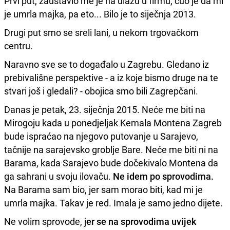
Prvi put, zaustavio me je na ulazu u firmu, čuo je da mi
je umrla majka, pa eto... Bilo je to siječnja 2013.
Drugi put smo se sreli lani, u nekom trgovačkom
centru.
Naravno sve se to događalo u Zagrebu. Gledano iz
prebivališne perspektive - a iz koje bismo druge na te
stvari još i gledali? - obojica smo bili Zagrepčani.
Danas je petak, 23. siječnja 2015. Neće me biti na
Mirogoju kada u ponedjeljak Kemala Montena Zagreb
bude ispraćao na njegovo putovanje u Sarajevo,
tačnije na sarajevsko groblje Bare. Neće me biti ni na
Barama, kada Sarajevo bude dočekivalo Montena da
ga sahrani u svoju ilovaču.
Ne idem po sprovodima.
Na Barama sam bio, jer sam morao biti, kad mi je
umrla majka. Takav je red. Imala je samo jedno dijete.
Ne volim sprovode, j
er se na sprovodima uvijek