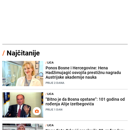
/
Najčitanije
/
LICA
Ponos Bosne i Hercegovine: Hena
Hadžimujagić osvojila prestižnu nagradu
Austrijske akademije nauka
PRIJE 2 DANA
/
LICA
"Bitno je da Bosna opstane": 101 godina od
rođenja Alije Izetbegovića
PRIJE 1 DAN
/
LICA