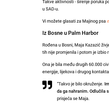
Takve aktivnosti - širenje poruka po
u SAD-u.
Vi možete glasati za Majinog psa
n
Iz Bosne u Palm Harbor
Rođena u Bosni, Maja Kazazić živje
tih nije promjenila i potom je izbio
Ona je bila među drugih 60.000 civi
energije, lijekova i drugog kontakt
“Takvo je bilo okruženje.
Im
da ga nahranim. Odlučila 
prisjeća se Maja.