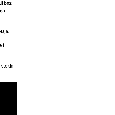
li bez
ogo
Maja.
 i
 stekla