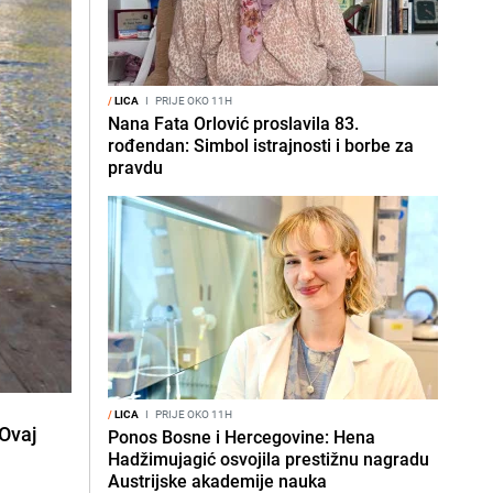
/
LICA
I
PRIJE OKO 11H
Nana Fata Orlović proslavila 83.
rođendan: Simbol istrajnosti i borbe za
pravdu
/
LICA
I
PRIJE OKO 11H
 Ovaj
Ponos Bosne i Hercegovine: Hena
Hadžimujagić osvojila prestižnu nagradu
Austrijske akademije nauka