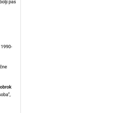
bolji pas
m 1990-
ične
 obrok
soba”,