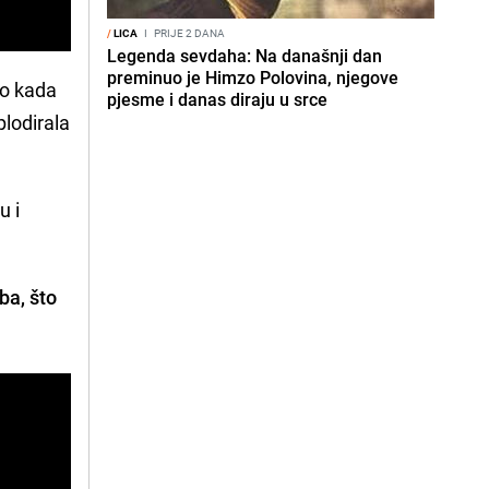
/
LICA
I
PRIJE 2 DANA
Legenda sevdaha: Na današnji dan
preminuo je Himzo Polovina, njegove
to kada
pjesme i danas diraju u srce
plodirala
u i
ba, što