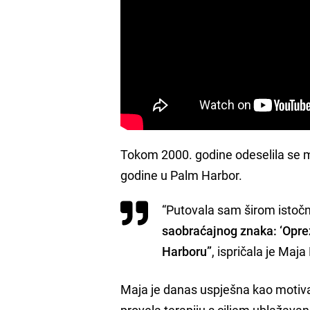
Tokom 2000. godine odeselila se 
godine u Palm Harbor.
“Putovala sam širom istočn
saobraćajnog znaka: ‘Oprez
Harboru”
, ispričala je Maja
Maja je danas uspješna kao motivat
provela terapiju s ciljem ublažava