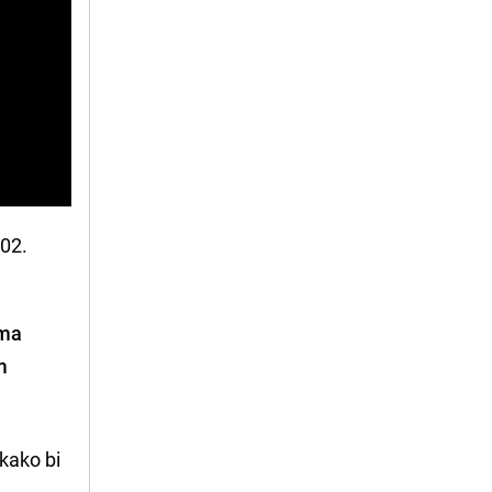
002.
ema
m
kako bi