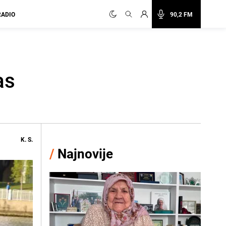
RADIO
90,2 FM
as
K. S.
/
Najnovije