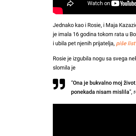
Jednako kao i Rosie, i Maja Kazazić
je imala 16 godina tokom rata u Bo
i ubila pet njenih prijatelja,
piše li
Rosie je izgubila nogu sa svega nek
slomila je
“
Ona je bukvalno moj živo
ponekada nisam mislila
”, 