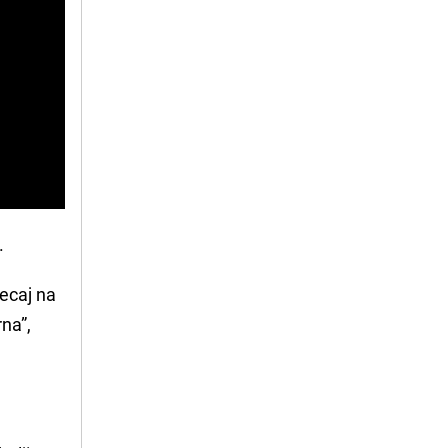
.
jecaj na
rna”,