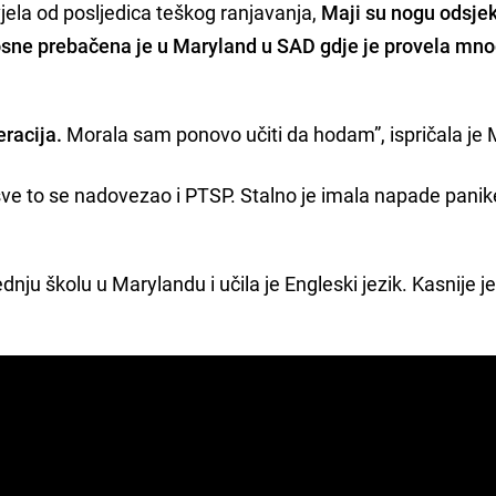
vjela od posljedica teškog ranjavanja,
Maji su nogu odsjek
osne prebačena je u Maryland u SAD gdje je provela mn
racija.
Morala sam ponovo učiti da hodam”, ispričala je 
 sve to se nadovezao i PTSP. Stalno je imala napade panike
nju školu u Marylandu i učila je Engleski jezik. Kasnije je