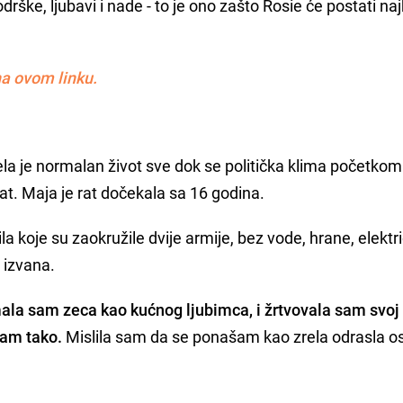
drške, ljubavi i nade - to je ono zašto Rosie će postati naj
a ovom linku.
la je normalan život sve dok se politička klima početko
 rat. Maja je rat dočekala sa 16 godina.
la koje su zaokružile dvije armije, bez vode, hrane, elektr
a izvana.
ala sam zeca kao kućnog ljubimca, i žrtvovala sam svoj
sam tako.
Mislila sam da se ponašam kao zrela odrasla o