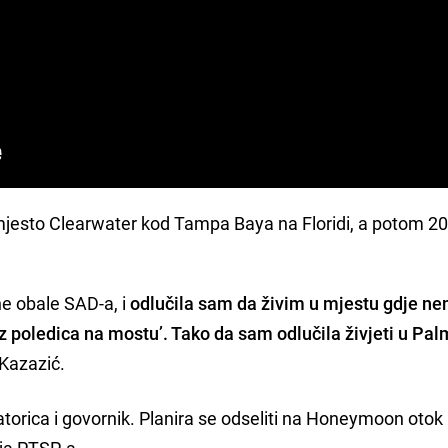
mjesto Clearwater kod Tampa Baya na Floridi, a potom 2
e obale SAD-a, i
odlučila sam da živim u mjestu gdje n
 poledica na mostu’. Tako da sam odlučila živjeti u Pal
 Kazazić.
orica i govornik. Planira se odseliti na Honeymoon otok 
nja PTSP-a.