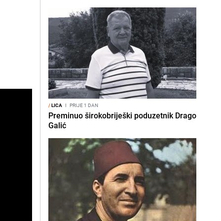
/
LICA
I
PRIJE 1 DAN
Preminuo širokobriješki poduzetnik Drago
Galić