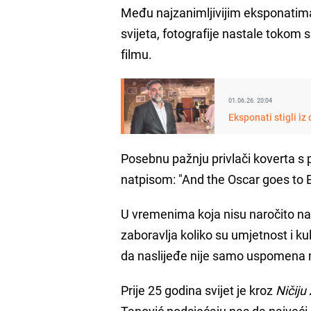
Među najzanimljivijim eksponatima na
svijeta, fotografije nastale tokom 
filmu.
01.06.26. 20:04
Posebnu pažnju privlači koverta s 
natpisom: "And the Oscar goes to 
U vremenima koja nisu naročito na
zaboravlja koliko su umjetnost i ku
da naslijeđe nije samo uspomena n
Prije 25 godina svijet je kroz
Ničiju
Tanović podsjećaju nas da najveći 