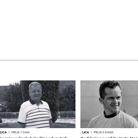
LICA
I
PRIJE 1 DAN
/
LICA
I
PRIJE 2 DANA