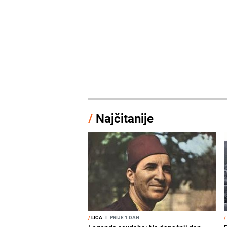
/
Najčitanije
/
LICA
I
PRIJE 1 DAN
/