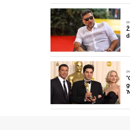
20
Ž
d
24
"
g
'