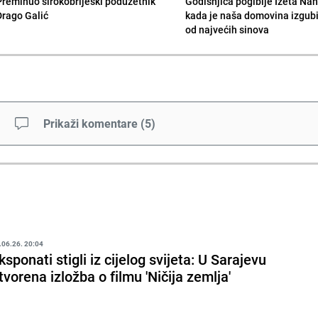
Preminuo širokobriješki poduzetnik
Godišnjica pogiblje Izeta Nan
Drago Galić
kada je naša domovina izgub
od najvećih sinova
Prikaži komentare
(
5
)
.06.26. 20:04
ksponati stigli iz cijelog svijeta: U Sarajevu
tvorena izložba o filmu 'Ničija zemlja'