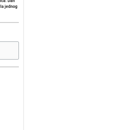
ića: Dan
ila jednog