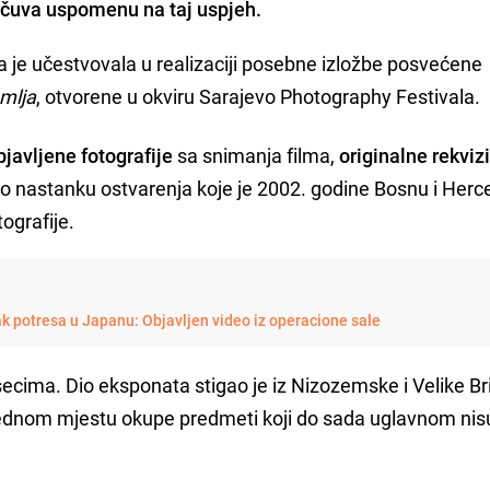
ačuva uspomenu na taj uspjeh.
ja je učestvovala u realizaciji posebne izložbe posvećene
emlja
, otvorene u okviru Sarajevo Photography Festivala.
javljene fotografije
sa snimanja filma,
originalne rekvizi
 o nastanku ostvarenja koje je 2002. godine Bosnu i Her
ografije.
k potresa u Japanu: Objavljen video iz operacione sale
ecima. Dio eksponata stigao je iz Nizozemske i Velike Bri
ednom mjestu okupe predmeti koji do sada uglavnom nisu 