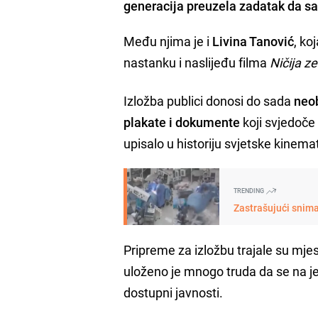
generacija preuzela zadatak da s
Među njima je i
Livina Tanović
, ko
nastanku i naslijeđu filma
Ničija z
Izložba publici donosi do sada
neob
plakate i dokumente
koji svjedoče
upisalo u historiju svjetske kinemat
TRENDING
Zastrašujući snima
Pripreme za izložbu trajale su mjes
uloženo je mnogo truda da se na j
dostupni javnosti.