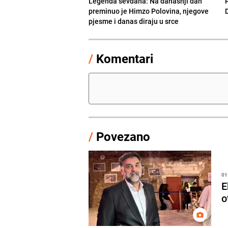
Legenda sevdaha: Na današnji dan
preminuo je Himzo Polovina, njegove
pjesme i danas diraju u srce
/
Komentari
/
Povezano
01
E
o