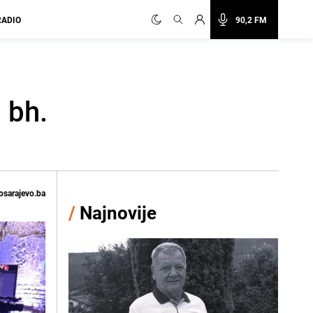
RADIO
90,2 FM
 bh.
osarajevo.ba
/
Najnovije