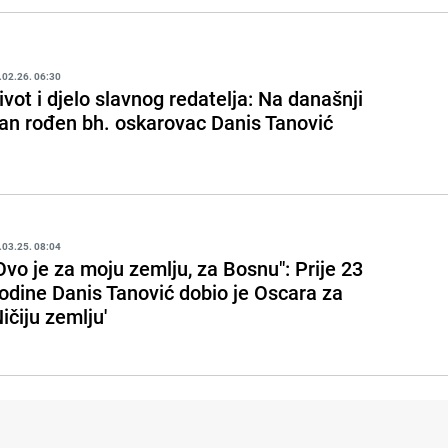
.02.26. 06:30
ivot i djelo slavnog redatelja: Na današnji
an rođen bh. oskarovac Danis Tanović
.03.25. 08:04
Ovo je za moju zemlju, za Bosnu": Prije 23
odine Danis Tanović dobio je Oscara za
Ničiju zemlju'