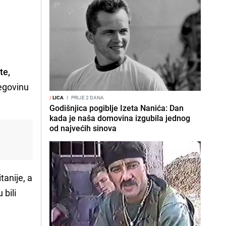
te,
cegovinu
/
LICA
I
PRIJE 2 DANA
Godišnjica pogiblje Izeta Nanića: Dan
kada je naša domovina izgubila jednog
od najvećih sinova
tanije, a
bili