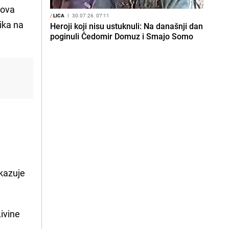
lova
/
LICA
I
30.07.26. 07:11
nika na
Heroji koji nisu ustuknuli: Na današnji dan
poginuli Čedomir Domuz i Smajo Somo
okazuje
ivine