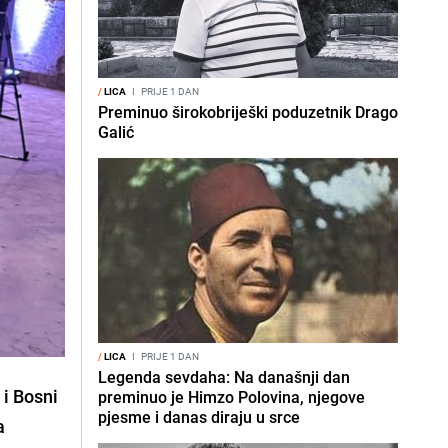
/
LICA
I
PRIJE 1 DAN
Preminuo širokobriješki poduzetnik Drago
Galić
/
LICA
I
PRIJE 1 DAN
Legenda sevdaha: Na današnji dan
i Bosni
preminuo je Himzo Polovina, njegove
pjesme i danas diraju u srce
a