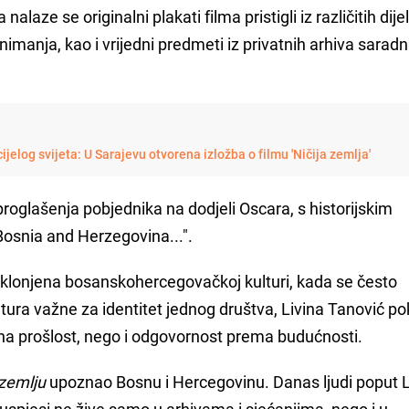
laze se originalni plakati filma pristigli iz različitih dije
snimanja, kao i vrijedni predmeti iz privatnih arhiva sarad
Eksponati stigli iz cijelog svijeta: U Sarajevu otvorena izložba o filmu 'Ničija zemlja'
proglašenja pobjednika na dodjeli Oscara, s historijskim
Bosnia and Herzegovina...".
klonjena bosanskohercegovačkoj kulturi, kada se često
ltura važne za identitet jednog društva, Livina Tanović p
a prošlost, nego i odgovornost prema budućnosti.
 zemlju
upoznao Bosnu i Hercegovinu. Danas ljudi poput L
uspjesi ne žive samo u arhivama i sjećanjima, nego i u