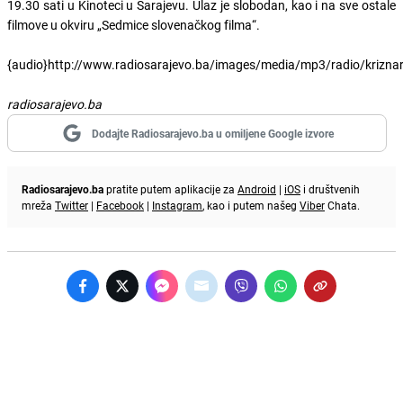
19.30 sati u Kinoteci u Sarajevu. Ulaz je slobodan, kao i na sve ostale
filmove u okviru „Sedmice slovenačkog filma“.
{audio}http://www.radiosarajevo.ba/images/media/mp3/radio/krizna
radiosarajevo.ba
Dodajte Radiosarajevo.ba u omiljene Google izvore
Radiosarajevo.ba
pratite putem aplikacije za
Android
|
iOS
i društvenih
mreža
Twitter
|
Facebook
|
Instagram
, kao i putem našeg
Viber
Chata.