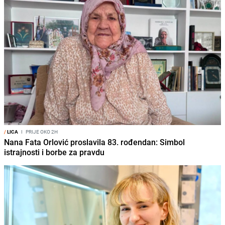
/
LICA
I
PRIJE OKO 2H
Nana Fata Orlović proslavila 83. rođendan: Simbol
istrajnosti i borbe za pravdu