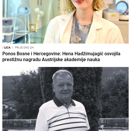
/
LICA
I
PRIJE OKO 2H
Ponos Bosne i Hercegovine: Hena Hadžimujagić osvojila
prestižnu nagradu Austrijske akademije nauka