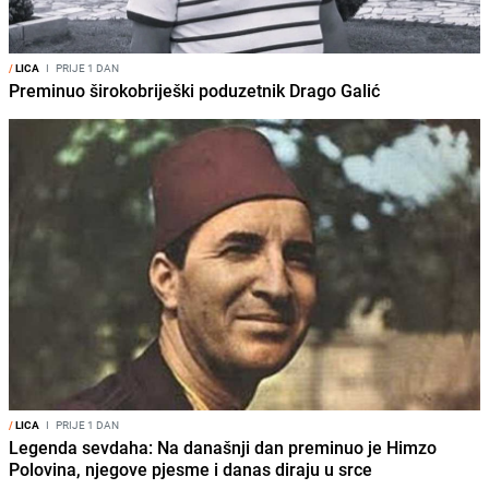
/
LICA
I
PRIJE 1 DAN
Preminuo širokobriješki poduzetnik Drago Galić
/
LICA
I
PRIJE 1 DAN
Legenda sevdaha: Na današnji dan preminuo je Himzo
Polovina, njegove pjesme i danas diraju u srce