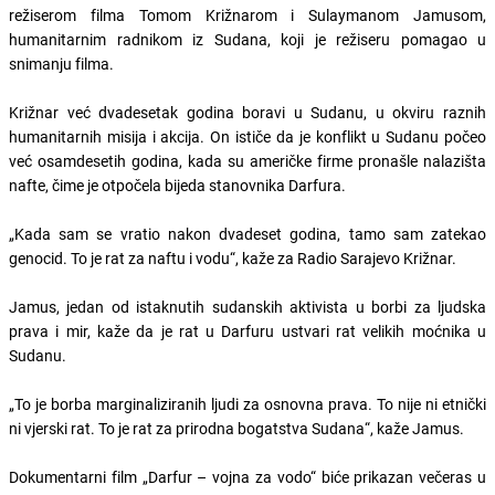
režiserom filma Tomom Križnarom i Sulaymanom Jamusom,
humanitarnim radnikom iz Sudana, koji je režiseru pomagao u
snimanju filma.
Križnar već dvadesetak godina boravi u Sudanu, u okviru raznih
humanitarnih misija i akcija. On ističe da je konflikt u Sudanu počeo
već osamdesetih godina, kada su američke firme pronašle nalazišta
nafte, čime je otpočela bijeda stanovnika Darfura.
„Kada sam se vratio nakon dvadeset godina, tamo sam zatekao
genocid. To je rat za naftu i vodu“, kaže za Radio Sarajevo Križnar.
Jamus, jedan od istaknutih sudanskih aktivista u borbi za ljudska
prava i mir, kaže da je rat u Darfuru ustvari rat velikih moćnika u
Sudanu.
„To je borba marginaliziranih ljudi za osnovna prava. To nije ni etnički
ni vjerski rat. To je rat za prirodna bogatstva Sudana“, kaže Jamus.
Dokumentarni film „Darfur – vojna za vodo“ biće prikazan večeras u