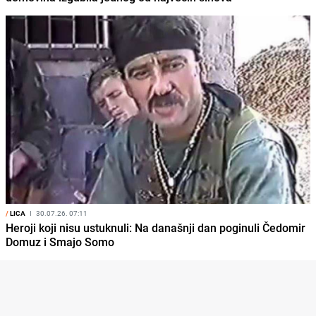
/
LICA
I
30.07.26. 07:11
Heroji koji nisu ustuknuli: Na današnji dan poginuli Čedomir
Domuz i Smajo Somo