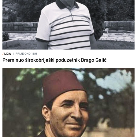
/
LICA
I
PRIJE OKO 18H
Preminuo širokobriješki poduzetnik Drago Galić