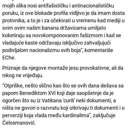
mojih slika nosi antifašističku i antinacionalističku
poruku, iz ove blokade profila vidljivo je da imam dosta
protivnika, a to je i za očekivati u vremenu kad mediji u
svim ovim našim banana državicama umiljato
koketiraju sa novokomponovanim fašizmom i kad se
vladajuće kaste održavaju isključivo zahvaljujući
podivljalom nacionalizmu svih boja”, komentariše
EChe.
Priznaje da njegove montaže jesu provokativne, ali da
nikog ne vrijeđaju.
“Otprilike, nešto slično kao što se ovih dana dešava sa
papom Benediktom XVI koji daje saopšetnje da je
ogorčen što su iz Vatikana 'curili' neki dokumenti, a
ništa ne govori o razvratu koji otkrivaju ti dokumenti i o
perverziji koja vlada među kardinalima”, zaključuje
Čelosmanović.