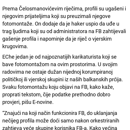
Prema Čelosmanovićevim riječima, profili su ugašeni i
njegovim prijateljima koji su preuzimali njegove
fotomontaže. On dodaje da je haker uspio da uđe u
trag ljudima koji su od administratora na FB zahtijevali
gašenje profila i napominje da je riječ o vjerskim
krugovima.
EChe jedan je od najpoznatijih karikaturista koji se
bave fotomontažom na ovim prostorima. U svojim
radovima ne ostaje dužan nijednoj korumpiranoj
političkoj ili vjerskoj skupini iz naših balkanskih prćija.
Svaku fotomontažu koju objavi na FB, kako kaže,
proprati tekstom, čije podatke prethodno dobro
provjeri, pišu E-novine.
“Znajući na koji način funkcionira FB, do uklanjanja
nečijeg profila može doći samo nakon orkestriranih
zahtjeva veće skupine korisnika FB-a. Kako većina