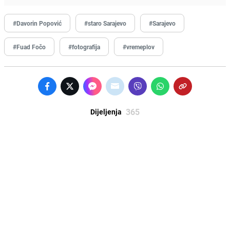
#Davorin Popović
#staro Sarajevo
#Sarajevo
#Fuad Fočo
#fotografija
#vremeplov
365
Dijeljenja