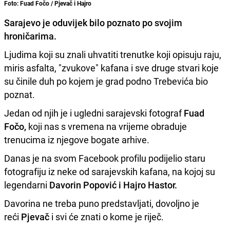
Foto: Fuad Fočo / Pjevač i Hajro
Sarajevo je oduvijek bilo poznato po svojim
hroničarima.
Ljudima koji su znali uhvatiti trenutke koji opisuju raju,
miris asfalta, "zvukove" kafana i sve druge stvari koje
su činile duh po kojem je grad podno Trebevića bio
poznat.
Jedan od njih je i ugledni sarajevski fotograf
Fuad
Fočo,
koji nas s vremena na vrijeme obraduje
trenucima iz njegove bogate arhive.
Danas je na svom Facebook profilu podijelio staru
fotografiju iz neke od sarajevskih kafana, na kojoj su
legendarni
Davorin Popović i Hajro Hastor.
Davorina ne treba puno predstavljati, dovoljno je
reći
Pjevač
i svi će znati o kome je riječ.