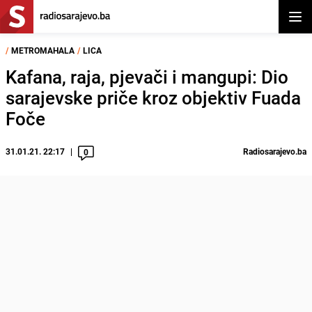
Otvor
/
METROMAHALA
/
LICA
Kafana, raja, pjevači i mangupi: Dio
sarajevske priče kroz objektiv Fuada
Foče
31.01.21. 22:17
Radiosarajevo.ba
0