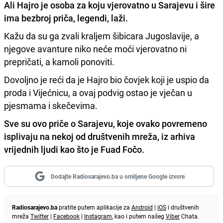
Ali Hajro je osoba za koju vjerovatno u Sarajevu i šire
ima bezbroj priča, legendi, laži.
Kažu da su ga zvali kraljem šibicara Jugoslavije, a
njegove avanture niko neće moći vjerovatno ni
prepričati, a kamoli ponoviti.
Dovoljno je reći da je Hajro bio čovjek koji je uspio da
proda i Vijećnicu, a ovaj podvig ostao je vječan u
pjesmama i skečevima.
Sve su ovo priče o Sarajevu, koje ovako povremeno
isplivaju na nekoj od društvenih mreža, iz arhiva
vrijednih ljudi kao što je Fuad Fočo.
Dodajte Radiosarajevo.ba u omiljene Google izvore
Radiosarajevo.ba
pratite putem aplikacije za
Android
|
iOS
i društvenih
mreža
Twitter
|
Facebook
|
Instagram
, kao i putem našeg
Viber
Chata.