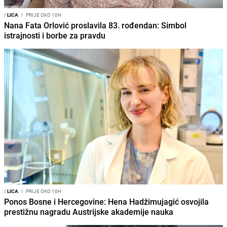
/
LICA
I
PRIJE OKO 10H
Nana Fata Orlović proslavila 83. rođendan: Simbol
istrajnosti i borbe za pravdu
/
LICA
I
PRIJE OKO 10H
Ponos Bosne i Hercegovine: Hena Hadžimujagić osvojila
prestižnu nagradu Austrijske akademije nauka