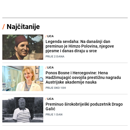
/
Najčitanije
/
LICA
Legenda sevdaha: Na današnji dan
preminuo je Himzo Polovina, njegove
pjesme i danas diraju u srce
PRIJE 2 DANA
/
LICA
Ponos Bosne i Hercegovine: Hena
Hadžimujagić osvojila prestižnu nagradu
Austrijske akademije nauka
PRIJE OKO 10H
/
LICA
Preminuo širokobriješki poduzetnik Drago
Galić
PRIJE 1 DAN