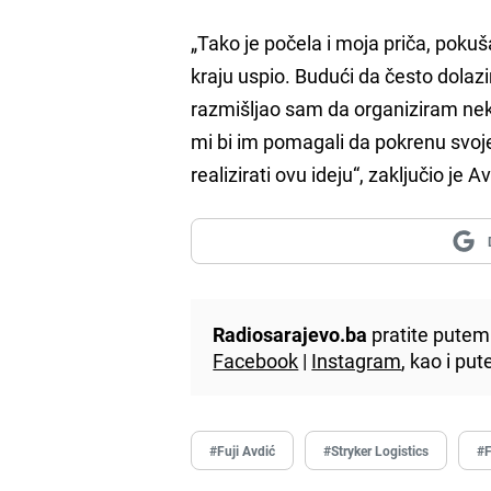
„Tako je počela i moja priča, pok
kraju uspio. Budući da često dolaz
razmišljao sam da organiziram neki s
mi bi im pomagali da pokrenu svoj
realizirati ovu ideju“, zaključio je A
Radiosarajevo.ba
pratite putem 
Facebook
|
Instagram
, kao i p
#Fuji Avdić
#Stryker Logistics
#F