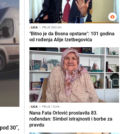
/
LICA
I
PRIJE OKO 3H
"Bitno je da Bosna opstane": 101 godina
od rođenja Alije Izetbegovića
/
LICA
I
PRIJE 1 DAN
Nana Fata Orlović proslavila 83.
rođendan: Simbol istrajnosti i borbe za
pravdu
spod 30”
,