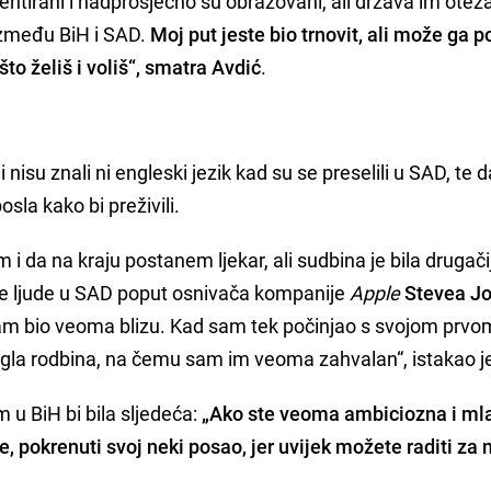
entirani i nadprosječno su obrazovani, ali država im otež
 između BiH i SAD.
Moj put jeste bio trnovit, ali može ga p
što želiš i voliš“, smatra Avdić
.
 nisu znali ni engleski jezik kad su se preselili u SAD, te 
osla kako bi preživili.
m i da na kraju postanem ljekar, ali sudbina je bila drugači
e ljude u SAD poput osnivača kompanije
Apple
Stevea J
 sam bio veoma blizu. Kad sam tek počinjao s svojom prvo
gla rodbina, na čemu sam im veoma zahvalan“, istakao je
u BiH bi bila sljedeća:
„Ako ste veoma ambiciozna i ml
e, pokrenuti svoj neki posao, jer uvijek možete raditi za