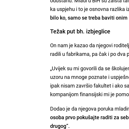
odustanu. Mladi u BiH su zaista tal
ka uspjehu i to je osnovna razlika
bilo ko, samo se treba baviti onim 
Težak put bh. izbjeglice
On nam je kazao da njegovi roditelji
radili u fabrikama, pa čak i po dva p
„Uvijek su mi govorili da se školuje
uzoru na mnoge poznate i uspješn
ipak nisam završio fakultet i ako
kompanijom finansijski mi je pomo
Dodao je da njegova poruka mladim 
osoba prvo pokušajte raditi za seb
drugog“.