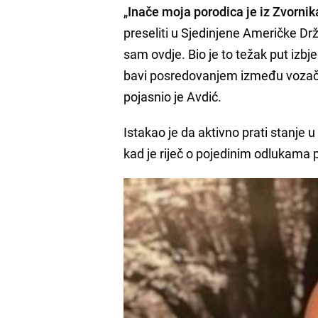
„
Inače moja porodica je iz Zvornik
preseliti u Sjedinjene Američke D
sam ovdje. Bio je to težak put izbj
bavi posredovanjem između vozača 
pojasnio je Avdić.
Istakao je da aktivno prati stanje 
kad je riječ o pojedinim odlukama p