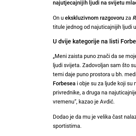
najutjecajnijih ljudi na svijetu ml
On u
ekskluzivnom razgovoru
za
R
titule jednog od najuticajnijih ljudi u
U dvije kategorije na listi Forb
„Meni zaista puno znači da se moje i
ljudi svijeta. Zadovoljan sam što su
temi daje puno prostora u bh. med
Forbesea
i obje su za ljude koji su
privrednike, a druga na najuticaj
vremenu“, kazao je Avdić.
Dodao je da mu je velika čast nala
sportistima.