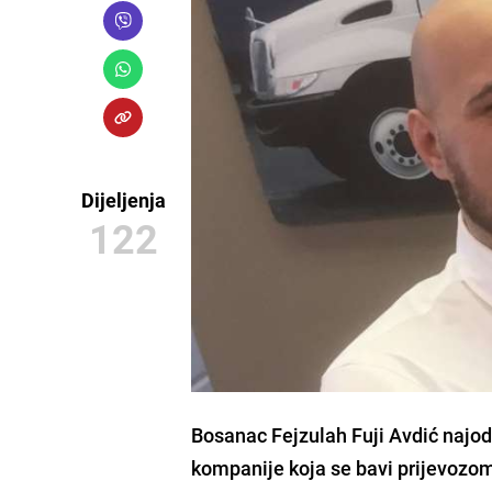
Dijeljenja
122
Bosanac
Fejzulah Fuji Avdić
najod
kompanije koja se bavi prijevozo