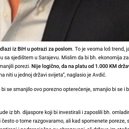
lazi iz BiH u potrazi za poslom
. To je veoma loš trend, j
 sa sjedištem u Sarajevu. Mislim da bi bh. ekonomija za
anjili porezi.
Nije logično, da na platu od 1.000 KM drža
a niti u jednoj državi svijeta“, naglasio je Avdić.
bi se smanjilo ovo porezno opterećenje, smanjio bi se i b
e iz bh. dijaspore koji bi investirali i zaposlili bh. omladi
 i često o tome razgovaramo, ali kad spomenete poreze, s