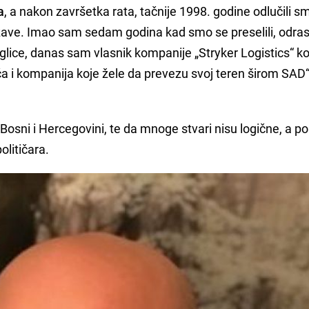
a
, a nakon završetka rata, tačnije 1998. godine odlučili s
ržave. Imao sam sedam godina kad smo se preselili, odra
eglice, danas sam vlasnik kompanije „Stryker Logistics“ ko
i kompanija koje žele da prevezu svoj teren širom SAD“
u Bosni i Hercegovini, te da mnoge stvari nisu logične, a 
olitičara.