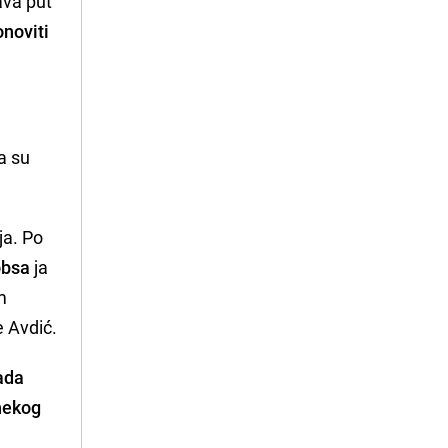
ava put
onoviti
da su
ja. Po
obsa
ja
m
 Avdić.
ada
 nekog