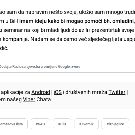
ušao sam da napravim nešto svoje, uložio sam mnogo truda
im u BiH
imam ideju kako bi mogao pomoći bh. omladini
eminar na koji bi mladi ljudi dolazili i prezentirtali svoje 
e kompanije. Nadam se da ćemo već sljedećeg ljeta uspje
vdić.
Dodajte Radiosarajevo.ba u omiljene Google izvore
aplikacije za
Android
|
iOS
i društvenih mreža
Twitter
|
utem našeg
Viber
Chata.
orbesova lista
#SAD
#BiH
#Zvornik
#izbjeglice