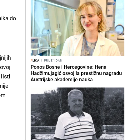
nika do
nijih
/
LICA
I
PRIJE 1 DAN
 ovoj
Ponos Bosne i Hercegovine: Hena
Hadžimujagić osvojila prestižnu nagradu
listi
Austrijske akademije nauka
nije
kom