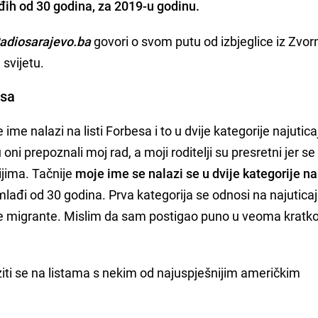
ađih od 30 godina, za 2019-u godinu.
adiosarajevo.ba
govori o svom putu od izbjeglice iz Zvor
 svijetu.
esa
me nalazi na listi Forbesa i to u dvije kategorije najuticaj
 oni prepoznali moj rad, a moji roditelji su presretni jer se
ijima. Tačnije
moje ime se nalazi se u dvije kategorije na 
 mlađi od 30 godina. Prva kategorija se odnosi na najuticaj
nije migrante. Mislim da sam postigao puno u veoma krat
ziti se na listama s nekim od najuspješnijim američkim