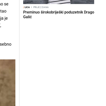
mo se
/
LICA
I
PRIJE 2 DANA
stao
Preminuo širokobriješki poduzetnik Drago
Galić
ja je
,
posebno