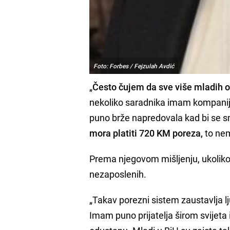
Foto: Forbes / Fejzulah Avdić
„
Često čujem da sve više mladih od
nekoliko saradnika imam kompaniju
puno brže napredovala kad bi se sm
mora platiti 720 KM poreza,
to nem
Prema njegovom mišljenju, ukoliko 
nezaposlenih.
„Takav porezni sistem zaustavlja ljud
Imam puno prijatelja širom svijeta