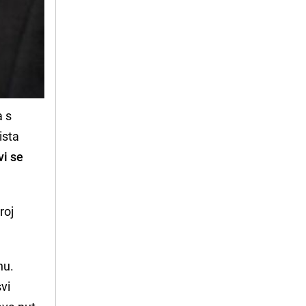
a s
ista
vi se
roj
nu.
vi