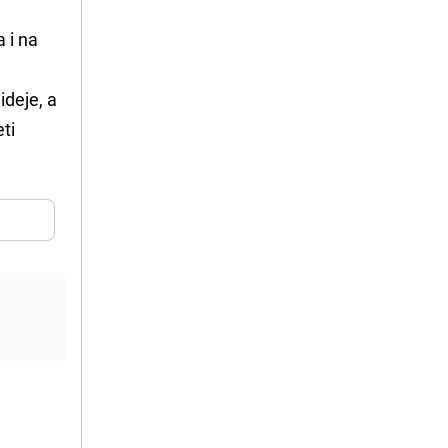
 i na
,
ideje, a
ti