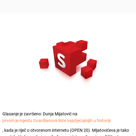
Glasanje je završeno: Dunja Mijatović na
prvom je mjestu Guardianove liste najutjecajnijih u historiji
, kada je riječ o otvorenom internetu (OPEN 20). Mijatovićeva je tako