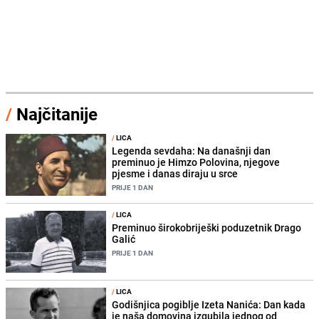
/
Najčitanije
/
LICA
Legenda sevdaha: Na današnji dan
preminuo je Himzo Polovina, njegove
pjesme i danas diraju u srce
PRIJE 1 DAN
/
LICA
Preminuo širokobriješki poduzetnik Drago
Galić
PRIJE 1 DAN
/
LICA
Godišnjica pogiblje Izeta Nanića: Dan kada
je naša domovina izgubila jednog od