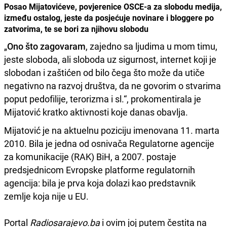
Posao Mijatovićeve, povjerenice OSCE-a za slobodu medija,
između ostalog, jeste da posjećuje novinare i bloggere po
zatvorima, te se bori za njihovu slobodu
„
Ono što zagovaram
, zajedno sa ljudima u mom timu,
jeste sloboda, ali sloboda uz sigurnost, internet koji je
slobodan i zaštićen od bilo čega što može da utiče
negativno na razvoj društva, da ne govorim o stvarima
poput pedofilije, terorizma i sl.“, prokomentirala je
Mijatović kratko aktivnosti koje danas obavlja.
Mijatović je na aktuelnu poziciju imenovana 11. marta
2010. Bila je jedna od osnivača Regulatorne agencije
za komunikacije (RAK) BiH, a 2007. postaje
predsjednicom Evropske platforme regulatornih
agencija: bila je prva koja dolazi kao predstavnik
zemlje koja nije u EU.
Portal
Radiosarajevo.ba
i ovim joj putem čestita na