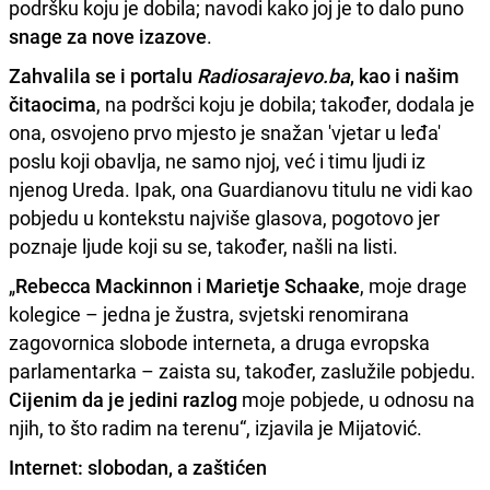
podršku koju je dobila; navodi kako joj je to dalo puno
snage za nove izazove
.
Zahvalila se i portalu
Radiosarajevo.ba
, kao i našim
čitaocima
, na podršci koju je dobila; također, dodala je
ona, osvojeno prvo mjesto je snažan 'vjetar u leđa'
poslu koji obavlja, ne samo njoj, već i timu ljudi iz
njenog Ureda. Ipak, ona Guardianovu titulu ne vidi kao
pobjedu u kontekstu najviše glasova, pogotovo jer
poznaje ljude koji su se, također, našli na listi.
„
Rebecca Mackinnon
i
Marietje Schaake
, moje drage
kolegice – jedna je žustra, svjetski renomirana
zagovornica slobode interneta, a druga evropska
parlamentarka – zaista su, također, zaslužile pobjedu.
Cijenim da je jedini razlog
moje pobjede, u odnosu na
njih, to što radim na terenu“, izjavila je Mijatović.
Internet: slobodan, a zaštićen