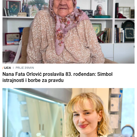
/
LICA
I
PRIJE 39MIN
Nana Fata Orlović proslavila 83. rođendan: Simbol
istrajnosti i borbe za pravdu