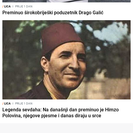
/
LICA
I
PRIJE 1 DAN
Preminuo širokobriješki poduzetnik Drago Galić
/
LICA
I
PRIJE 1 DAN
Legenda sevdaha: Na današnji dan preminuo je Himzo
Polovina, njegove pjesme i danas diraju u srce