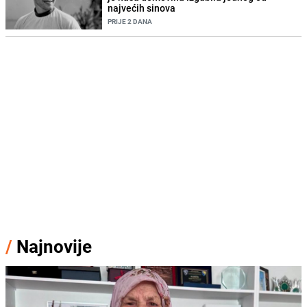
najvećih sinova
PRIJE 2 DANA
/
Najnovije