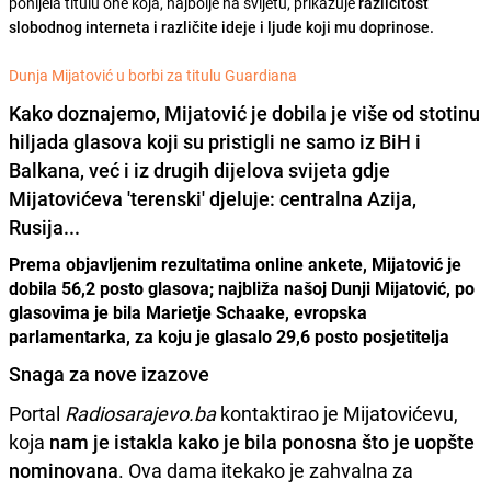
ponijela titulu one koja, najbolje na svijetu, prikazuje
različitost
slobodnog interneta i različite ideje i ljude koji mu doprinose.
Dunja Mijatović u borbi za titulu Guardiana
Kako doznajemo, Mijatović je dobila je
više od stotinu
hiljada glasova
koji su pristigli ne samo iz BiH i
Balkana, već i iz drugih dijelova svijeta gdje
Mijatovićeva 'terenski' djeluje: centralna Azija,
Rusija...
Prema objavljenim rezultatima online ankete, Mijatović je
dobila 56,2 posto glasova; najbliža našoj Dunji Mijatović, po
glasovima je bila Marietje Schaake, evropska
parlamentarka, za koju je glasalo 29,6 posto posjetitelja
Snaga za nove izazove
Portal
Radiosarajevo.ba
kontaktirao je Mijatovićevu,
koja
nam je istakla kako je bila ponosna što je uopšte
nominovana
. Ova dama itekako je zahvalna za