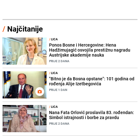
/
Najčitanije
/
LICA
Ponos Bosne i Hercegovine: Hena
Hadžimujagić osvojila prestižnu nagradu
Austrijske akademije nauka
PRIJE 2 DANA
/
LICA
"Bitno je da Bosna opstane": 101 godina od
rođenja Alije Izetbegovića
PRIJE 1 DAN
/
LICA
Nana Fata Orlović proslavila 83. rođendan:
Simbol istrajnosti i borbe za pravdu
PRIJE 2 DANA