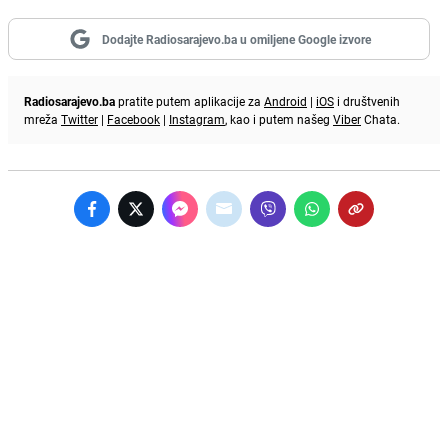
Dodajte Radiosarajevo.ba u omiljene Google izvore
Radiosarajevo.ba
pratite putem aplikacije za
Android
|
iOS
i društvenih
mreža
Twitter
|
Facebook
|
Instagram
, kao i putem našeg
Viber
Chata.