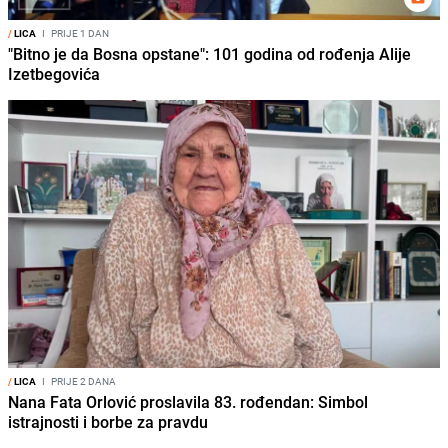
/
LICA
I
PRIJE 1 DAN
"Bitno je da Bosna opstane": 101 godina od rođenja Alije
Izetbegovića
/
LICA
I
PRIJE 2 DANA
Nana Fata Orlović proslavila 83. rođendan: Simbol
istrajnosti i borbe za pravdu