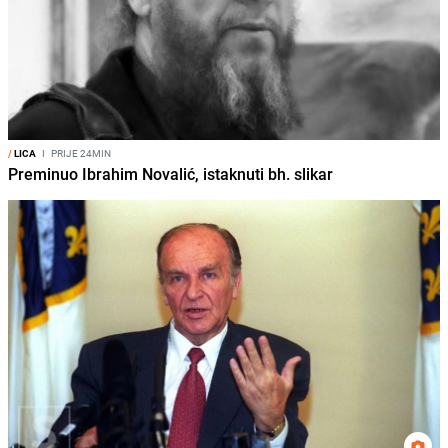
/
LICA
I
PRIJE 24MIN
Preminuo Ibrahim Novalić, istaknuti bh. slikar