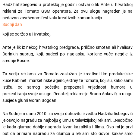
Hadžihafizbegović u protekloj je godini ostvario lik Ante u hrvatskoj
reklami za Tomato GSM operatera. Za ovu ulogu nagrađen je na
nedavno završenom festivalu kreativnih komunikacija
Sudnji dan
koji se održao u Hrvatskoj.
Ante je lik iz nekog hrvatskog predgrađa, prilično smotan ali hvalisav
Darinkin suprug, koji, sudeći po naglasku, korijene vuče negdje iz
srednje Bosne.
Za seriju reklama za Tomato zaslužan je kreativni tim produkcijske
kuće Kabinet i marketinške agencije Grey te Tomata, koji su, kako sami
ističu, od samog početka prepoznali vrijednost humora u
prezentiranju svoje usluge. Redatelj reklame je Bruno Anković, a ulogu
susjeda glumi Goran Bogdan
Na Sudnjem danu 2010. za svoju duhovitu izvedbu Hadžihafisbegović
je osvojio nagradu za najbolju glumu u televizijskoj reklami. „Neobično
je kada glumac dobije nagradu izvan kazališta i filma. Ovo mi je prvi
put da primam nagradu za glumca u reklami što govori kakav smo