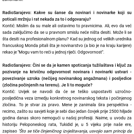
RadioSarajevo: Kakve su šanse da novinari i novinarke koji su
poticali mržnju i rat nekada za to i odgovaraju?
Kontić: Mislim da su male ali ostavimo to pravnicima. Ali, evo da već
sada zaključimo da se u pravnom smislu neće ništa desiti. Može li se
šta desiti na profesionalnom planu? Kad su jednog od velikih urednika
francuskog Monda pitali šta je novinarstvo (a bio je na kraju karijere)
rekao je "Mogu vam to reći u jednoj riječi. Odgovornost".
RadioSarajevo: Čini se da je kamen spoticanja tužilaštava i ključ za
pozivanje na krivičnu odgovornost novinara i novinarki ustvari -
povezivanje uzroka (nečijeg novinarskog angažmana) i posljedice
(zločina počinjenih na terenu). Je li to moguće?
Kontić: Uvijek se navodi da će se teško uspostaviti uzročno-
posljedična veza izmedju konkretnog novinarskog teksta i počinjenog
zločina. To je stvar za pravo. Mene je zanimala šira perspektiva -
recimo, zašto su savjeti koje je sebi dao jedan čovjek prije 2500 hiljade
godina danas skoro nemogući u našoj profesiji. Naime, u uvodu za
historiju Peloponeskog rata, Tukidid je, u 5 vijeku prije naše ere,
zapisao
"Što se tiče činjeničnog izvještavanja, usvojio sam princip da