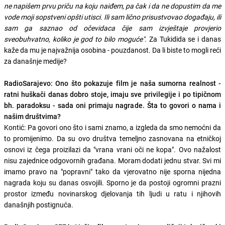
ne napišem prvu priču na koju naiđem, pa čak i da ne dopustim da me
vode moji sopstveni opšti utisci. Ili sam lično prisustvovao događaju, ili
sam ga saznao od očevidaca čije sam izvještaje provjerio
sveobuhvatno, koliko je god to bilo moguće"
. Za Tukidida se i danas
kaže da mu je najvažnija osobina - pouzdanost. Da li biste to mogli reći
za današnje medije?
RadioSarajevo: Ono što pokazuje film je naša sumorna realnost -
ratni huškači danas dobro stoje, imaju sve privilegije i po tipičnom
bh. paradoksu - sada oni primaju nagrade. Šta to govori o nama i
našim društvima?
Kontić: Pa govori ono što i sami znamo, a izgleda da smo nemoćni da
to promijenimo. Da su ovo društva temeljno zasnovana na etničkoj
osnovi iz čega proizilazi da "vrana vrani oči ne kopa". Ovo nažalost
nisu zajednice odgovornih građana. Moram dodati jednu stvar. Svi mi
imamo pravo na "popravni" tako da vjerovatno nije sporna nijedna
nagrada koju su danas osvojili. Sporno je da postoji ogromni prazni
prostor između novinarskog djelovanja tih ljudi u ratu i njihovih
današnjih postignuća.