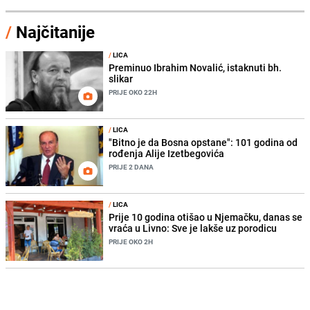
/
Najčitanije
/
LICA
Preminuo Ibrahim Novalić, istaknuti bh.
slikar
PRIJE OKO 22H
/
LICA
"Bitno je da Bosna opstane": 101 godina od
rođenja Alije Izetbegovića
PRIJE 2 DANA
/
LICA
Prije 10 godina otišao u Njemačku, danas se
vraća u Livno: Sve je lakše uz porodicu
PRIJE OKO 2H