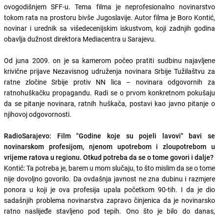
ovogodišnjem SFF-u. Tema filma je neprofesionalno novinarstvo
tokom rata na prostoru bivše Jugoslavije. Autor filma je Boro Kontić,
novinar i urednik sa višedecenijskim iskustvom, koji zadnjih godina
obavlja dužnost direktora Mediacentra u Sarajevu.
Od juna 2009. on je sa kamerom počeo pratiti sudbinu najavljene
krivične prijave Nezavisnog udruženja novinara Srbije Tužilaštvu za
ratne zločine Srbije protiv NN lica – novinara odgovornih za
ratnohuškačku propagandu. Radi se o prvom konkretnom pokušaju
da se pitanje novinara, ratnih huškača, postavi kao javno pitanje o
njihovoj odgovornosti.
RadioSarajevo: Film "Godine koje su pojeli lavovi" bavi se
novinarskom profesijom, njenom upotrebom i zloupotrebom u
vrijeme ratova u regionu. Otkud potreba da se o tome govori i dalje?
Kontić: Ta potreba je, barem u mom slučaju, to što mislim da se o tome
nije dovoljno govorilo. Da ovdašnja javnost ne zna dubinu i razmjere
ponora u koji je ova profesija upala početkom 90-tih. I da je dio
sadašnjih problema novinarstva zapravo činjenica da je novinarsko
ratno naslijeđe stavljeno pod tepih. Ono što je bilo do danas,