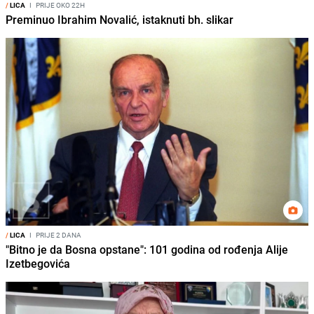
/
LICA
I
PRIJE OKO 22H
Preminuo Ibrahim Novalić, istaknuti bh. slikar
/
LICA
I
PRIJE 2 DANA
"Bitno je da Bosna opstane": 101 godina od rođenja Alije
Izetbegovića