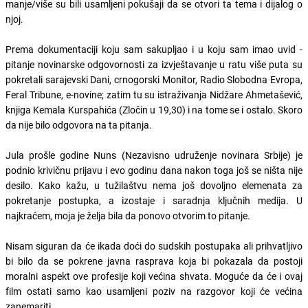
manje/više su bili usamljeni pokušaji da se otvori ta tema i dijalog o
njoj.
Prema dokumentaciji koju sam sakupljao i u koju sam imao uvid -
pitanje novinarske odgovornosti za izvještavanje u ratu više puta su
pokretali sarajevski Dani, crnogorski Monitor, Radio Slobodna Evropa,
Feral Tribune, e-novine; zatim tu su istraživanja Nidžare Ahmetašević,
knjiga Kemala Kurspahića (Zločin u 19,30) i na tome se i ostalo. Skoro
da nije bilo odgovora na ta pitanja.
Jula prošle godine Nuns (Nezavisno udruženje novinara Srbije) je
podnio krivičnu prijavu i evo godinu dana nakon toga još se ništa nije
desilo. Kako kažu, u tužilaštvu nema još dovoljno elemenata za
pokretanje postupka, a izostaje i saradnja ključnih medija. U
najkraćem, moja je želja bila da ponovo otvorim to pitanje.
Nisam siguran da će ikada doći do sudskih postupaka ali prihvatljivo
bi bilo da se pokrene javna rasprava koja bi pokazala da postoji
moralni aspekt ove profesije koji većina shvata. Moguće da će i ovaj
film ostati samo kao usamljeni poziv na razgovor koji će većina
zanemariti.