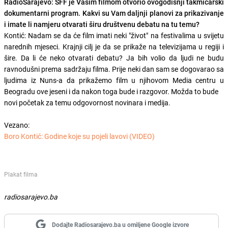
RadioSarajevo: SFF je Vašim filmom otvorio ovogodišnji takmičarski
dokumentarni program. Kakvi su Vam daljnji planovi za prikazivanje
i imate li namjeru otvarati širu društvenu debatu na tu temu?
Kontić: Nadam se da će film imati neki "život" na festivalima u svijetu
narednih mjeseci. Krajnji cilj je da se prikaže na televizijama u regiji i
šire. Da li će neko otvarati debatu? Ja bih volio da ljudi ne budu
ravnodušni prema sadržaju filma. Prije neki dan sam se dogovarao sa
ljudima iz Nuns-a da prikažemo film u njihovom Media centru u
Beogradu ove jeseni i da nakon toga bude i razgovor. Možda to bude
novi početak za temu odgovornost novinara i medija.
Vezano:
Boro Kontić: Godine koje su pojeli lavovi (VIDEO)
Plakat filma
radiosarajevo.ba
Dodajte Radiosarajevo.ba u omiljene Google izvore