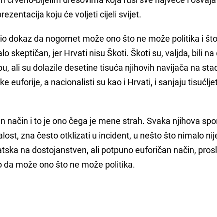
zentacija koju će voljeti cijeli svijet.
 bio dokaz da nogomet može ono što ne može politika i št
o skeptičan, jer Hrvati nisu Škoti. Škoti su, valjda, bili na
u, ali su dolazile desetine tisuća njihovih navijača na sta
 euforije, a nacionalisti su kao i Hrvati, i sanjaju tisućlje
an način i to je ono čega je mene strah. Svaka njihova spo
st, zna često otklizati u incident, u nešto što nimalo nij
atska na dostojanstven, ali potpuno euforičan način, prosl
 da može ono što ne može politika.