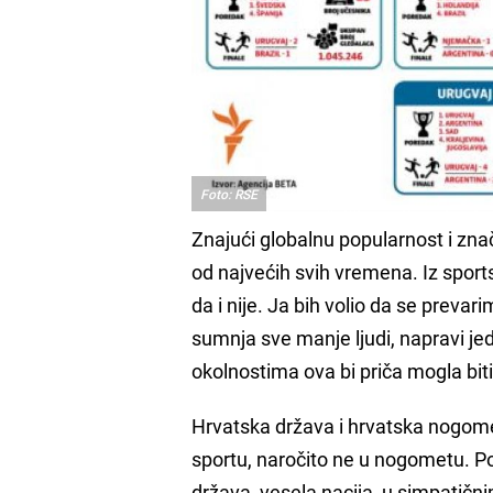
Foto: RSE
Znajući globalnu popularnost i zna
od najvećih svih vremena. Iz sport
da i nije. Ja bih volio da se prevar
sumnja sve manje ljudi, napravi j
okolnostima ova bi priča mogla bit
Hrvatska država i hrvatska nogomet
sportu, naročito ne u nogometu. Po
država, vesela nacija, u simpatičn