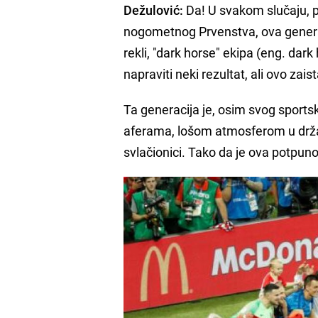
Dežulović:
Da! U svakom slučaju, p
nogometnog Prvenstva, ova generac
rekli, "dark horse" ekipa (eng. dark
napraviti neki rezultat, ali ovo zais
Ta generacija je, osim svog sportsk
aferama, lošom atmosferom u držav
svlačionici. Tako da je ova potpuno