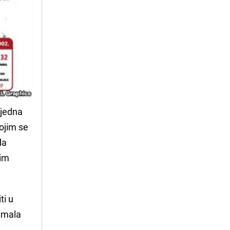
 jedna
bojim se
da
gim
ti u
– mala