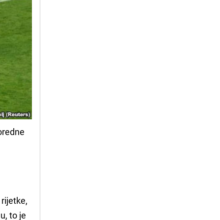
poredne
u
rijetke,
u, to je