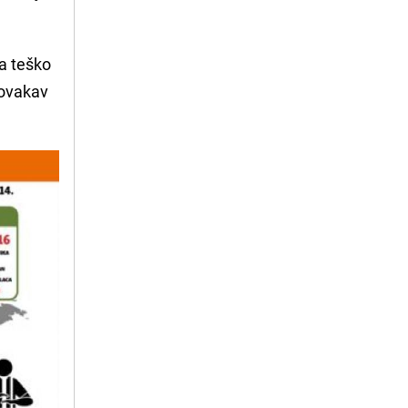
 a teško
i ovakav