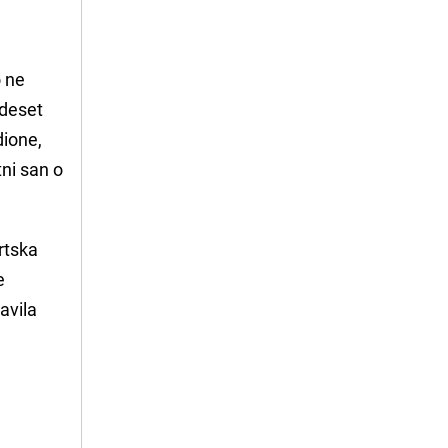
o ne
 deset
dione,
tni san o
rtska
e
avila