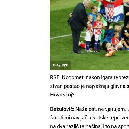
Foto: RSE
RSE:
Nogomet, nakon igara reprezen
stvari postao je najvažnija glavna
Hrvatskoj?
Dežulović:
Nažalost, ne vjerujem. 
fanatični navijač hrvatske reprezen
na dva različita načina, i to na spor