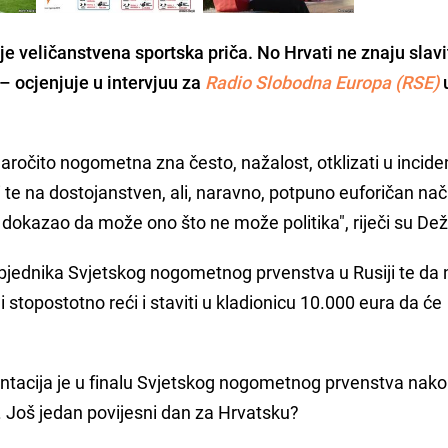
 veličanstvena sportska priča. No Hrvati ne znaju slavi
– ocjenjuje u intervjuu za
Radio Slobodna Europa (RSE)
aročito nogometna zna često, nažalost, otklizati u incide
i te na dostojanstven, ali, naravno, potpuno euforičan nač
dokazao da može ono što ne može politika", riječi su Dež
objednika Svjetskog nogometnog prvenstva u Rusiji te da
i stopostotno reći i staviti u kladionicu 10.000 eura da će
acija je u finalu Svjetskog nogometnog prvenstva nakon
. Još jedan povijesni dan za Hrvatsku?