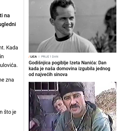
ti na
ugledni
nt. Kada
in
/
LICA
I
PRIJE 1 DAN
Godišnjica pogiblje Izeta Nanića: Dan
ulovića.
kada je naša domovina izgubila jednog
od najvećih sinova
 ne zna
 što je