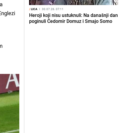
ka
/
LICA
I
30.07.26. 07:11
Englezi
Heroji koji nisu ustuknuli: Na današnji dan
poginuli Čedomir Domuz i Smajo Somo
im