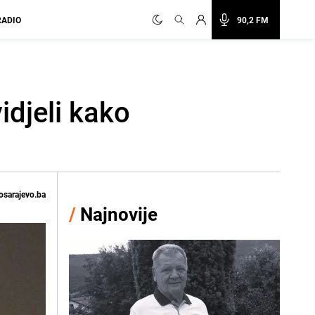
RADIO
90,2 FM
idjeli kako
osarajevo.ba
/
Najnovije