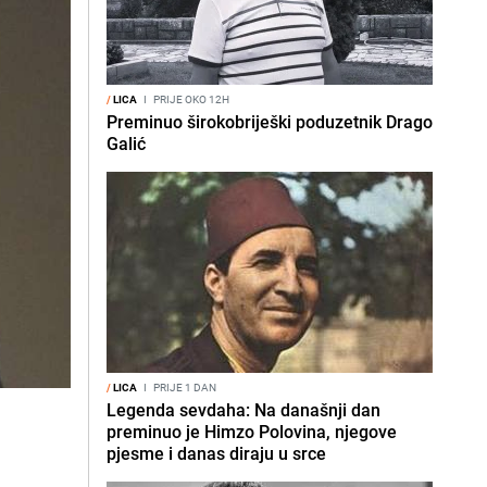
/
LICA
I
PRIJE OKO 12H
Preminuo širokobriješki poduzetnik Drago
Galić
/
LICA
I
PRIJE 1 DAN
Legenda sevdaha: Na današnji dan
preminuo je Himzo Polovina, njegove
pjesme i danas diraju u srce