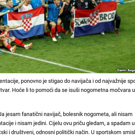
tacije, ponovno je stigao do navijača i od najvažnije s
 stvar. Hoće li to pomoći da se isuši nogometna močvara 
Ja jesam fanatični navijač, bolesnik nogometa, ali nisam
tacije i nisam jedini. Cijelu ovu priču gledam, a spadam u 
tski i društveni, odnosni politički način. U sportskom smisl