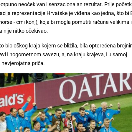
otpuno neočekivan i senzacionalan rezultat. Prije počet
ija reprezentacije Hrvatske je viđena kao jedna, što bi 
 horse - crni konj), koja bi mogla pomutiti račune velikima i
ta nije nitko očekivao.
o-biološkog kraja kojem se bližila, bila opterećena brojn
i i nogometnom savezu, a, na kraju krajeva, i u samoj
 nevjerojatna priča.