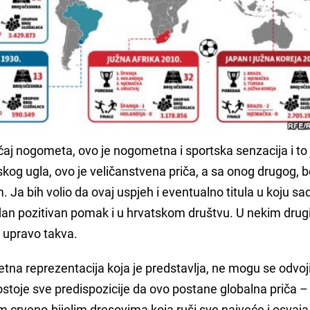
čaj nogometa, ovo je nogometna i sportska senzacija i to
skog ugla, ovo je veličanstvena priča, a sa onog drugog, 
im. Ja bih volio da ovaj uspjeh i eventualno titula u koju sa
edan pozitivan pomak i u hrvatskom društvu. U nekim dru
i upravo takva.
na reprezentacija koja je predstavlja, ne mogu se odvoji
stoje sve predispozicije da ovo postane globalna priča 
im crveno-bijelim dresovima koja ruši sve najveće i osvaja