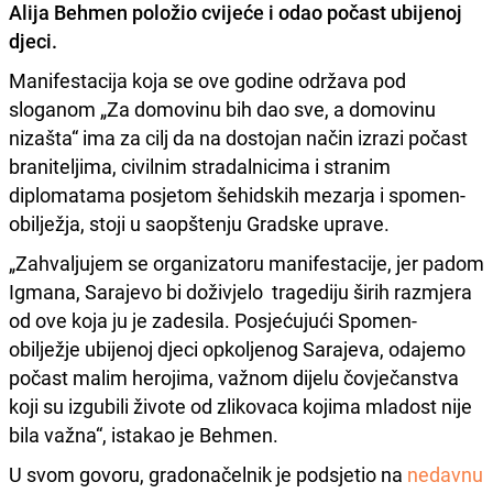
Alija Behmen položio cvijeće i odao počast ubijenoj
djeci.
Manifestacija koja se ove godine održava pod
sloganom „Za domovinu bih dao sve, a domovinu
nizašta“ ima za cilj da na dostojan način izrazi počast
braniteljima, civilnim stradalnicima i stranim
diplomatama posjetom šehidskih mezarja i spomen-
obilježja, stoji u saopštenju Gradske uprave.
„Zahvaljujem se organizatoru manifestacije, jer padom
Igmana, Sarajevo bi doživjelo tragediju širih razmjera
od ove koja ju je zadesila. Posjećujući Spomen-
obilježje ubijenoj djeci opkoljenog Sarajeva, odajemo
počast malim herojima, važnom dijelu čovječanstva
koji su izgubili živote od zlikovaca kojima mladost nije
bila važna“, istakao je Behmen.
U svom govoru, gradonačelnik je podsjetio na
nedavnu