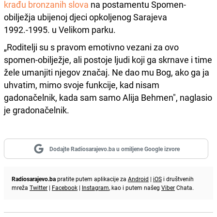
krađu bronzanih slova
na postamentu Spomen-
obilježja ubijenoj djeci opkoljenog Sarajeva
1992.-1995. u Velikom parku.
„Roditelji su s pravom emotivno vezani za ovo
spomen-obilježje, ali postoje ljudi koji ga skrnave i time
žele umanjiti njegov značaj. Ne dao mu Bog, ako ga ja
uhvatim, mimo svoje funkcije, kad nisam
gadonačelnik, kada sam samo Alija Behmen", naglasio
je gradonačelnik.
Dodajte Radiosarajevo.ba u omiljene Google izvore
Radiosarajevo.ba
pratite putem aplikacije za
Android
|
iOS
i društvenih
mreža
Twitter
|
Facebook
|
Instagram
, kao i putem našeg
Viber
Chata.