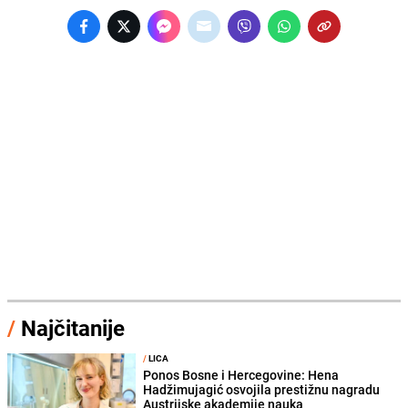
/
Najčitanije
/
LICA
Ponos Bosne i Hercegovine: Hena
Hadžimujagić osvojila prestižnu nagradu
Austrijske akademije nauka