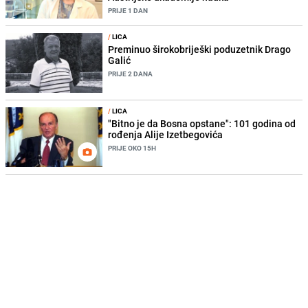
PRIJE 1 DAN
/
LICA
Preminuo širokobriješki poduzetnik Drago
Galić
PRIJE 2 DANA
/
LICA
"Bitno je da Bosna opstane": 101 godina od
rođenja Alije Izetbegovića
PRIJE OKO 15H