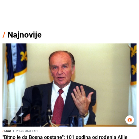
/
Najnovije
/
LICA
I
PRIJE OKO 15H
"Bitno je da Bosna opstane": 101 godina od rođenja Alije