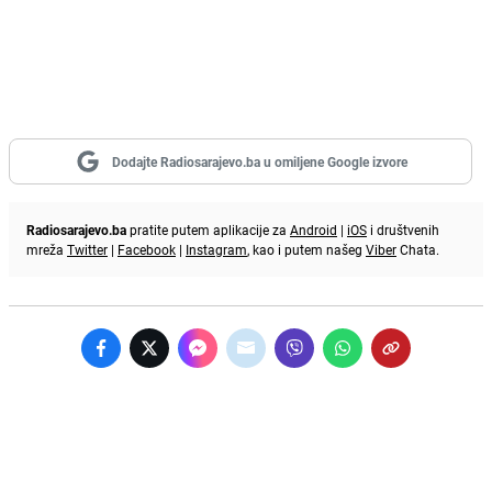
Dodajte Radiosarajevo.ba u omiljene Google izvore
Radiosarajevo.ba
pratite putem aplikacije za
Android
|
iOS
i društvenih
mreža
Twitter
|
Facebook
|
Instagram
, kao i putem našeg
Viber
Chata.