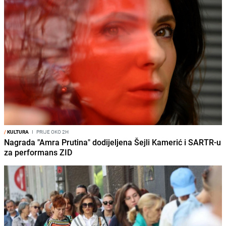
/
KULTURA
I
PRIJE OKO 2H
Nagrada "Amra Prutina" dodijeljena Šejli Kamerić i SARTR-u
za performans ZID