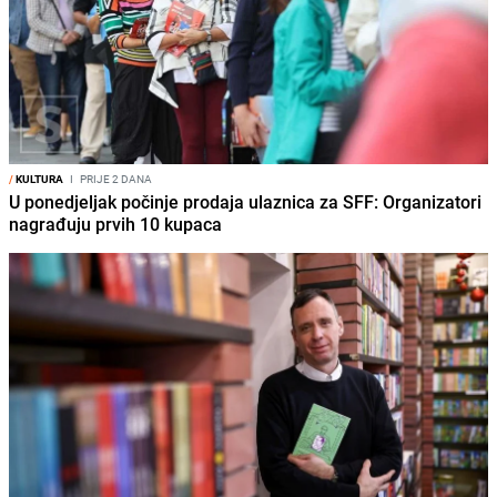
/
KULTURA
I
PRIJE 2 DANA
U ponedjeljak počinje prodaja ulaznica za SFF: Organizatori
nagrađuju prvih 10 kupaca