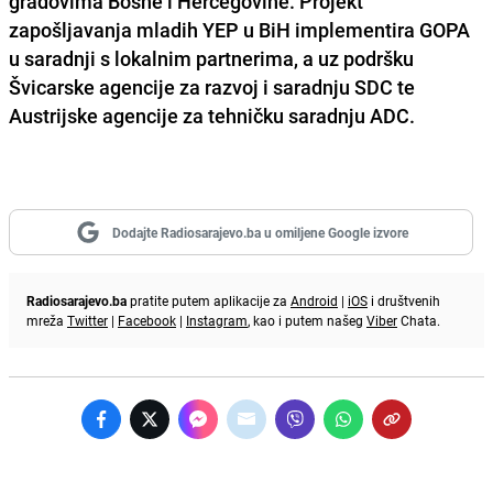
gradovima Bosne i Hercegovine. Projekt
zapošljavanja mladih YEP u BiH implementira GOPA
u saradnji s lokalnim partnerima, a uz podršku
Švicarske agencije za razvoj i saradnju SDC te
Austrijske agencije za tehničku saradnju ADC.
Dodajte Radiosarajevo.ba u omiljene Google izvore
Radiosarajevo.ba
pratite putem aplikacije za
Android
|
iOS
i društvenih
mreža
Twitter
|
Facebook
|
Instagram
, kao i putem našeg
Viber
Chata.