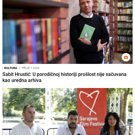
/
KULTURA
I
PRIJE 1 DAN
Sabit Hrustić: U porodičnoj historiji prošlost nije sačuvana
kao uredna arhiva