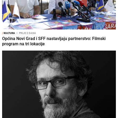
/
KULTURA
I
PRIJE 2 DANA
Općina Novi Grad i SFF nastavljaju partnerstvo: Filmski
program na tri lokacije