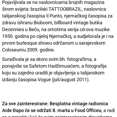
Pojavljivala se na naslovnicama brojnih magazina
širom svijeta: brazilski TATTOOBRAZIL, naslovnica
talijanskiog časopisa Il Punto, njemačkog časopisa za
zdravu ishranu Bioboom, billboard vintage butika
Decennies u Beču, na omotima serija cd-ova muzike
1950. godina po cijeloj Njemačkoj, a sudjelovala je i na
prvom burlesque showu održanom u sarajevskom
Coloseumu 2009. godine.
Surađivala je sa skoro svim bh. fotografima, a
ponajviše sa Safetom Hadžimusićem, a fotografija
koju su zajedno uradili je objavljenja u talijanskom
izdanju časopisa Vogue (juli/august 2011).
Za sve zainteresirane: Besplatna vintage radionica
Aide Đapo će se održati 8. marta u Food Officeu
, a radi
se o projektu koji će svim zainteresiranim djevojkama