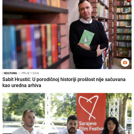
/
KULTURA
I
PRIJE 1 DAN
Sabit Hrustić: U porodičnoj historiji prošlost nije sačuvana
kao uredna arhiva