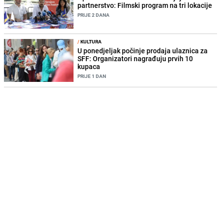
partnerstvo: Filmski program na tri lokacije
PRIJE 2 DANA
/
KULTURA
U ponedjeljak počinje prodaja ulaznica za
SFF: Organizatori nagrađuju prvih 10
kupaca
PRIJE 1 DAN