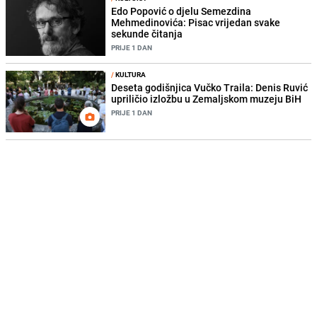
Edo Popović o djelu Semezdina
Mehmedinovića: Pisac vrijedan svake
sekunde čitanja
PRIJE 1 DAN
/
KULTURA
Deseta godišnjica Vučko Traila: Denis Ruvić
upriličio izložbu u Zemaljskom muzeju BiH
PRIJE 1 DAN