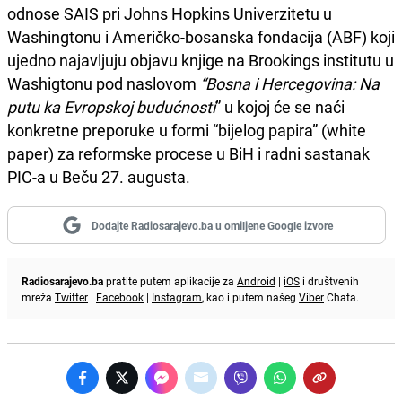
odnose SAIS pri Johns Hopkins Univerzitetu u
Washingtonu i Američko-bosanska fondacija (ABF) koji
ujedno najavljuju objavu knjige na Brookings institutu u
Washigtonu pod naslovom
“Bosna i Hercegovina: Na
putu ka Evropskoj budućnosti
” u kojoj će se naći
konkretne preporuke u formi “bijelog papira” (white
paper) za reformske procese u BiH i radni sastanak
PIC-a u Beču 27. augusta.
Dodajte Radiosarajevo.ba u omiljene Google izvore
Radiosarajevo.ba
pratite putem aplikacije za
Android
|
iOS
i društvenih
mreža
Twitter
|
Facebook
|
Instagram
, kao i putem našeg
Viber
Chata.