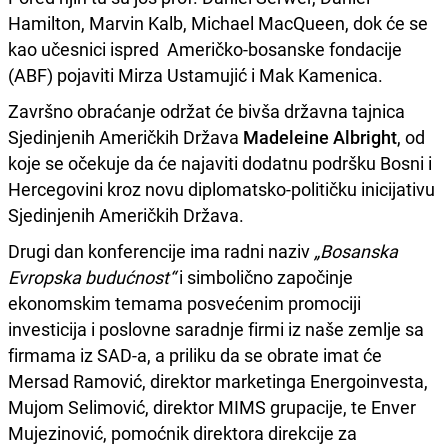
Hamilton, Marvin Kalb, Michael MacQueen, dok će se
kao učesnici ispred Američko-bosanske fondacije
(ABF) pojaviti Mirza Ustamujić i Mak Kamenica.
Završno obraćanje održat će bivša državna tajnica
Sjedinjenih Američkih Država
Madeleine Albright
, od
koje se očekuje da će najaviti dodatnu podršku Bosni i
Hercegovini kroz novu diplomatsko-političku inicijativu
Sjedinjenih Američkih Država.
Drugi dan konferencije ima radni naziv
„Bosanska
Evropska budućnost“
i simbolično započinje
ekonomskim temama posvećenim promociji
investicija i poslovne saradnje firmi iz naše zemlje sa
firmama iz SAD-a, a priliku da se obrate imat će
Mersad Ramović, direktor marketinga Energoinvesta,
Mujom Selimović, direktor MIMS grupacije, te Enver
Mujezinović, pomoćnik direktora direkcije za