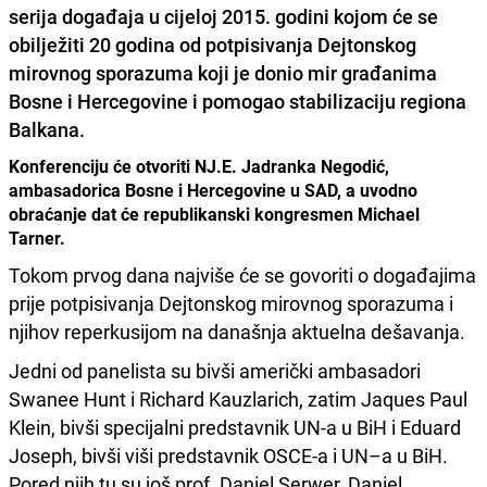
serija događaja u cijeloj 2015. godini kojom će se
obilježiti 20 godina od potpisivanja Dejtonskog
mirovnog sporazuma koji je donio mir građanima
Bosne i Hercegovine i pomogao stabilizaciju regiona
Balkana.
Konferenciju će otvoriti NJ.E. Jadranka Negodić,
ambasadorica Bosne i Hercegovine u SAD, a uvodno
obraćanje dat će republikanski kongresmen Michael
Tarner.
Tokom prvog dana najviše će se govoriti o događajima
prije potpisivanja Dejtonskog mirovnog sporazuma i
njihov reperkusijom na današnja aktuelna dešavanja.
Jedni od panelista su bivši američki ambasadori
Swanee Hunt i Richard Kauzlarich, zatim Jaques Paul
Klein, bivši specijalni predstavnik UN-a u BiH i Eduard
Joseph, bivši viši predstavnik OSCE-a i UN–a u BiH.
Pored njih tu su još prof. Daniel Serwer, Daniel