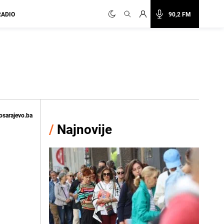
RADIO
90,2 FM
osarajevo.ba
/
Najnovije