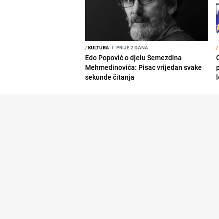
/
KULTURA
I
PRIJE 2 DANA
/
Edo Popović o djelu Semezdina
Mehmedinovića: Pisac vrijedan svake
sekunde čitanja