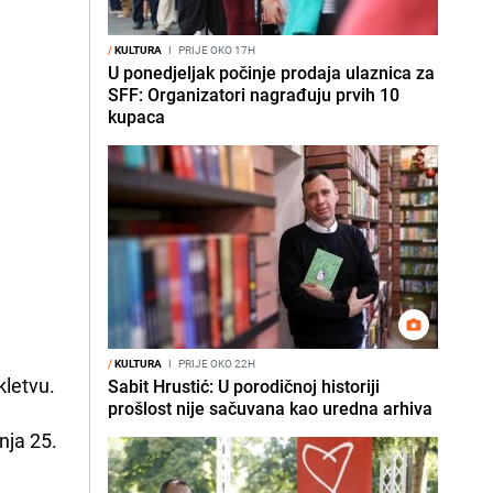
/
KULTURA
I
PRIJE OKO 17H
U ponedjeljak počinje prodaja ulaznica za
SFF: Organizatori nagrađuju prvih 10
kupaca
/
KULTURA
I
PRIJE OKO 22H
kletvu.
Sabit Hrustić: U porodičnoj historiji
prošlost nije sačuvana kao uredna arhiva
nja 25.