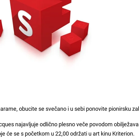
 marame, obucite se svečano i u sebi ponovite pionirsku za
ques najavljuje odlično plesno veče povodom obilježava
e će se s početkom u 22,00 održati u art kinu Kriterion.