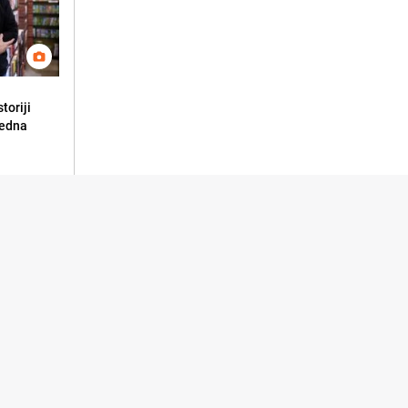
toriji
redna