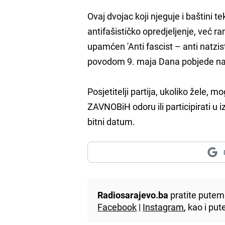
Ovaj dvojac koji njeguje i baštini 
antifašističko opredjeljenje, već 
upamćen 'Anti fascist – anti natzist
povodom 9. maja Dana pobjede n
Posjetitelji partija, ukoliko žele, m
ZAVNOBiH odoru ili participirati u
bitni datum.
Radiosarajevo.ba
pratite putem 
Facebook
|
Instagram
, kao i p