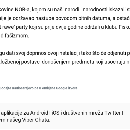
tekovine NOB-a, kojom su naši narodi i narodnosti iskazali 
ranije je održavao nastupe povodom bitnih datuma, a osta
 rawe' party koji su prije dvije godine održali u klubu Fisk
ad fašizmom.
ogu dati svoj doprinos ovoj instalaciji tako što će odjenuti 
 izložbenoj postavci donošenjem predmeta koji asociraju n
Dodajte Radiosarajevo.ba u omiljene Google izvore
aplikacije za
Android
|
iOS
i društvenih mreža
Twitter
|
utem našeg
Viber
Chata.