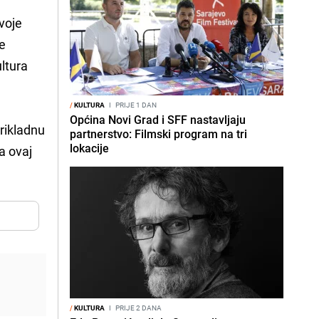
svoje
će
ultura
/
KULTURA
I
PRIJE 1 DAN
Općina Novi Grad i SFF nastavljaju
prikladnu
partnerstvo: Filmski program na tri
lokacije
a ovaj
/
KULTURA
I
PRIJE 2 DANA