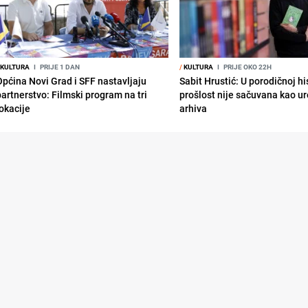
KULTURA
I
PRIJE 1 DAN
/
KULTURA
I
PRIJE OKO 22H
Općina Novi Grad i SFF nastavljaju
Sabit Hrustić: U porodičnoj his
partnerstvo: Filmski program na tri
prošlost nije sačuvana kao u
lokacije
arhiva