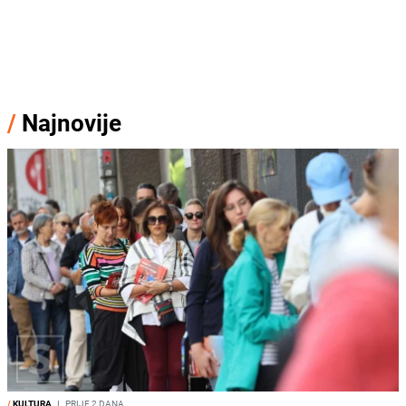
/
Najnovije
/
KULTURA
I
PRIJE 2 DANA