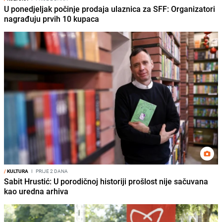
U ponedjeljak počinje prodaja ulaznica za SFF: Organizatori
nagrađuju prvih 10 kupaca
/
KULTURA
I
PRIJE 2 DANA
Sabit Hrustić: U porodičnoj historiji prošlost nije sačuvana
kao uredna arhiva