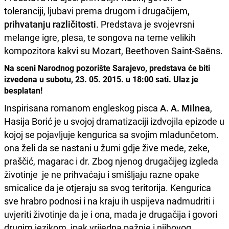
toleranciji, ljubavi prema drugom i drugačijem,
prihvatanju različitosti
. Predstava je svojevrsni
melange igre, plesa, te songova na teme velikih
kompozitora kakvi su Mozart, Beethoven Saint-Saëns.
Na sceni Narodnog pozorište Sarajevo, predstava će biti
izvedena u subotu, 23. 05. 2015. u 18:00 sati. Ulaz je
besplatan!
Inspirisana romanom engleskog pisca
A. A. Milnea
,
Hasija Borić je u svojoj dramatizaciji izdvojila epizode u
kojoj se pojavljuje kengurica sa svojim mladunčetom.
ona želi da se nastani u žumi gdje žive mede, zeke,
praščić, magarac i dr. Zbog njenog drugačijeg izgleda
životinje je ne prihvaćaju i smišljaju razne opake
smicalice da je otjeraju sa svog teritorija. Kengurica
sve hrabro podnosi i na kraju ih uspijeva nadmudriti i
uvjeriti životinje da je i ona, mada je drugačija i govori
drugim jezikom, ipak vrijedna pažnje i njihovog