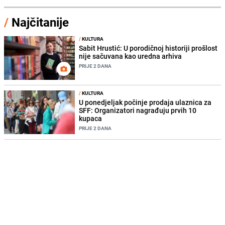
/
Najčitanije
/
KULTURA
Sabit Hrustić: U porodičnoj historiji prošlost
nije sačuvana kao uredna arhiva
PRIJE 2 DANA
/
KULTURA
U ponedjeljak počinje prodaja ulaznica za
SFF: Organizatori nagrađuju prvih 10
kupaca
PRIJE 2 DANA