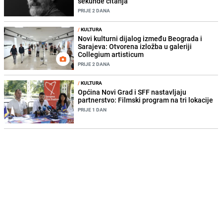
sekunde čitanja
PRIJE 2 DANA
/
KULTURA
Novi kulturni dijalog između Beograda i
Sarajeva: Otvorena izložba u galeriji
Collegium artisticum
PRIJE 2 DANA
/
KULTURA
Općina Novi Grad i SFF nastavljaju
partnerstvo: Filmski program na tri lokacije
PRIJE 1 DAN