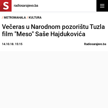
Otvor
/
METROMAHALA
/
KULTURA
Večeras u Narodnom pozorištu Tuzla
film "Meso" Saše Hajdukovića
14.10.18. 15:15
Radiosarajevo.ba