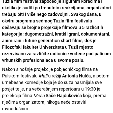
Tuzla film festival započeo je sigurnim koracima i
ukoliko je suditi po trenutnim reakcijama, organizatori
trebaju biti i više nego zadovoljni. Svakog dana, u
okviru programa sedmog Tuzla film festivala
dešavaju se brojne projekcije filmova u 5 različitih
kategorija: dugometražni, kratki igrani, dokumentarni,
animirani i future generation short films, dok je
Filozofski fakultet Univerziteta u Tuzli mjesto
rezervisano za različite radionice vođene pod palicom
vrhunskih profesionalaca u svome poslu.
Nakon sinošnje projekcije pobjedničkog filma na
Pulskom festivalu
Mali
u režiji
Antonia Nuića,
a potom
urnebesne komedije koja je do suza nasmijala sve
posjetitelje, na večerašnjem repertoaru u 19:30 je
projekcija filma
Meso
Saše Hajdukovića
koja, prema
riječima organizatora, nikoga neće ostaviti
ravnodušnim.