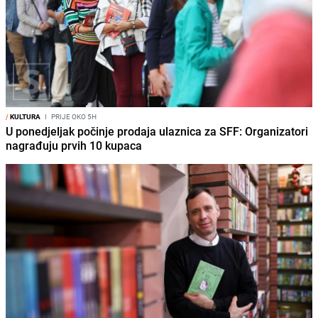
/
KULTURA
I
PRIJE OKO 5H
U ponedjeljak počinje prodaja ulaznica za SFF: Organizatori
nagrađuju prvih 10 kupaca