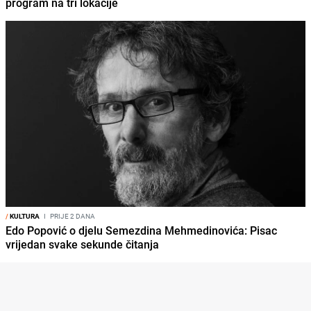
program na tri lokacije
/
KULTURA
I
PRIJE 2 DANA
Edo Popović o djelu Semezdina Mehmedinovića: Pisac
vrijedan svake sekunde čitanja