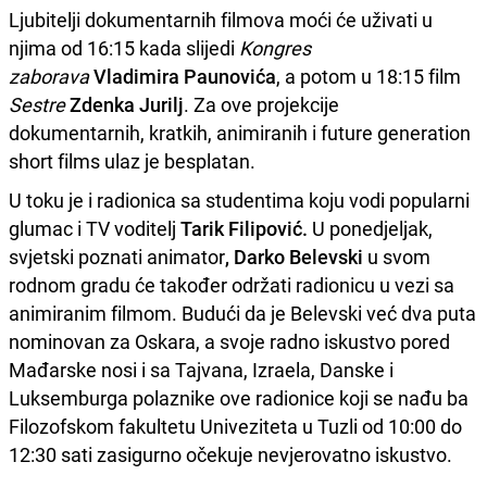
Ljubitelji dokumentarnih filmova moći će uživati u
njima od 16:15 kada slijedi
Kongres
zaborava
Vladimira Paunovića
, a potom u 18:15 film
Sestre
Zdenka Jurilj
. Za ove projekcije
dokumentarnih, kratkih, animiranih i future generation
short films ulaz je besplatan.
U toku je i radionica sa studentima koju vodi popularni
glumac i TV voditelj
Tarik Filipović.
U ponedjeljak,
svjetski poznati animator
, Darko Belevski
u svom
rodnom gradu će također održati radionicu u vezi sa
animiranim filmom. Budući da je Belevski već dva puta
nominovan za Oskara, a svoje radno iskustvo pored
Mađarske nosi i sa Tajvana, Izraela, Danske i
Luksemburga polaznike ove radionice koji se nađu ba
Filozofskom fakultetu Univeziteta u Tuzli od 10:00 do
12:30 sati zasigurno očekuje nevjerovatno iskustvo.