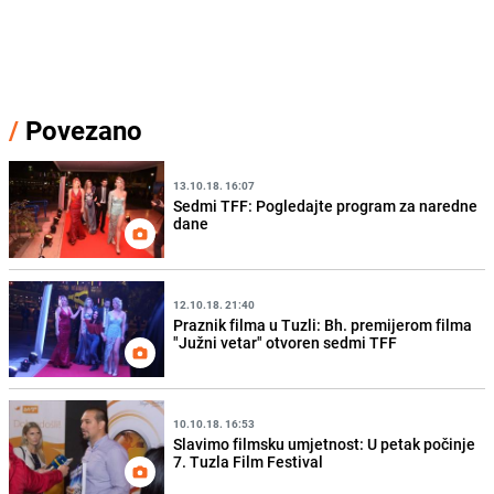
/
Povezano
13.10.18. 16:07
Sedmi TFF: Pogledajte program za naredne
dane
12.10.18. 21:40
Praznik filma u Tuzli: Bh. premijerom filma
"Južni vetar" otvoren sedmi TFF
10.10.18. 16:53
Slavimo filmsku umjetnost: U petak počinje
7. Tuzla Film Festival