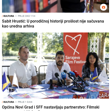
/
KULTURA
I
PRIJE OKO 11H
Sabit Hrustić: U porodičnoj historiji prošlost nije sačuvana
kao uredna arhiva
/
KULTURA
I
PRIJE 1 DAN
Općina Novi Grad i SFF nastavljaju partnerstvo: Filmski