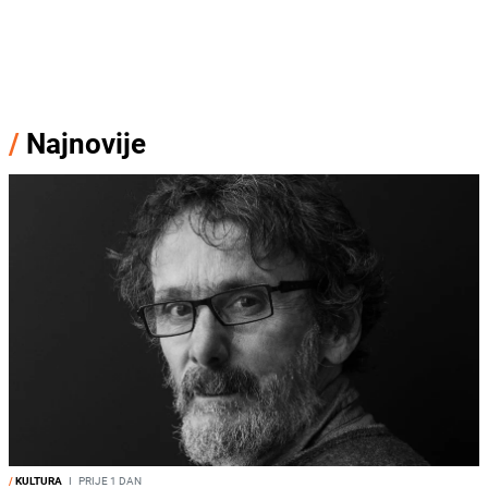
/
Najnovije
/
KULTURA
I
PRIJE 1 DAN