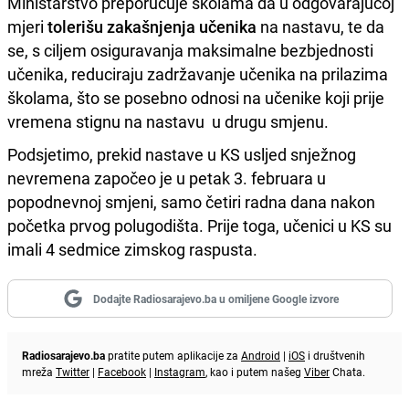
Ministarstvo preporučuje školama da u odgovarajućoj
mjeri
tolerišu zakašnjenja učenika
na nastavu, te da
se, s ciljem osiguravanja maksimalne bezbjednosti
učenika, reduciraju zadržavanje učenika na prilazima
školama, što se posebno odnosi na učenike koji prije
vremena stignu na nastavu u drugu smjenu.
Podsjetimo, prekid nastave u KS usljed snježnog
nevremena započeo je u petak 3. februara u
popodnevnoj smjeni, samo četiri radna dana nakon
početka prvog polugodišta. Prije toga, učenici u KS su
imali 4 sedmice zimskog raspusta.
Dodajte Radiosarajevo.ba u omiljene Google izvore
Radiosarajevo.ba
pratite putem aplikacije za
Android
|
iOS
i društvenih
mreža
Twitter
|
Facebook
|
Instagram
, kao i putem našeg
Viber
Chata.