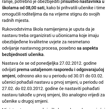
ranije, potrebno je obezbijediti p
risustvo nastavnika u
školama od 08,00 sati,
kako bi prihvatili učenike i time
omogućili roditeljima da na vrijeme stignu do svojih
radnih mjesta.
Rukovodstvima škola namijenjena je uputa da je
nastavu treba organizirati u učionicama koje imaju
obezbijeđene kvalitetne uvjete za nesmetano
odvijanje nastavnog procesa, posebno
sa aspekta
bezbjednosti učenika
.
Nastava će se od ponedjeljka 27.02.2012. godine
odvijati
prema ustaljenom rasporedu i odgovarajućoj
smjeni
, odnosno ako su u periodu od 30.01 do 03.02.
učenici pohađali nastavu u prvoj smjeni, u periodu od
27.02. do 02.03.2012. godine će nastaviti pohađati
nastavu takođe u prvoj smjeni, što analogno vrijedi za
učenike u drugoj smjeni.