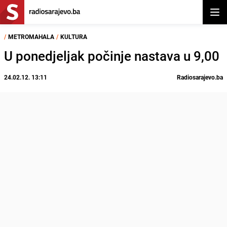
Otvor
/
METROMAHALA
/
KULTURA
U ponedjeljak počinje nastava u 9,00
24.02.12. 13:11
Radiosarajevo.ba