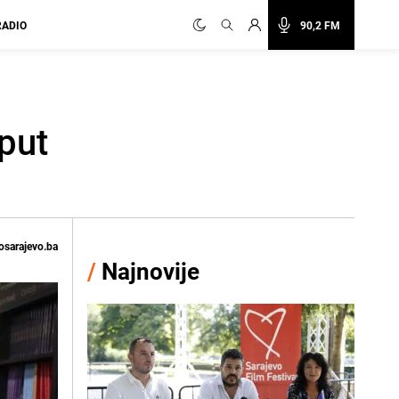
RADIO
90,2 FM
put
osarajevo.ba
/
Najnovije