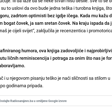
uje. Ili da laže da se neke stvari nisu desile. Sve to se d
e su to uslovi da ovo bude jedna teška i turobna knjiga, št
egoru, zadrtom optimisti bez igdje ičega. Kada mu kažu d
 bogat čovek, ja sam sretan čovek. Na kraju ispada da j
 je cijeli svijet“, zaključila je recenzentica i promotoric
afiniranog humora, ova knjiga zadovoljiće i
najprobirljiv
 putu ličnih reminiscencija i potraga za onim što nas je fo
zaboravljamo.
ač i u njegovom pisanju teško je naći sličnosti sa stilom u
o po godinama pripada.
Dodajte Radiosarajevo.ba u omiljene Google izvore