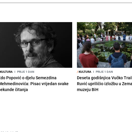
KULTURA
I
PRIJE 1 DAN
/
KULTURA
I
PRIJE 1 DAN
Edo Popović o djelu Semezdina
Deseta godišnjica Vučko Trai
Mehmedinovića: Pisac vrijedan svake
Ruvić upriličio izložbu u Zem
sekunde čitanja
muzeju BiH