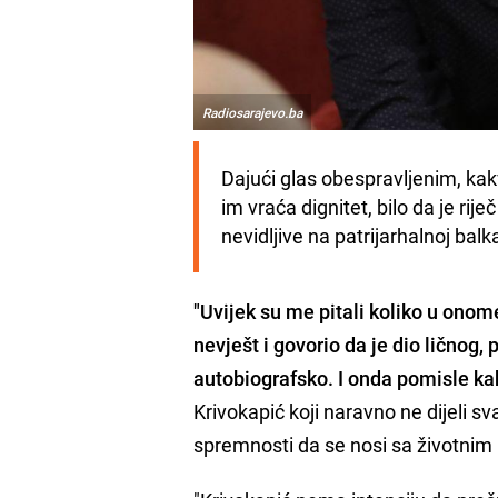
Radiosarajevo.ba
Dajući glas obespravljenim, kak
im vraća dignitet, bilo da je rij
nevidljive na patrijarhalnoj bal
"Uvijek su me pitali koliko u ono
nevješt i govorio da je dio ličnog,
autobiografsko. I onda pomisle ka
Krivokapić koji naravno ne dijeli s
spremnosti da se nosi sa životni