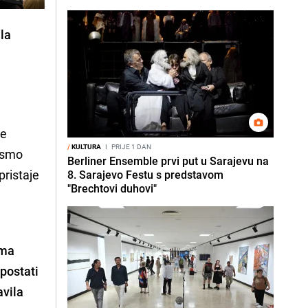
ala
se
/
KULTURA
I
PRIJE 1 DAN
nismo
Berliner Ensemble prvi put u Sarajevu na
pristaje
8. Sarajevo Festu s predstavom
"Brechtovi duhovi"
ima
 postati
avila