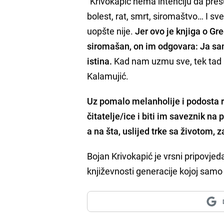
"Krivokapić nema intenciju da prešuć
bolest, rat, smrt, siromaštvo… I sv
uopšte nije.
Jer ovo je knjiga o Gr
siromašan, on im odgovara: Ja sam
istina.
Kad nam uzmu sve, tek tad naš
Kalamujić.
Uz pomalo melanholije i podosta r
čitatelje/ice i biti im saveznik na
a na šta, uslijed trke sa životom, 
Bojan Krivokapić je vrsni pripovjed
književnosti generacije kojoj sam