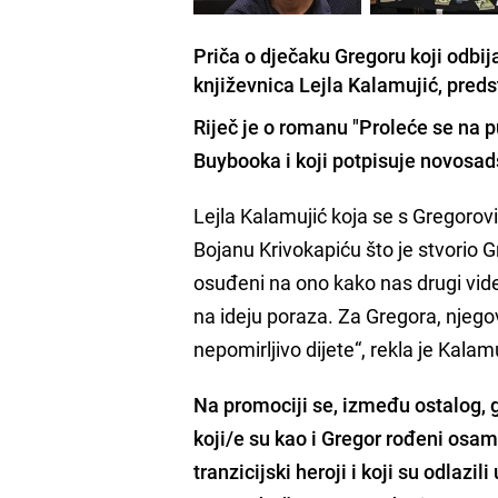
Priča o dječaku Gregoru koji odbij
književnica Lejla Kalamujić, pred
Riječ je o
romanu "Proleće se na pu
Buybooka i koji potpisuje novosad
Lejla Kalamujić koja se s Gregorovi
Bojanu Krivokapiću što je stvorio 
osuđeni na ono kako nas drugi vide,
na ideju poraza. Za Gregora, njegov
nepomirljivo dijete“, rekla je Kalamu
Na promociji se, između ostalog, 
koji/e su kao i Gregor rođeni osamd
tranzicijski heroji i koji su odlazil