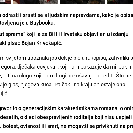
a odrasti i srasti se s ljudskim nepravdama, kako je opis
stavljena je u Buybooku.
t sprema" koji je za BiH i Hrvatsku objavljen u izdanju
ski pisac Bojan Krivokapić.
m svijetom upoznala još dok je bio u rukopisu, zahvalila 
Gregora, dječaka-čovjeka, „koji nam pokazuje da mi ipak 
 niti na ulogu koji nam drugi pokušavaju odrediti. Što ne 
 je glas, njegova kuća. Pa čak i na kraju on ostaje ono
jić.
govorilo o generacijskim karakteristikama romana, o on
esetih, o djeci obespravljenih roditelja koji nisu uspjeli
i u bolest, ovisnost ili smrt, ne mogavši se priviknuti na pr