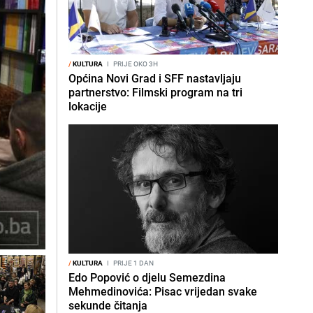
/
KULTURA
I
PRIJE OKO 3H
Općina Novi Grad i SFF nastavljaju
partnerstvo: Filmski program na tri
lokacije
/
KULTURA
I
PRIJE 1 DAN
Edo Popović o djelu Semezdina
Mehmedinovića: Pisac vrijedan svake
sekunde čitanja