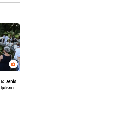
la: Denis
aljskom