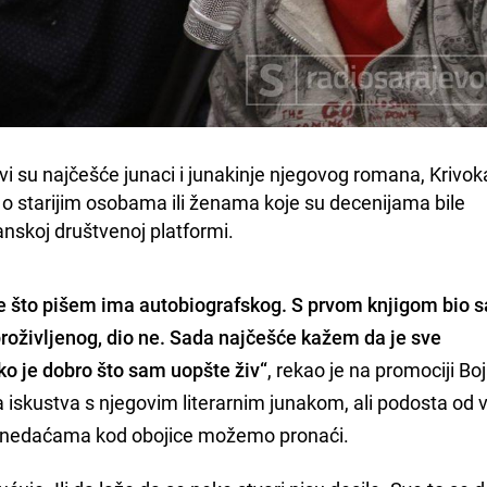
vi su najčešće junaci i junakinje njegovog romana, Krivoka
eč o starijim osobama ili ženama koje su decenijama bile 
kanskoj društvenoj platformi.
me što pišem ima autobiografskog. S prvom knjigom bio 
 proživljenog, dio ne. Sada najčešće kažem da je sve
ko je dobro što sam uopšte živ“
, rekao je na promociji Bo
va iskustva s njegovim literarnim junakom, ali podosta od v
m nedaćama kod obojice možemo pronaći.