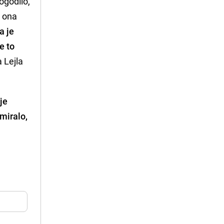
ogodilo,
o ona
a je
e to
a Lejla
ije
rmiralo,