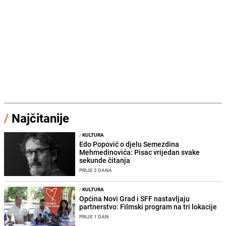
/
Najčitanije
/
KULTURA
Edo Popović o djelu Semezdina
Mehmedinovića: Pisac vrijedan svake
sekunde čitanja
PRIJE 2 DANA
/
KULTURA
Općina Novi Grad i SFF nastavljaju
partnerstvo: Filmski program na tri lokacije
PRIJE 1 DAN