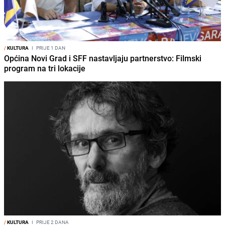
/
KULTURA
I
PRIJE 1 DAN
Općina Novi Grad i SFF nastavljaju partnerstvo: Filmski
program na tri lokacije
/
KULTURA
I
PRIJE 2 DANA