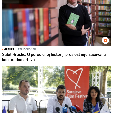
/
KULTURA
I
PRIJE OKO 18H
Sabit Hrustić: U porodičnoj historiji prošlost nije sačuvana
kao uredna arhiva