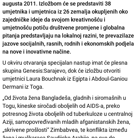
augusta 2011. Izložbom će se predstaviti 38
umjetnika i umjetnica iz 26 zemalja okupljenih oko
zajedničke ideje da svojom kreativnošću i
umjetnošću potiču društvene promjene i globalna
pitanja predstavljaju na lokalnoj razini, te prevazilaze
jazove socijalnih, rasnih, rodnih i ekonomskih podjela
na nove i inovativne načine.
U okviru otvaranja specijalan nastup imat će plesna
skupina Genesis:Sarajevo, dok će izložbu otvoriti
umjetnici Laura Bouchnak iz Egipta i Abdoul-Ganiou
Dermani iz Toga.
„Od života žena Bangladeša, gladnih i siromašnih u
Togu, kineske siročadi oboljelih od AIDS-a, preko
potresnog života oboljelih od tuberkuloze u centralnoj
Aziji, samopovređivanih mladih afganistanskih žena,
„skrivene prošlosti“ Zimbabvea, te konflikta između
žena i muškaraca Saudijske Arabije, pa sve do