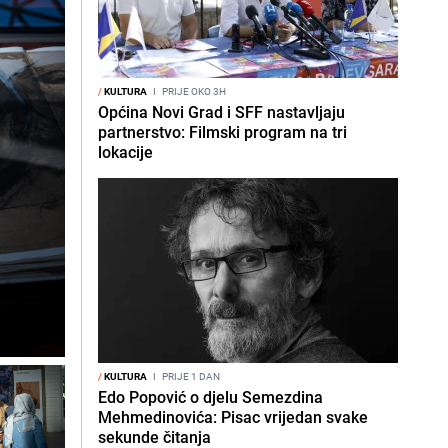
/
KULTURA
I
PRIJE OKO 3H
Općina Novi Grad i SFF nastavljaju
partnerstvo: Filmski program na tri
lokacije
/
KULTURA
I
PRIJE 1 DAN
Edo Popović o djelu Semezdina
Mehmedinovića: Pisac vrijedan svake
sekunde čitanja