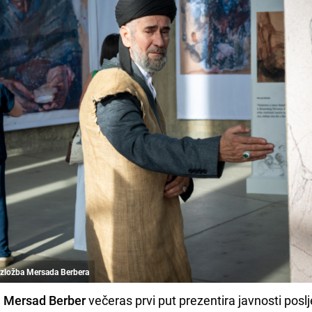
 izložba Mersada Berbera
a
Mersad Berber
večeras prvi put prezentira javnosti poslj