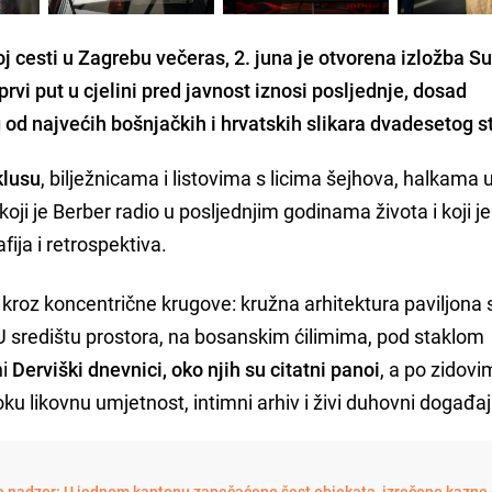
cesti u Zagrebu večeras, 2. juna je otvorena izložba Suf
rvi put u cjelini pred javnost iznosi posljednje, dosad
od najvećih bošnjačkih i hrvatskih slikara dvadesetog st
klusu
, bilježnicama i listovima s licima šejhova, halkama u
koji je Berber radio u posljednjim godinama života i koji j
ija i retrospektiva.
kroz koncentrične krugove: kružna arhitektura paviljona
. U središtu prostora, na bosanskim ćilimima, pod staklom
ni
Derviški dnevnici, oko njih su citatni panoi
, a po zidov
oku likovnu umjetnost, intimni arhiv i živi duhovni događaj
le nadzor: U jednom kantonu zapečaćeno šest objekata, izrečene kazne