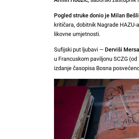
Pogled struke donio je Milan Bešl
kritičara, dobitnik Nagrade HAZU-a,
likovne umjetnosti.
Sufijski put ljubavi —
Derviši Mersa
u Francuskom paviljonu SCZG (od 11
izdanje časopisa Bosna posvećeno 