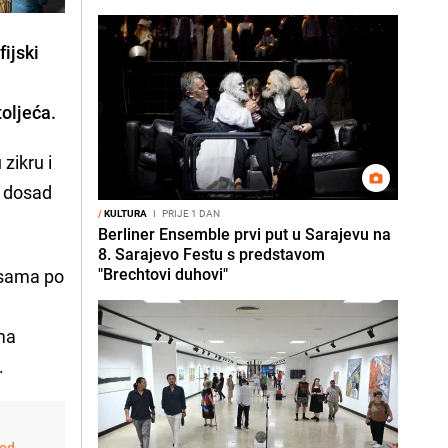
ijski
oljeća.
 zikru i
e dosad
/
KULTURA
I
PRIJE 1 DAN
Berliner Ensemble prvi put u Sarajevu na
8. Sarajevo Festu s predstavom
"Brechtovi duhovi"
 sama po
ima
.
 od