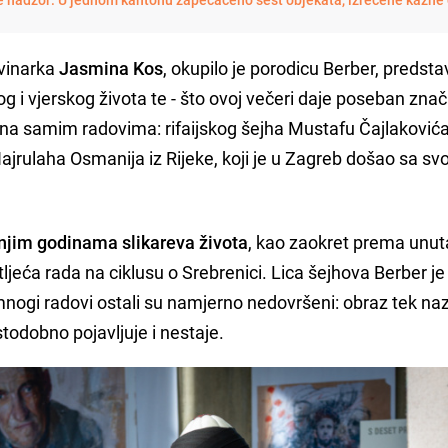
ovinarka
Jasmina Kos
, okupilo je porodicu Berber, predsta
 i vjerskog života te - što ovoj večeri daje poseban znača
e na samim radovima: rifaijskog šejha Mustafu Čajlakovića
Hajrulaha Osmanija iz Rijeke, koji je u Zagreb došao sa sv
dnjim godinama slikareva života
, kao zaokret prema unut
eća rada na ciklusu o Srebrenici. Lica šejhova Berber je 
mnogi radovi ostali su namjerno nedovršeni: obraz tek na
stodobno pojavljuje i nestaje.