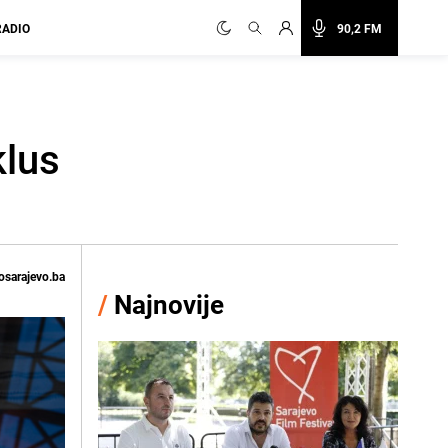
RADIO
90,2 FM
klus
osarajevo.ba
/
Najnovije