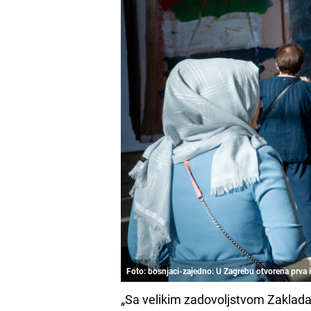
Foto: bosnjaci-zajedno: U Zagrebu otvorena prva
„Sa velikim zadovoljstvom Zaklad