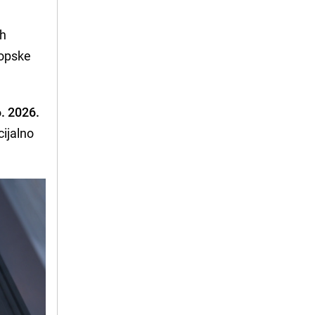
ih
ropske
. 2026.
cijalno