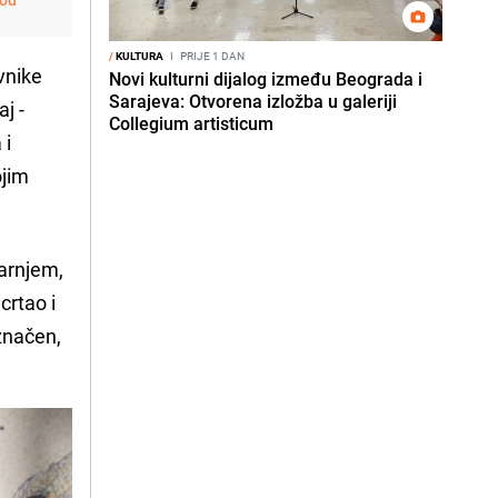
/
KULTURA
I
PRIJE 1 DAN
vnike
Novi kulturni dijalog između Beograda i
Sarajeva: Otvorena izložba u galeriji
j -
Collegium artisticum
 i
ojim
arnjem,
crtao i
značen,