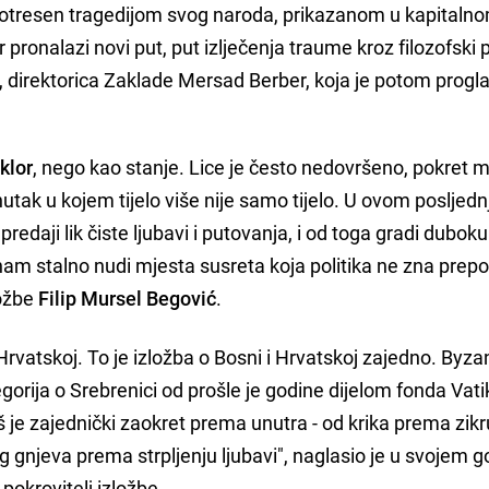
 Potresen tragedijom svog naroda, prikazanom u kapitalno
r pronalazi novi put, put izlječenja traume kroz filozofski 
er, direktorica Zaklade Mersad Berber, koja je potom progla
klor
, nego kao stanje. Lice je često nedovršeno, pokret m
enutak u kojem tijelo više nije samo tijelo. U ovom posljed
j predaji lik čiste ljubavi i putovanja, i od toga gradi duboku
nam stalno nudi mjesta susreta koja politika ne zna prepo
ložbe
Filip Mursel Begović
.
Hrvatskoj. To je izložba o Bosni i Hrvatskoj zajedno. Byzan
egorija o Srebrenici od prošle je godine dijelom fonda Vat
aš je zajednički zaokret prema unutra - od krika prema zikr
 gnjeva prema strpljenju ljubavi", naglasio je u svojem 
 pokrovitelj izložbe.