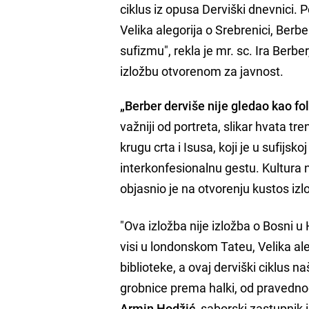
ciklus iz opusa Derviški dnevnici.
Velika alegorija o Srebrenici, Berbe
sufizmu", rekla je mr. sc. Ira Berb
izložbu otvorenom za javnost.
„Berber derviše nije gledao kao fol
važniji od portreta, slikar hvata tr
krugu crta i Isusa, koji je u sufijsko
interkonfesionalnu gestu. Kultura 
objasnio je na otvorenju kustos iz
"Ova izložba nije izložba o Bosni u 
visi u londonskom Tateu, Velika al
biblioteke, a ovaj derviški ciklus n
grobnice prema halki, od pravednog
Armin Hodžić
, saborski zastupnik i