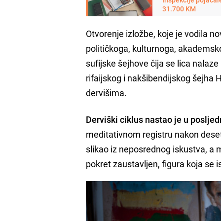
31.700 KM
Otvorenje izložbe, koje je vodila n
političkoga, kulturnoga, akademskog
sufijske šejhove čija se lica nalaz
rifaijskog i nakšibendijskog šejha 
dervišima.
Derviški ciklus nastao je u poslje
meditativnom registru nakon desetlj
slikao iz neposrednog iskustva, a 
pokret zaustavljen, figura koja se i