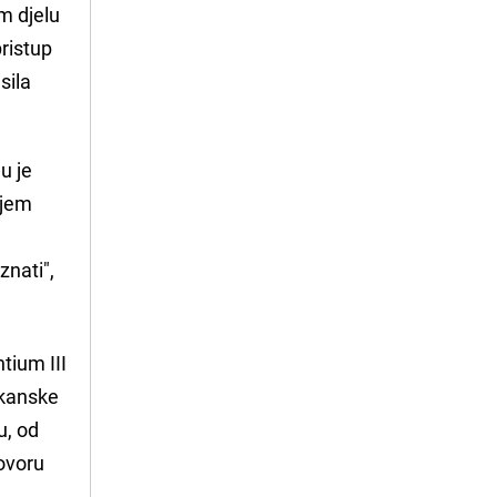
m djelu
pristup
sila
u je
njem
znati",
tium III
ikanske
u, od
govoru