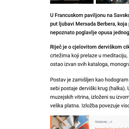
U Francuskom paviljonu na Savskoj 
put ljubavi Mersada Berbera, koja p
nepoznato poglavlje opusa jednog 
Riječ je o cjelovitom derviškom ci
crtežima koji prelaze u meditaciju, 
ostao izvan svih kataloga, monograf
Postav je zamišljen kao hodogram 
sebi postaje derviški krug (halka)
muzejskih vitrina, izloženi su izvor
velika platna. Izložba povezuje vis
TRENDING
Inspekcije pojača