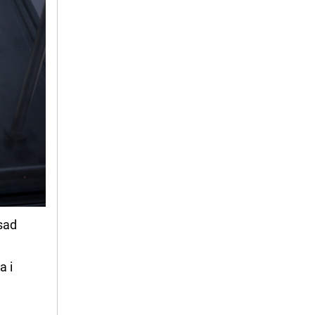
sad
a i