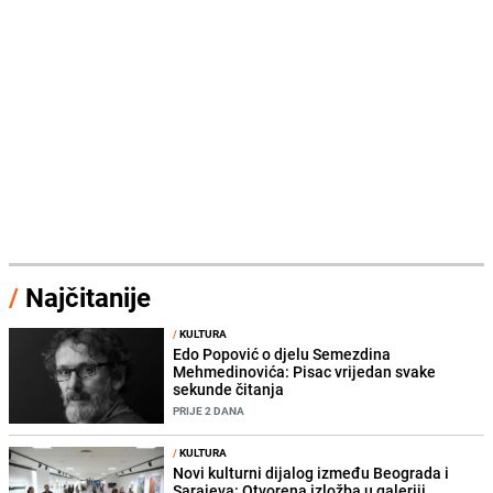
/
Najčitanije
/
KULTURA
Edo Popović o djelu Semezdina
Mehmedinovića: Pisac vrijedan svake
sekunde čitanja
PRIJE 2 DANA
/
KULTURA
Novi kulturni dijalog između Beograda i
Sarajeva: Otvorena izložba u galeriji