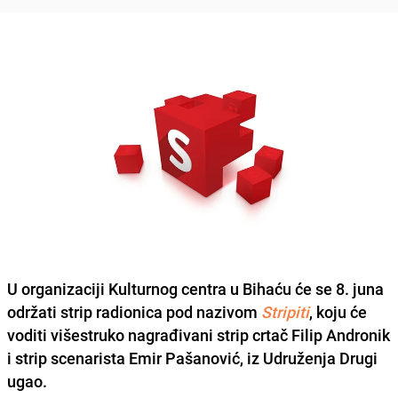
U organizaciji
Kulturnog centra
u
Bihaću
će se
8. juna
održati strip radionica pod nazivom
Stripiti
, koju će
voditi višestruko nagrađivani strip crtač
Filip Andronik
i strip scenarista
Emir Pašanović
, iz
Udruženja Drugi
ugao
.