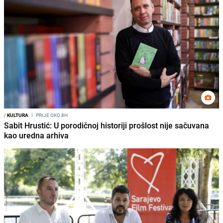
/
KULTURA
I
PRIJE OKO 8H
Sabit Hrustić: U porodičnoj historiji prošlost nije sačuvana
kao uredna arhiva