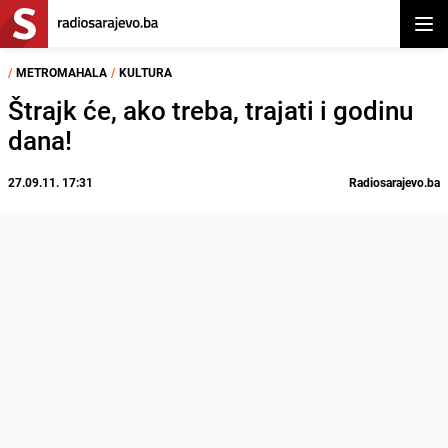
Otvor
/
METROMAHALA
/
KULTURA
Štrajk će, ako treba, trajati i godinu
dana!
27.09.11. 17:31
Radiosarajevo.ba