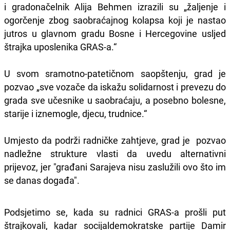
i gradonačelnik Alija Behmen izrazili su „žaljenje i
ogorčenje zbog saobraćajnog kolapsa koji je nastao
jutros u glavnom gradu Bosne i Hercegovine usljed
štrajka uposlenika GRAS-a.“
U svom sramotno-patetičnom saopštenju, grad je
pozvao „sve vozače da iskažu solidarnost i prevezu do
grada sve učesnike u saobraćaju, a posebno bolesne,
starije i iznemogle, djecu, trudnice.“
Umjesto da podrži radničke zahtjeve, grad je pozvao
nadležne strukture vlasti da uvedu alternativni
prijevoz, jer "građani Sarajeva nisu zaslužili ovo što im
se danas događa".
Podsjetimo se, kada su radnici GRAS-a prošli put
štrajkovali, kadar socijaldemokratske partije Damir