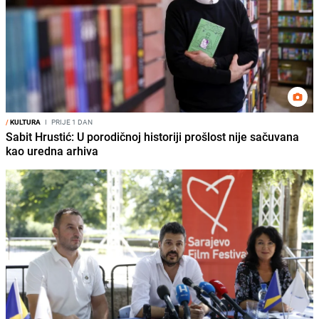
/
KULTURA
I
PRIJE 1 DAN
Sabit Hrustić: U porodičnoj historiji prošlost nije sačuvana
kao uredna arhiva