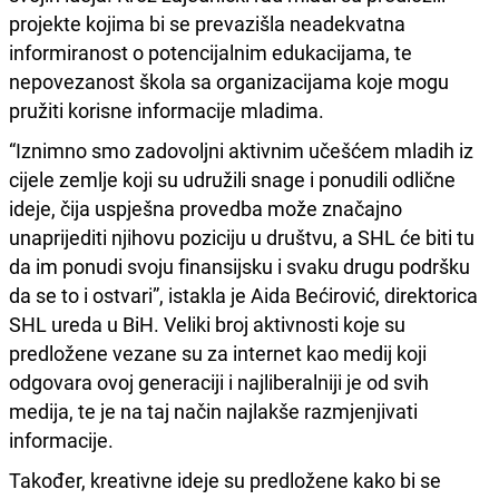
projekte kojima bi se prevazišla neadekvatna
informiranost o potencijalnim edukacijama, te
nepovezanost škola sa organizacijama koje mogu
pružiti korisne informacije mladima.
“Iznimno smo zadovoljni aktivnim učešćem mladih iz
cijele zemlje koji su udružili snage i ponudili odlične
ideje, čija uspješna provedba može značajno
unaprijediti njihovu poziciju u društvu, a SHL će biti tu
da im ponudi svoju finansijsku i svaku drugu podršku
da se to i ostvari”, istakla je Aida Bećirović, direktorica
SHL ureda u BiH. Veliki broj aktivnosti koje su
predložene vezane su za internet kao medij koji
odgovara ovoj generaciji i najliberalniji je od svih
medija, te je na taj način najlakše razmjenjivati
informacije.
Također, kreativne ideje su predložene kako bi se