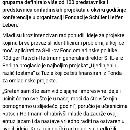
grupama definiralo više od 100 predstavnika i
predstavnica omladinskih projekata u okviru godišnje
konferencije u organizaciji Fondacije Schüler Helfen
Leben.
Mladi su kroz intenzivan rad ponudili ideje za projekte
kojima bi se prevazišli identificirani problemi, a koji će
moći aplicirati za SHL-ov Fond omladinske politike.
Rüdiger Ratsch-Heitmann generalni direktor SHL-a iz
Berlina proglasio je najboljim projekat „Ujedinjeni u
različitostima“ iz Tuzle koji će biti finansiran iz Fonda
za omladinske projekte.
„Sretan sam što sam vidio sjajne i impresivne ideje i
učinit ćemo sve što je u našoj moći da što više njih
pomognemo u slijedećoj godini“, poručio je učesnicima
Ratsch-Heitmann ohrabrivši mlade da zadrže ovaj
entuzijazam i da nastave vrijedno raditi na ostvarenju
svojih ideja. Kroz zajednički rad mladi su predložili