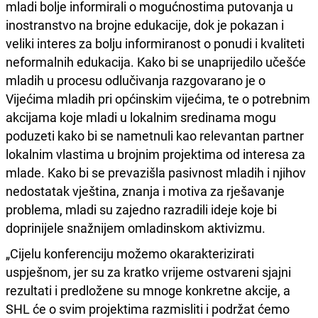
mladi bolje informirali o mogućnostima putovanja u
inostranstvo na brojne edukacije, dok je pokazan i
veliki interes za bolju informiranost o ponudi i kvaliteti
neformalnih edukacija. Kako bi se unaprijedilo učešće
mladih u procesu odlučivanja razgovarano je o
Vijećima mladih pri općinskim vijećima, te o potrebnim
akcijama koje mladi u lokalnim sredinama mogu
poduzeti kako bi se nametnuli kao relevantan partner
lokalnim vlastima u brojnim projektima od interesa za
mlade. Kako bi se prevazišla pasivnost mladih i njihov
nedostatak vještina, znanja i motiva za rješavanje
problema, mladi su zajedno razradili ideje koje bi
doprinijele snažnijem omladinskom aktivizmu.
„Cijelu konferenciju možemo okarakterizirati
uspješnom, jer su za kratko vrijeme ostvareni sjajni
rezultati i predložene su mnoge konkretne akcije, a
SHL će o svim projektima razmisliti i podržat ćemo