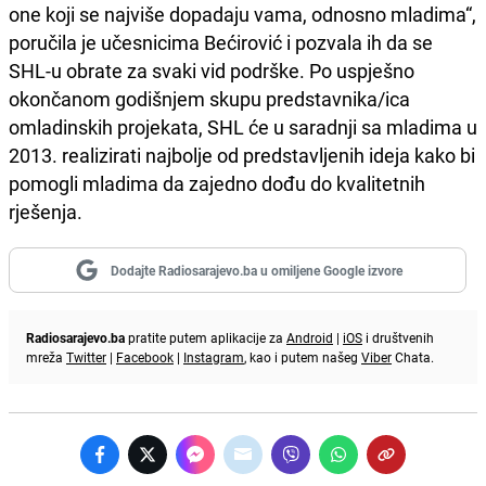
one koji se najviše dopadaju vama, odnosno mladima“,
poručila je učesnicima Bećirović i pozvala ih da se
SHL-u obrate za svaki vid podrške. Po uspješno
okončanom godišnjem skupu predstavnika/ica
omladinskih projekata, SHL će u saradnji sa mladima u
2013. realizirati najbolje od predstavljenih ideja kako bi
pomogli mladima da zajedno dođu do kvalitetnih
rješenja.
Dodajte Radiosarajevo.ba u omiljene Google izvore
Radiosarajevo.ba
pratite putem aplikacije za
Android
|
iOS
i društvenih
mreža
Twitter
|
Facebook
|
Instagram
, kao i putem našeg
Viber
Chata.