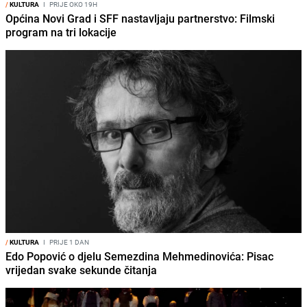
/
KULTURA
I
PRIJE OKO 19H
Općina Novi Grad i SFF nastavljaju partnerstvo: Filmski
program na tri lokacije
/
KULTURA
I
PRIJE 1 DAN
Edo Popović o djelu Semezdina Mehmedinovića: Pisac
vrijedan svake sekunde čitanja