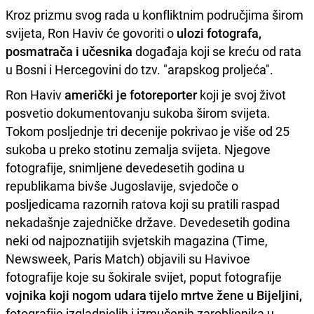
Kroz prizmu svog rada u konfliktnim područjima širom
svijeta, Ron Haviv će govoriti o
ulozi fotografa,
posmatrača i učesnika
događaja koji se kreću od rata
u Bosni i Hercegovini do tzv. "arapskog proljeća".
Ron Haviv
američki je fotoreporter
koji je svoj život
posvetio dokumentovanju sukoba širom svijeta.
Tokom posljednje tri decenije pokrivao je više od 25
sukoba u preko stotinu zemalja svijeta. Njegove
fotografije, snimljene devedesetih godina u
republikama bivše Jugoslavije, svjedoče o
posljedicama razornih ratova koji su pratili raspad
nekadašnje zajedničke države. Devedesetih godina
neki od najpoznatijih svjetskih magazina (Time,
Newsweek, Paris Match) objavili su Havivoe
fotografije koje su šokirale svijet, poput fotografije
vojnika koji nogom udara tijelo mrtve žene u Bijeljini,
fotografije izgladnjelih i izmučenih zarobljenika u