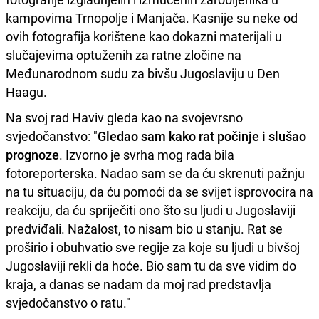
kampovima Trnopolje i Manjača. Kasnije su neke od
ovih fotografija korištene kao dokazni materijali u
slučajevima optuženih za ratne zločine na
Međunarodnom sudu za bivšu Jugoslaviju u Den
Haagu.
Na svoj rad Haviv gleda kao na svojevrsno
svjedočanstvo: "
Gledao sam kako rat počinje i slušao
prognoze
. Izvorno je svrha mog rada bila
fotoreporterska. Nadao sam se da ću skrenuti pažnju
na tu situaciju, da ću pomoći da se svijet isprovocira na
reakciju, da ću spriječiti ono što su ljudi u Jugoslaviji
predviđali. Nažalost, to nisam bio u stanju. Rat se
proširio i obuhvatio sve regije za koje su ljudi u bivšoj
Jugoslaviji rekli da hoće. Bio sam tu da sve vidim do
kraja, a danas se nadam da moj rad predstavlja
svjedočanstvo o ratu."