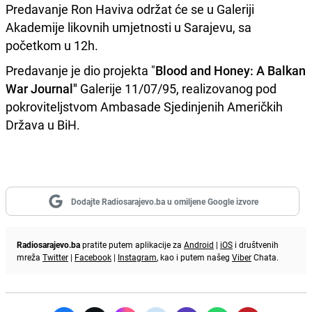
Predavanje Ron Haviva održat će se u Galeriji
Akademije likovnih umjetnosti u Sarajevu, sa
početkom u 12h.
Predavanje je dio projekta "
Blood and Honey: A Balkan
War Journal"
Galerije 11/07/95, realizovanog pod
pokroviteljstvom Ambasade Sjedinjenih Američkih
Država u BiH.
Dodajte Radiosarajevo.ba u omiljene Google izvore
Radiosarajevo.ba
pratite putem aplikacije za
Android
|
iOS
i društvenih
mreža
Twitter
|
Facebook
|
Instagram
, kao i putem našeg
Viber
Chata.