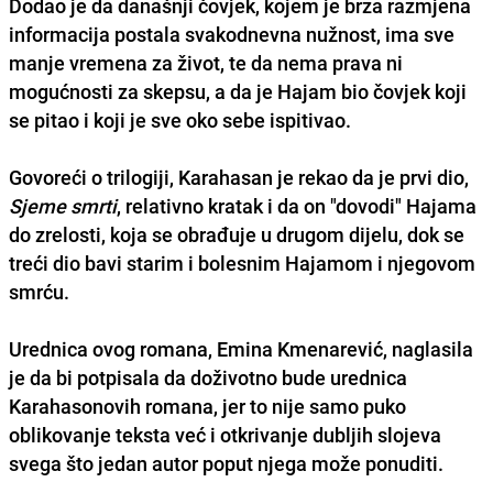
Dodao je da današnji čovjek, kojem je brza razmjena
informacija postala svakodnevna nužnost, ima sve
manje vremena za život, te da nema prava ni
mogućnosti za skepsu, a da je Hajam bio čovjek koji
se pitao i koji je sve oko sebe ispitivao.
Govoreći o trilogiji, Karahasan je rekao da je prvi dio,
Sjeme smrti
, relativno kratak i da on "dovodi" Hajama
do zrelosti, koja se obrađuje u drugom dijelu, dok se
treći dio bavi starim i bolesnim Hajamom i njegovom
smrću.
Urednica ovog romana,
Emina Kmenarević,
naglasila
je da bi potpisala da doživotno bude urednica
Karahasonovih romana, jer to nije samo puko
oblikovanje teksta već i otkrivanje dubljih slojeva
svega što jedan autor poput njega može ponuditi.