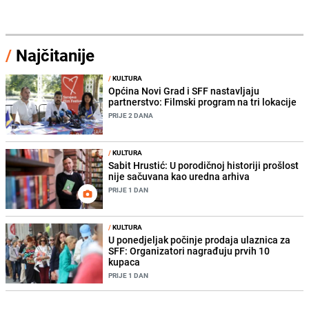
/
Najčitanije
/
KULTURA
Općina Novi Grad i SFF nastavljaju
partnerstvo: Filmski program na tri lokacije
PRIJE 2 DANA
/
KULTURA
Sabit Hrustić: U porodičnoj historiji prošlost
nije sačuvana kao uredna arhiva
PRIJE 1 DAN
/
KULTURA
U ponedjeljak počinje prodaja ulaznica za
SFF: Organizatori nagrađuju prvih 10
kupaca
PRIJE 1 DAN