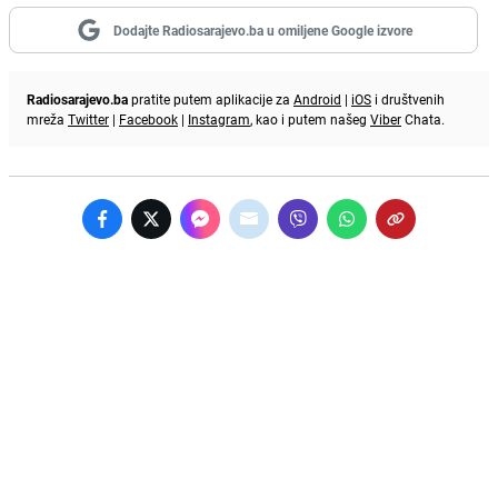
Dodajte Radiosarajevo.ba u omiljene Google izvore
Radiosarajevo.ba
pratite putem aplikacije za
Android
|
iOS
i društvenih
mreža
Twitter
|
Facebook
|
Instagram
, kao i putem našeg
Viber
Chata.