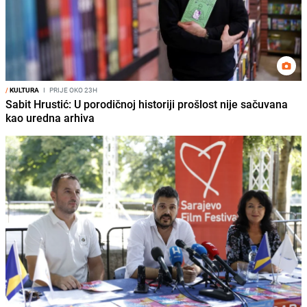
/
KULTURA
I
PRIJE OKO 23H
Sabit Hrustić: U porodičnoj historiji prošlost nije sačuvana
kao uredna arhiva