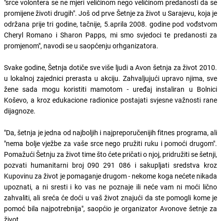
"srce volontera se ne mjeri veličinom nego veličinom predanosti da se
promijene životi drugih". Još od prve Šetnje za život u Sarajevu, koja je
održana prije tri godine, tačnije, 5.aprila 2008. godine pod vođstvom
Cheryl Romano i Sharon Papps, mi smo svjedoci te predanosti za
promjenom", navodi se u saopćenju orhganizatora.
Svake godine, Šetnja dotiče sve više ljudi a Avon šetnja za život 2010.
u lokalnoj zajednici prerasta u akciju. Zahvaljujući upravo njima, sve
žene sada mogu koristiti mamotom - uređaj instaliran u Bolnici
Koševo, a kroz edukacione radionice postajati svjesne važnosti rane
dijagnoze.
"Da, šetnja je jedna od najboljih i najpreporučenijih fitnes programa, ali
"nema bolje vježbe za vaše srce nego pružiti ruku i pomoći drugom".
Pomažući Šetnju za život time što ćete pričati o njoj, pridružiti se šetnji,
pozvati humanitarni broj 090 291 086 i sakupljati sredstva kroz
Kupovinu za život je pomaganje drugom - nekome koga nećete nikada
upoznati, a ni sresti i ko vas ne poznaje ili neće vam ni moći lično
zahvaliti, ali sreća će doći u vaš život znajući da ste pomogli kome je
pomoć bila najpotrebnija", saopćio je organizator Avonove šetnje za
život.