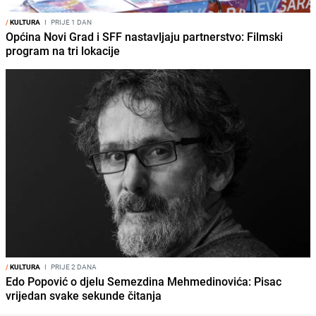
/
KULTURA
I
PRIJE 1 DAN
Općina Novi Grad i SFF nastavljaju partnerstvo: Filmski
program na tri lokacije
/
KULTURA
I
PRIJE 2 DANA
Edo Popović o djelu Semezdina Mehmedinovića: Pisac
vrijedan svake sekunde čitanja