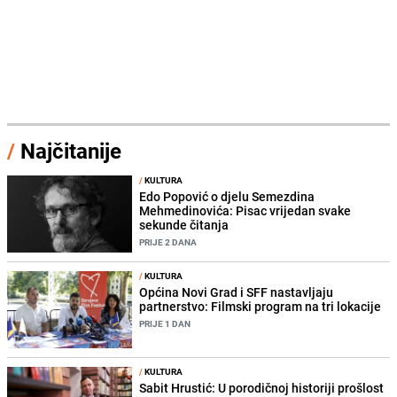
/
Najčitanije
/
KULTURA
Edo Popović o djelu Semezdina
Mehmedinovića: Pisac vrijedan svake
sekunde čitanja
PRIJE 2 DANA
/
KULTURA
Općina Novi Grad i SFF nastavljaju
partnerstvo: Filmski program na tri lokacije
PRIJE 1 DAN
/
KULTURA
Sabit Hrustić: U porodičnoj historiji prošlost