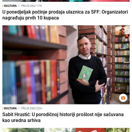
/
KULTURA
I
PRIJE OKO 17H
U ponedjeljak počinje prodaja ulaznica za SFF: Organizatori
nagrađuju prvih 10 kupaca
/
KULTURA
I
PRIJE OKO 22H
Sabit Hrustić: U porodičnoj historiji prošlost nije sačuvana
kao uredna arhiva