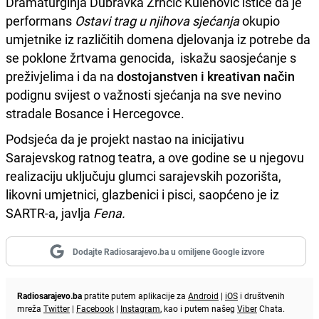
Dramaturginja Dubravka Zrnčić Kulenović ističe da je
performans
Ostavi trag u njihova sjećanja
okupio
umjetnike iz različitih domena djelovanja iz potrebe da
se poklone žrtvama genocida, iskažu saosjećanje s
preživjelima i da na
dostojanstven i kreativan način
podignu svijest o važnosti sjećanja na sve nevino
stradale Bosance i Hercegovce.
Podsjeća da je projekt nastao na inicijativu
Sarajevskog ratnog teatra, a ove godine se u njegovu
realizaciju uključuju glumci sarajevskih pozorišta,
likovni umjetnici, glazbenici i pisci, saopćeno je iz
SARTR-a, javlja
Fena.
Dodajte Radiosarajevo.ba u omiljene Google izvore
Radiosarajevo.ba
pratite putem aplikacije za
Android
|
iOS
i društvenih
mreža
Twitter
|
Facebook
|
Instagram
, kao i putem našeg
Viber
Chata.