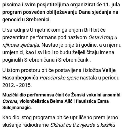
piscima i svim posjetiteljima organizirat će 11. jula
program posvećen obilježavanju Dana sjećanja na
genocid u Srebrenici.
U saradnji s Umjetničkom galerijom BiH bit će
prezentiran performans pod nazivom
Ostavi trag u
njihova sjećanja.
Nastao je prije tri godine, a u njemu
umjetnici, kao i svi koji to budu željeli čitaju imena
poginulih Srebreničana i Srebreničanki.
U istom prostoru bit će postavljena i izložba
Velije
Hasanbegovića
Potočarske sjene
nastala u periodu
2012. - 2015.
Muzički dio performansa činit će Ženski vokalni ansambl
Corona
, violončelistica Belma Alić i flautistica Esma
Sulejmanagić.
Kao dio istog programa bit će upriličeno premijerno
slušanje radiodrame
Skinut ću ti zvijezde u kašiku