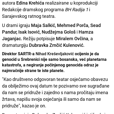
autora
Edina Krehića
realizairane u koprodukciji
Redakcije dramskog programa
BH Radija 1
i
Sarajevskog ratnog teatra.
U drami igraju
Maja Salkić, Mehmed Porča, Sead
Pandur, Isak Isović, Nudžejma Gološ
i
Hamza
Jaganjac.
Režiju potpisuje
Miralem Ovčina
, a
dramaturgiju
Dubravka Zrnčić Kulenović.
Direktor SARTR-a
Nihad Kreševljaković
ocijenio je da
genocid u Srebrenici nije samo bosanska, već planetarna
katastrofa, a negiranje počinjenog genocida odraz je
najmračnije strane te iste planete.
"Kao društveno odgovoran teatar osjećamo obavezu
da obilježimo ovaj datum te pozivamo sve sugrađane
da nam se pridruže i zajedno s nama pročitaju imena
žrtava, napišu svoja osjećanja ili samo da nam se
pridruže", kazao je on.