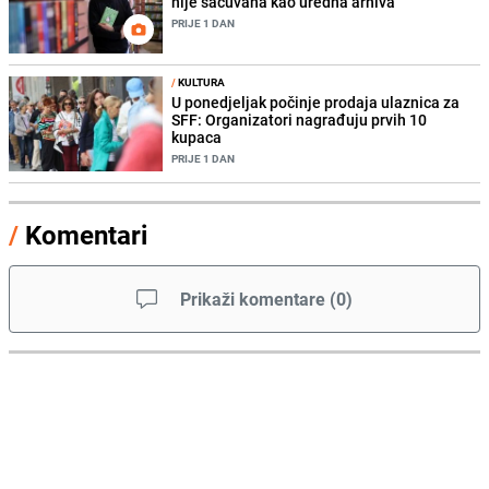
nije sačuvana kao uredna arhiva
PRIJE 1 DAN
/
KULTURA
U ponedjeljak počinje prodaja ulaznica za
SFF: Organizatori nagrađuju prvih 10
kupaca
PRIJE 1 DAN
/
Komentari
Prikaži komentare
(
0
)