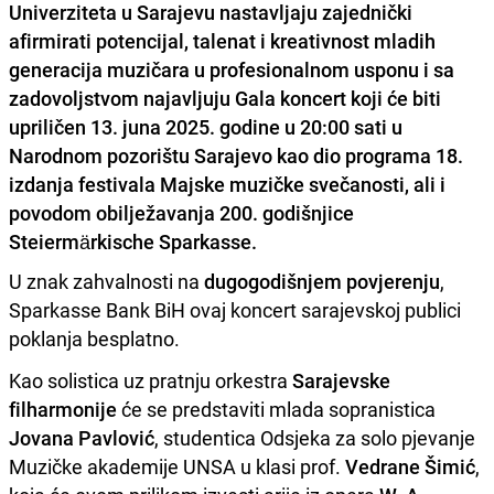
Univerziteta u Sarajevu nastavljaju zajednički
afirmirati potencijal, talenat i kreativnost mladih
generacija muzičara u profesionalnom usponu i sa
zadovoljstvom najavljuju Gala koncert koji će biti
upriličen 13. juna 2025. godine u 20:00 sati u
Narodnom pozorištu Sarajevo kao dio programa 18.
izdanja festivala Majske muzičke svečanosti, ali i
povodom obilježavanja 200. godišnjice
Steiermärkische Sparkasse.
U znak zahvalnosti na
dugogodišnjem povjerenju
,
Sparkasse Bank BiH ovaj koncert sarajevskoj publici
poklanja besplatno.
Kao solistica uz pratnju orkestra
Sarajevske
filharmonije
će se predstaviti mlada sopranistica
Jovana Pavlović
, studentica Odsjeka za solo pjevanje
Muzičke akademije UNSA u klasi prof.
Vedrane Šimić
,