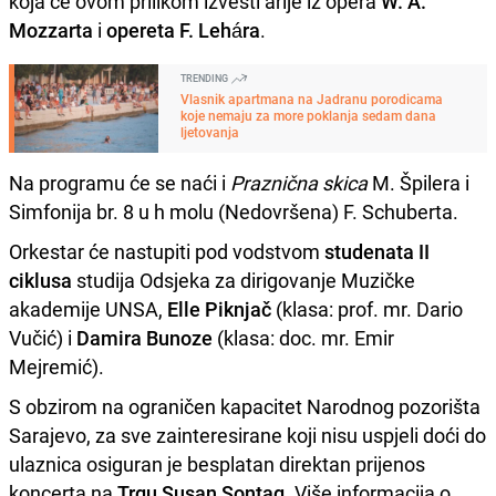
koja će ovom prilikom izvesti arije iz opera
W. A.
Mozzarta
i
opereta F. Lehára
.
TRENDING
Vlasnik apartmana na Jadranu porodicama
koje nemaju za more poklanja sedam dana
ljetovanja
Na programu će se naći i
Praznična skica
M. Špilera i
Simfonija br. 8 u h molu (Nedovršena) F. Schuberta.
Orkestar će nastupiti pod vodstvom
studenata II
ciklusa
studija Odsjeka za dirigovanje Muzičke
akademije UNSA,
Elle Piknjač
(klasa: prof. mr. Dario
Vučić) i
Damira Bunoze
(klasa: doc. mr. Emir
Mejremić).
S obzirom na ograničen kapacitet Narodnog pozorišta
Sarajevo, za sve zainteresirane koji nisu uspjeli doći do
ulaznica osiguran je besplatan direktan prijenos
koncerta na
Trgu Susan Sontag
. Više informacija o