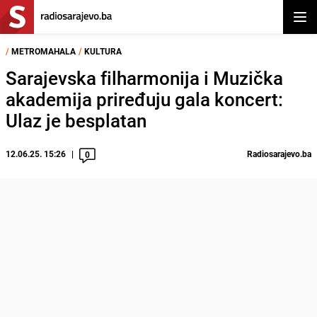
Otvor
/
METROMAHALA
/
KULTURA
Sarajevska filharmonija i Muzička
akademija priređuju gala koncert:
Ulaz je besplatan
12.06.25. 15:26
Radiosarajevo.ba
0