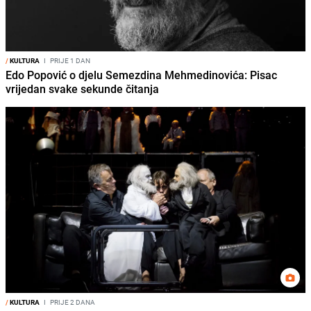
/
KULTURA
I
PRIJE 1 DAN
Edo Popović o djelu Semezdina Mehmedinovića: Pisac
vrijedan svake sekunde čitanja
/
KULTURA
I
PRIJE 2 DANA