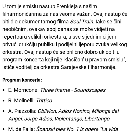
U tom je smislu nastup Frenkieja s našim
filharmoničarima za nas veoma važan. Ovaj nastup će
biti dio dokumentarnog filma
Soul Train
. Iako se čini
neobičnim, ovakav spoj danas se može vidjeti na
repertoaru velikih orkestara, a sve s jednim ciljem
privući drukčiju publiku i podijeliti ljepotu zvuka velikog
orkestra. Ovaj nastup će se prilično dobro uklopiti u
program koncerta koji nije 'klasičan' u pravom smislu",
ističe voditeljica orkestra Sarajevske filharmonije.
Program koncerta:
E. Morricone:
Three theme - Soundscapes
R. Molinelli:
Trittico
A. Piazzolla:
Oblivion, Adios Nonino, Milonga del
Angel, Jorge Adios; Violentango, Libertango
M. de Falla:
Španski ples No. 1 iz opere "La vida