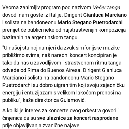
Veoma zanimljiv program pod nazivom
Večer tanga
dovodi nam goste iz Italije. Dirigent
Gianluca Marciano
i solista na bandoneonu
Mario Stegano Puetrodarchi
prenijet će publici neke od najstrastvenijih kompozicija
baziranih na argentinskom tangu.
"U našoj stalnoj namjeri da zvuk simfonijske muzike
približimo svima, naš naredni koncert koncipiran je
tako da nas u zavodljivom i strastvenom ritmu tanga
odvede od Rima do Buenos Airesa. Dirigent Gianluca
Marciano i solista na bandoneonu Mario Stegano
Puetrodarchi su dobro uigran tim koji svoju zajedničku
energiju i entuzijazam s velikom lakoćom prenosi na
publiku", kaže direktorica Gulamović.
A koliki je interes za koncerte ovog orkestra govori i
činjenica da su
sve ulaznice za koncert rasprodane
prije objavljivanja zvanične najave.