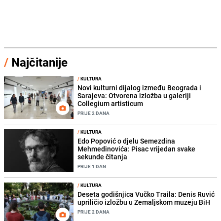
/
Najčitanije
/
KULTURA
Novi kulturni dijalog između Beograda i
Sarajeva: Otvorena izložba u galeriji
Collegium artisticum
PRIJE 2 DANA
/
KULTURA
Edo Popović o djelu Semezdina
Mehmedinovića: Pisac vrijedan svake
sekunde čitanja
PRIJE 1 DAN
/
KULTURA
Deseta godišnjica Vučko Traila: Denis Ruvić
upriličio izložbu u Zemaljskom muzeju BiH
PRIJE 2 DANA