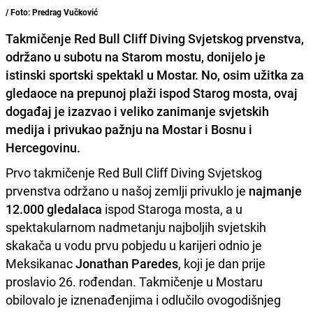
/ Foto: Predrag Vučković
Takmičenje
Red Bull Cliff Diving Svjetskog prvenstva,
održano u subotu na Starom mostu, donijelo je
istinski sportski spektakl u Mostar
. No, osim užitka za
gledaoce na prepunoj plaži ispod Starog mosta, ovaj
događaj je izazvao i veliko zanimanje svjetskih
medija i privukao pažnju na Mostar i Bosnu i
Hercegovinu.
Prvo takmičenje Red Bull Cliff Diving Svjetskog
prvenstva održano u našoj zemlji privuklo je
najmanje
12.000 gledalaca
ispod Staroga mosta, a u
spektakularnom nadmetanju najboljih svjetskih
skakača u vodu prvu pobjedu u karijeri odnio je
Meksikanac
Jonathan Paredes
, koji je dan prije
proslavio 26. rođendan. Takmičenje u Mostaru
obilovalo je iznenađenjima i odlučilo ovogodišnjeg