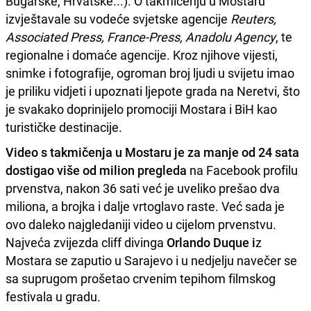
Bugarske, Hrvatske...). O takmičenju u Mostaru
izvještavale su vodeće svjetske agencije
Reuters,
Associated Press, France-Press, Anadolu Agency
, te
regionalne i domaće agencije. Kroz njihove vijesti,
snimke i fotografije, ogroman broj ljudi u svijetu imao
je priliku vidjeti i upoznati ljepote grada na Neretvi, što
je svakako doprinijelo promociji Mostara i BiH kao
turističke destinacije.
Video s takmičenja u Mostaru je za manje od 24 sata
dostigao više od milion pregleda
na Facebook profilu
prvenstva, nakon 36 sati već je uveliko prešao dva
miliona, a brojka i dalje vrtoglavo raste. Već sada je
ovo daleko najgledaniji video u cijelom prvenstvu.
Najveća zvijezda cliff divinga
Orlando Duque i
z
Mostara se zaputio u Sarajevo i u nedjelju navečer se
sa suprugom prošetao crvenim tepihom filmskog
festivala u gradu.