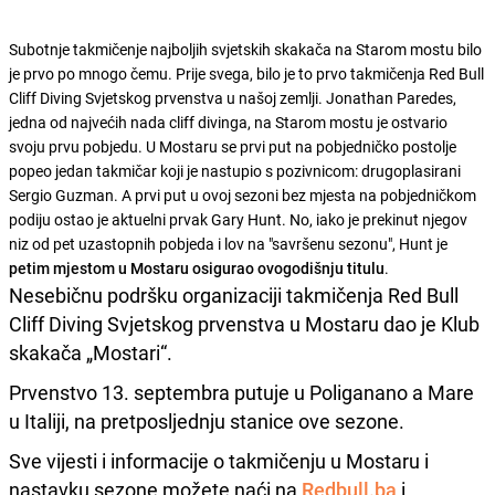
Subotnje takmičenje najboljih svjetskih skakača na Starom mostu bilo
je prvo po mnogo čemu. Prije svega, bilo je to prvo takmičenja Red Bull
Cliff Diving Svjetskog prvenstva u našoj zemlji. Jonathan Paredes,
jedna od najvećih nada cliff divinga, na Starom mostu je ostvario
svoju prvu pobjedu. U Mostaru se prvi put na pobjedničko postolje
popeo jedan takmičar koji je nastupio s pozivnicom: drugoplasirani
Sergio Guzman. A prvi put u ovoj sezoni bez mjesta na pobjedničkom
podiju ostao je aktuelni prvak Gary Hunt. No, iako je prekinut njegov
niz od pet uzastopnih pobjeda i lov na "savršenu sezonu", Hunt je
petim mjestom u Mostaru osigurao ovogodišnju titulu
.
Nesebičnu podršku organizaciji takmičenja Red Bull
Cliff Diving Svjetskog prvenstva u Mostaru dao je Klub
skakača „Mostari“.
Prvenstvo 13. septembra putuje u Poliganano a Mare
u Italiji, na pretposljednju stanice ove sezone.
Sve vijesti i informacije o takmičenju u Mostaru i
nastavku sezone možete naći na
Redbull.ba
i