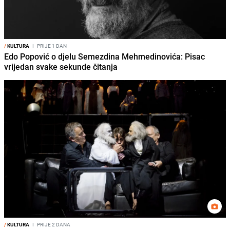
/
KULTURA
I
PRIJE 1 DAN
Edo Popović o djelu Semezdina Mehmedinovića: Pisac
vrijedan svake sekunde čitanja
/
KULTURA
I
PRIJE 2 DANA