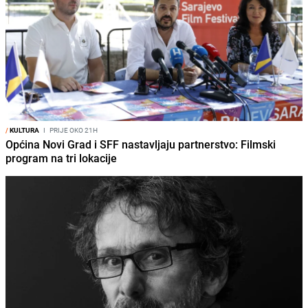
/
KULTURA
I
PRIJE OKO 21H
Općina Novi Grad i SFF nastavljaju partnerstvo: Filmski
program na tri lokacije