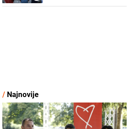
/
Najnovije