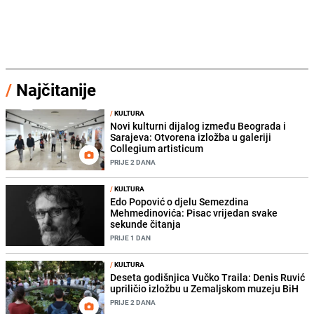
/
Najčitanije
/
KULTURA
Novi kulturni dijalog između Beograda i
Sarajeva: Otvorena izložba u galeriji
Collegium artisticum
PRIJE 2 DANA
/
KULTURA
Edo Popović o djelu Semezdina
Mehmedinovića: Pisac vrijedan svake
sekunde čitanja
PRIJE 1 DAN
/
KULTURA
Deseta godišnjica Vučko Traila: Denis Ruvić
upriličio izložbu u Zemaljskom muzeju BiH
PRIJE 2 DANA