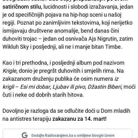
satiričnom stilu,
lucidnosti i slobodi izražavanja, jedan
je od specifičnijih pojava na hip-hop sceni u našoj
regiji. Poznat po zanimljivim tekstovima, koji nerijetko
ismijavaju društvene anomalije, bend danas čini
duhoviti trojac – jedan od osnivača Ajs Nigrutin, zatim
Wikluh Sky i posljednji, ali ne i manje bitan Timbe.
Kao i tri prethodna, i posljednji album pod nazivom
Krigle
, donio je pregršt duhovitih i smjelih rima. Na
zakazanom druženju publika će osim numera
iz
krigli
–
Esi mi dobar
,
Ljubav ili pivo
,
Džastin Biberi
, moći
čuti i neke od dobrih starih hitova.
Dovoljno je razloga da se odlučite doći u Dom mladih
na antistres terapiju
zakazanu za 14. mart!
Dodajte Radiosarajevo.ba u omiljene Google izvore