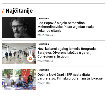
/
Najčitanije
/
KULTURA
Edo Popović o djelu Semezdina
Mehmedinovića: Pisac vrijedan svake
sekunde čitanja
PRIJE 2 DANA
/
KULTURA
Novi kulturni dijalog između Beograda i
Sarajeva: Otvorena izložba u galeriji
Collegium artisticum
PRIJE 2 DANA
/
KULTURA
Općina Novi Grad i SFF nastavljaju
partnerstvo: Filmski program na tri lokacije
PRIJE 1 DAN