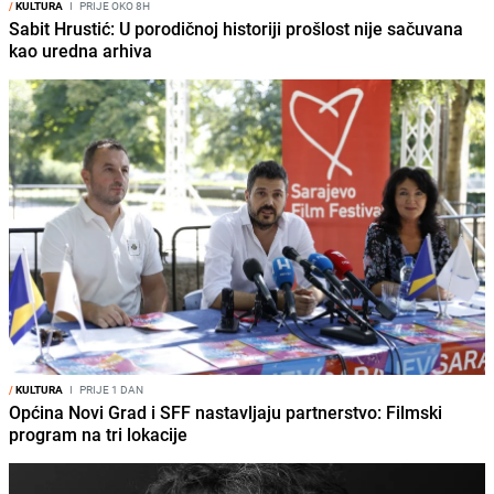
/
KULTURA
I
PRIJE OKO 8H
Sabit Hrustić: U porodičnoj historiji prošlost nije sačuvana
kao uredna arhiva
/
KULTURA
I
PRIJE 1 DAN
Općina Novi Grad i SFF nastavljaju partnerstvo: Filmski
program na tri lokacije