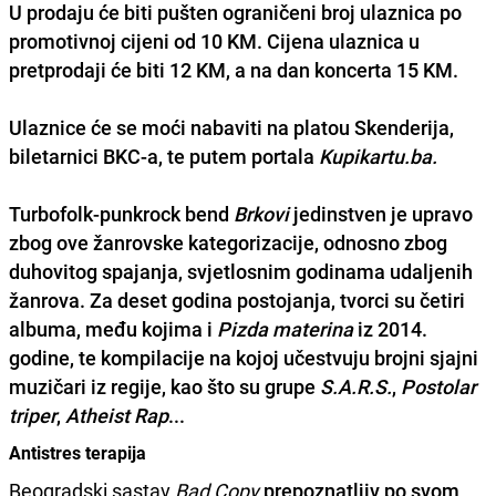
U prodaju će biti pušten ograničeni broj ulaznica po
promotivnoj cijeni od 10 KM. Cijena ulaznica u
pretprodaji će biti 12 KM, a na dan koncerta 15 KM.
Ulaznice će se moći nabaviti na platou Skenderija,
biletarnici BKC-a, te putem portala
Kupikartu.ba.
Turbofolk-punkrock bend
Brkovi
jedinstven je upravo
zbog ove žanrovske kategorizacije, odnosno zbog
duhovitog spajanja, svjetlosnim godinama udaljenih
žanrova. Za deset godina postojanja, tvorci su četiri
albuma, među kojima i
Pizda materina
iz 2014.
godine, te kompilacije na kojoj učestvuju brojni sjajni
muzičari iz regije, kao što su grupe
S.A.R.S.
,
Postolar
triper
,
Atheist Rap
...
Antistres terapija
Beogradski sastav
Bad Copy
prepoznatljiv po svom