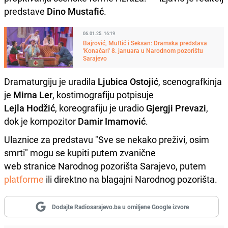
predstave
Dino Mustafić
.
06.01.25. 16:19
Bajrović, Muftić i Seksan: Dramska predstava
'Konačari' 8. januara u Narodnom pozorištu
Sarajevo
Dramaturgiju je uradila
Ljubica Ostojić
, scenografkinja
je
Mirna Ler
, kostimografiju potpisuje
Lejla Hodžić
, koreografiju je uradio
Gjergji Prevazi
,
dok je kompozitor
Damir Imamović
.
Ulaznice za predstavu "Sve se nekako preživi, osim
smrti" mogu se kupiti putem zvanične
web stranice Narodnog pozorišta Sarajevo, putem
platforme
ili direktno na blagajni Narodnog pozorišta.
Dodajte Radiosarajevo.ba u omiljene Google izvore