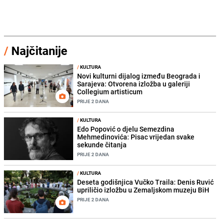
/
Najčitanije
/
KULTURA
Novi kulturni dijalog između Beograda i
Sarajeva: Otvorena izložba u galeriji
Collegium artisticum
PRIJE 2 DANA
/
KULTURA
Edo Popović o djelu Semezdina
Mehmedinovića: Pisac vrijedan svake
sekunde čitanja
PRIJE 2 DANA
/
KULTURA
Deseta godišnjica Vučko Traila: Denis Ruvić
upriličio izložbu u Zemaljskom muzeju BiH
PRIJE 2 DANA