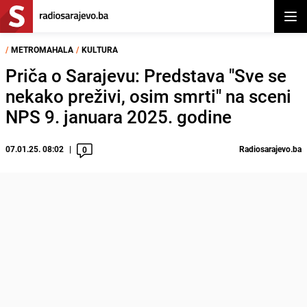
Otvor
/
METROMAHALA
/
KULTURA
Priča o Sarajevu: Predstava "Sve se
nekako preživi, osim smrti" na sceni
NPS 9. januara 2025. godine
07.01.25. 08:02
Radiosarajevo.ba
0