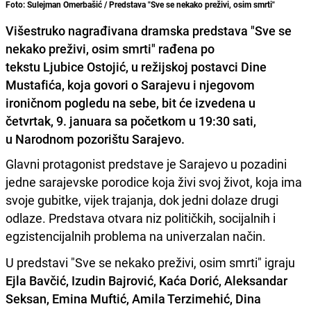
Foto: Sulejman Omerbašić / Predstava "Sve se nekako preživi, osim smrti"
Višestruko nagrađivana dramska predstava "Sve se
nekako preživi, osim smrti" rađena po
tekstu Ljubice Ostojić, u režijskoj postavci Dine
Mustafića, koja govori o Sarajevu i njegovom
ironičnom pogledu na sebe, bit će izvedena u
četvrtak, 9. januara sa početkom u 19:30 sati,
u Narodnom pozorištu Sarajevo.
Glavni protagonist predstave je Sarajevo u pozadini
jedne sarajevske porodice koja živi svoj život, koja ima
svoje gubitke, vijek trajanja, dok jedni dolaze drugi
odlaze. Predstava otvara niz političkih, socijalnih i
egzistencijalnih problema na univerzalan način.
U predstavi "Sve se nekako preživi, osim smrti" igraju
Ejla Bavčić, Izudin Bajrović, Kaća Dorić, Aleksandar
Seksan, Emina Muftić, Amila Terzimehić, Dina