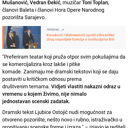
Mušanović, Vedran Đekić
, muzičar
Toni Toplan
,
članovi Baleta i članovi Hora Opere Narodnog
pozorišta Sarajevo.
TRENDING
Konaković i Mehmedović uputili oštre kritike
zbog raspodjele funkcija u institucijama BiH
"Preferiram teatar koji pruža otpor svim pokušajima da
se komercijalizira kroz lakše i pitke
komade. Zanimaju me dramski tekstovi koji se daju
postaviti u kritičkom odnosu prema
društvenim temama.
Vidjeti vlastiti nakazni odraz u
vremenu u kojem živimo, nije nimalo
jednostavan scenski zadatak.
Dramski tekst Ljubice Ostojić nudi mogućnost za
otvoreno pozorište, nešto novo i rubno, istraživačko u
propitivanju scenske forme i izraza." – izjavio je reditelj