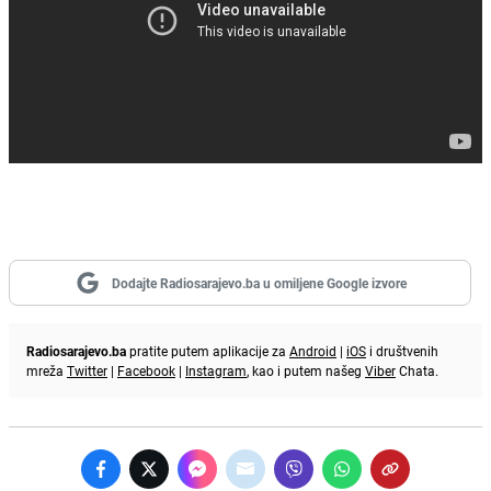
Dodajte Radiosarajevo.ba u omiljene Google izvore
Radiosarajevo.ba
pratite putem aplikacije za
Android
|
iOS
i društvenih
mreža
Twitter
|
Facebook
|
Instagram
, kao i putem našeg
Viber
Chata.