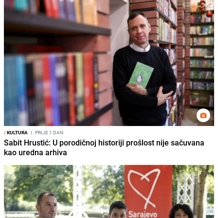
/
KULTURA
I
PRIJE 1 DAN
Sabit Hrustić: U porodičnoj historiji prošlost nije sačuvana
kao uredna arhiva