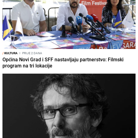
/
KULTURA
I
PRIJE 2 DANA
Općina Novi Grad i SFF nastavljaju partnerstvo: Filmski
program na tri lokacije