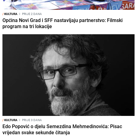
/
KULTURA
I
PRIJE 2 DANA
Općina Novi Grad i SFF nastavljaju partnerstvo: Filmski
program na tri lokacije
/
KULTURA
I
PRIJE 3 DANA
Edo Popović o djelu Semezdina Mehmedinovića: Pisac
vrijedan svake sekunde čitanja