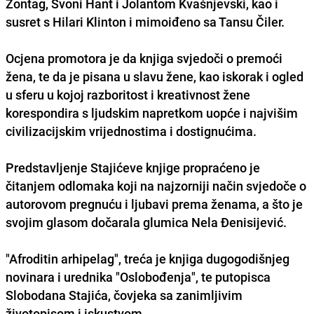
Zontag, Svoni Hant i Jolantom Kvašnjevski, kao i
susret s Hilari Klinton i mimoiđeno sa Tansu Čiler.
Ocjena promotora je da knjiga svjedoči o premoći
žena, te da je pisana u slavu žene, kao iskorak i ogled
u sferu u kojoj razboritost i kreativnost žene
korespondira s ljudskim napretkom uopće i najvišim
civilizacijskim vrijednostima i dostignućima.
Predstavljenje Stajićeve knjige propraćeno je
čitanjem odlomaka koji na najzorniji način svjedoče o
autorovom pregnuću i ljubavi prema ženama, a što je
svojim glasom dočarala glumica Nela Đenisijević.
"Afroditin arhipelag", treća je knjiga dugogodišnjeg
novinara i urednika "Oslobođenja", te putopisca
Slobodana Stajića, čovjeka sa zanimljivim
životopisom i iskustvom.