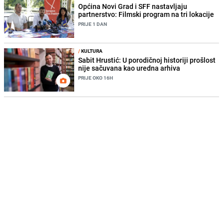
Općina Novi Grad i SFF nastavljaju
partnerstvo: Filmski program na tri lokacije
PRIJE 1 DAN
/
KULTURA
Sabit Hrustić: U porodičnoj historiji prošlost
nije sačuvana kao uredna arhiva
PRIJE OKO 16H