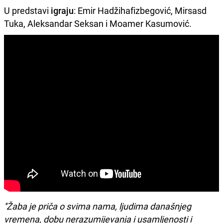
U predstavi
igraju
: Emir Hadžihafizbegović, Mirsasd
Tuka, Aleksandar Seksan i Moamer Kasumović.
''Žaba je priča o svima nama, ljudima današnjeg
vremena, dobu nerazumijevanja i usamljenosti i