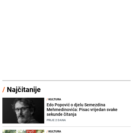
/
Najčitanije
/
KULTURA
Edo Popović o djelu Semezdina
Mehmedinovića: Pisac vrijedan svake
sekunde čitanja
PRIJE 2 DANA
/
KULTURA