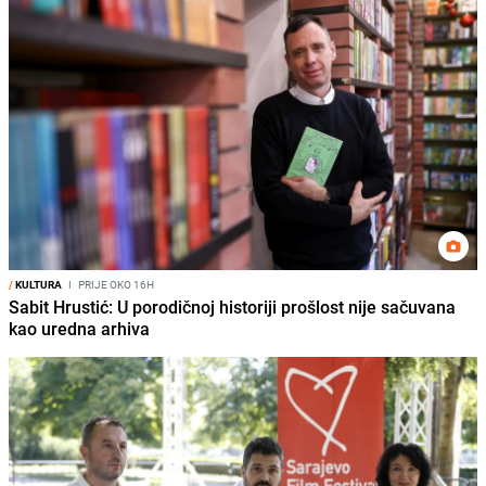
/
KULTURA
I
PRIJE OKO 16H
Sabit Hrustić: U porodičnoj historiji prošlost nije sačuvana
kao uredna arhiva