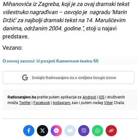
Mihanovića iz Zagreba, koji je za ovaj dramski tekst
višestruko nagrađivan – osvojio je nagradu 'Marin
Držić' za najbolji dramski tekst na 14. Marulićevim
danima, održanim 2004. godine.''
, stoji u najavi
predstave.
Vezano:
O novoj sezoni: U posjeti Kamernom teatru 55
Dodajte Radiosarajevo.ba u omiljene Google izvore
Radiosarajevo.ba
pratite putem aplikacije za
Android
|
iOS
i društvenih
mreža
Twitter
|
Facebook
|
Instagram
, kao i putem našeg
Viber
Chata.