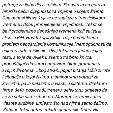
potrage za ljubavlju i smislom. Predstava na gotovo
hirurški način dijagnosticira vrijeme u kojem živimo.
Ona donosi likove koji se ne snalaze u tranzicijskom
vremenu i dobu promijenjenih vrijednosti. Tekst se
bavi problemima današnjeg vremena koji su isti ili
slični u BiH, Hrvatskoj ili Srbiji. To je prvenstveno
problem nepostojanja komunikacije i nemogućnosti da
čujemo tuđe mišljenje. Ovaj tekst ima jednu sjajnu
tezu, a to je da uvijek u svemu tražimo krivca,
propuštajući da sami napravimo bitne promene u
svojim životima. Zbog stvari, poput pitanja loših života
i situacije u kojoj živimo, u stalnoj smo potrazi za
krivcima, pa ih nalazimo u vlasti, u sistemu, direktoru
firme, šefu, poslovođi, treneru, selektoru, umjesto da
se za sebe sami izborimo. Moramo se umiješati u
vlastite sudbine, umjesto što nad njima samo žalimo.
'Žaba' je tekst autora mlađe generacije Dubravka