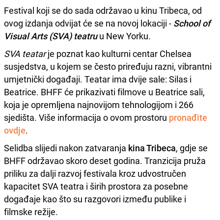
Festival koji se do sada održavao u kinu Tribeca, od
ovog izdanja odvijat će se na novoj lokaciji -
School of
Visual Arts (SVA) teatru
u New Yorku.
SVA teatar
je poznat kao kulturni centar Chelsea
susjedstva, u kojem se često priređuju razni, vibrantni
umjetnički događaji. Teatar ima dvije sale: Silas i
Beatrice. BHFF će prikazivati filmove u Beatrice sali,
koja je opremljena najnovijom tehnologijom i 266
sjedišta. Više informacija o ovom prostoru
pronađite
ovdje
.
Selidba slijedi nakon zatvaranja
kina Tribeca
, gdje se
BHFF održavao skoro deset godina. Tranzicija pruža
priliku za dalji razvoj festivala kroz udvostručen
kapacitet SVA teatra i širih prostora za posebne
događaje kao što su razgovori između publike i
filmske režije.