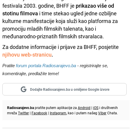
festivala 2003. godine, BHFF je
prikazao više od
stotinu filmova
i time stekao ugled jedne ozbiljne
kulturne manifestacije koja služi kao platforma za
promociju mladih filmskih talenata, kao i
međunarodno-priznatih filmskih stvaralaca.
Za dodatne informacije i prijave za BHFF, posjetite
njihovu web-stranicu
.
Pratite
forum portala Radiosarajevo.ba
- registrirajte se,
komentirajte, predlažite teme!
Dodajte Radiosarajevo.ba u omiljene Google izvore
Radiosarajevo.ba
pratite putem aplikacije za
Android
|
iOS
i društvenih
mreža
Twitter
|
Facebook
|
Instagram
, kao i putem našeg
Viber
Chata.