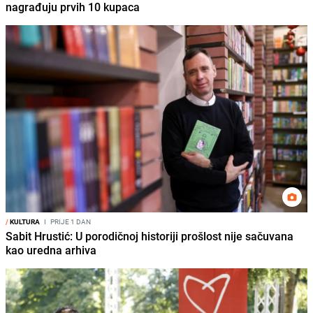
nagrađuju prvih 10 kupaca
/
KULTURA
I
PRIJE 1 DAN
Sabit Hrustić: U porodičnoj historiji prošlost nije sačuvana
kao uredna arhiva