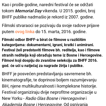
Kao i prošle godine, naredni festival će se održati
tokom
Memorial Day
vikenda. U 2015. godini, broj
BHFF publike nadmašio je rekord iz 2007. godine.
Filmski stvaraoci se pozivaju da svoje radove prijave
putem
ovog linka
do 15. marta, 2016. godine.
Filmski odbor BHFF-a birat će filmove u različitim
kategorijama: dokumentarni, igrani, kratki i animirani.
Festival želi predstaviti filmove bh. reditelja, kao i filmove
stranih reditelja koji obrađuju teme iz Bosne i Hercegovine.
Filmovi koji dospiju do zvanične selekciju za BHFF 2016.
god. će ući u natječaj za nagrade žirija i publike.
BHFF je posvećen predstavljanju savremene bh.
kinematografije, te doprinosi boljem razumijevanju
BiH, njene multikulturalnosti i kompleksne historije.
Festival organiziraju dvije neprofitne organizacije u
New Yorku -
Radio Glas Bosne i Hercegovine
i
Akademija Bosne i Hercegovine
. Od osnivanja