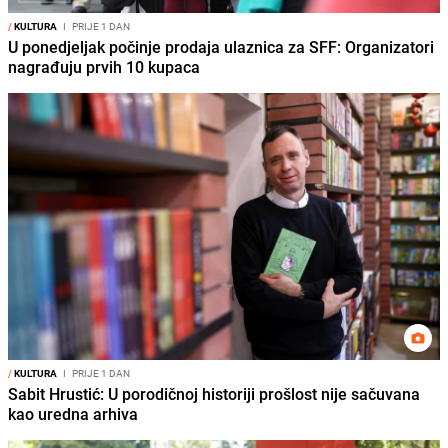
/
KULTURA
I
PRIJE 1 DAN
U ponedjeljak počinje prodaja ulaznica za SFF: Organizatori
nagrađuju prvih 10 kupaca
/
KULTURA
I
PRIJE 1 DAN
Sabit Hrustić: U porodičnoj historiji prošlost nije sačuvana
kao uredna arhiva