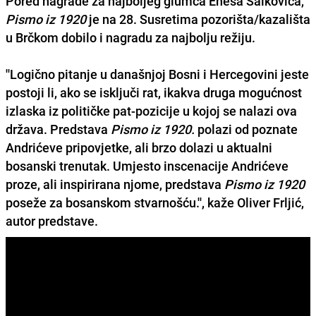
Pored
nagrade za najboljeg glumca
Enesa Salkovića,
Pismo iz 1920
je na
28. Susretima pozorišta/kazališta
u Brčkom
dobilo i
nagradu za najbolju režiju
.
''Logično pitanje u današnjoj Bosni i Hercegovini jeste
postoji li, ako se isključi rat, ikakva druga mogućnost
izlaska iz političke pat-pozicije u kojoj se nalazi ova
država. Predstava
Pismo iz 1920.
polazi od poznate
Andrićeve
pripovjetke, ali brzo dolazi u aktualni
bosanski trenutak. Umjesto inscenacije Andrićeve
proze, ali inspirirana njome, predstava
Pismo iz 1920
poseže za bosanskom stvarnošću.'', kaže Oliver Frljić,
autor predstave.