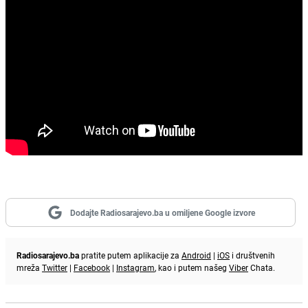
Dodajte Radiosarajevo.ba u omiljene Google izvore
Radiosarajevo.ba
pratite putem aplikacije za
Android
|
iOS
i društvenih
mreža
Twitter
|
Facebook
|
Instagram
, kao i putem našeg
Viber
Chata.