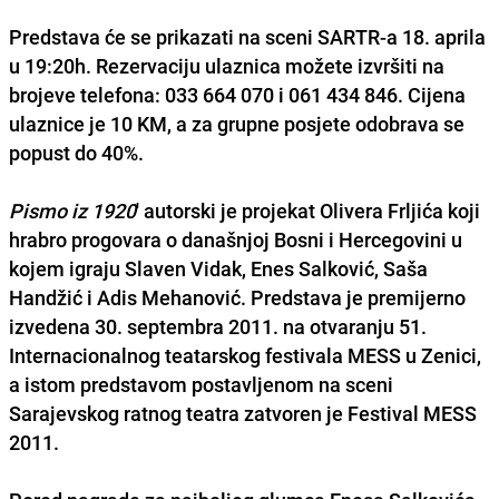
Predstava će se prikazati na sceni SARTR-a
18. aprila
u 19:20h
. Rezervaciju ulaznica možete izvršiti na
brojeve telefona:
033 664 070 i 061 434 846
. Cijena
ulaznice je
10 KM
, a za grupne posjete odobrava se
popust
do 40%
.
Pismo iz 1920
' autorski je projekat Olivera Frljića koji
hrabro progovara o današnjoj
Bosni i Hercegovini
u
kojem igraju
Slaven Vidak
,
Enes Salković
,
Saša
Handžić
i
Adis Mehanović
. Predstava je premijerno
izvedena
30. septembra 2011.
na otvaranju 51.
Internacionalnog teatarskog festivala MESS u Zenici,
a istom predstavom postavljenom na sceni
Sarajevskog ratnog teatra zatvoren je Festival MESS
2011.