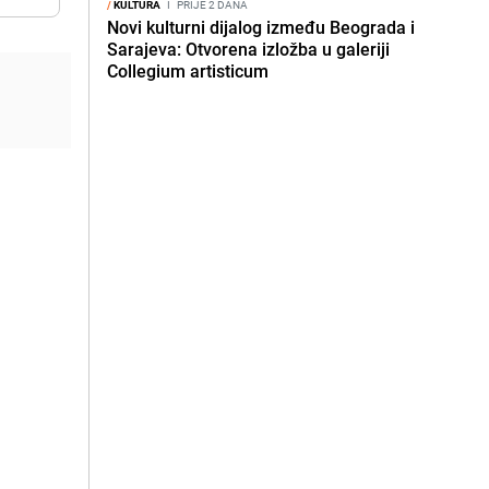
/
KULTURA
I
PRIJE 2 DANA
Novi kulturni dijalog između Beograda i
Sarajeva: Otvorena izložba u galeriji
Collegium artisticum