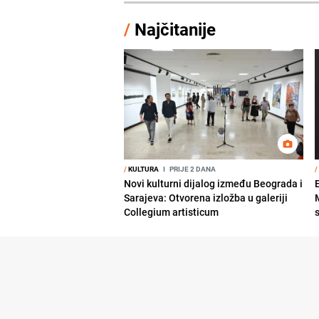
/
Najčitanije
/
KULTURA
I
PRIJE 2 DANA
/
Novi kulturni dijalog između Beograda i
Sarajeva: Otvorena izložba u galeriji
Collegium artisticum