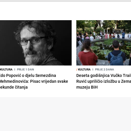
KULTURA
I
PRIJE 1 DAN
/
KULTURA
I
PRIJE 2 DANA
Edo Popović o djelu Semezdina
Deseta godišnjica Vučko Trai
Mehmedinovića: Pisac vrijedan svake
Ruvić upriličio izložbu u Zem
sekunde čitanja
muzeju BiH