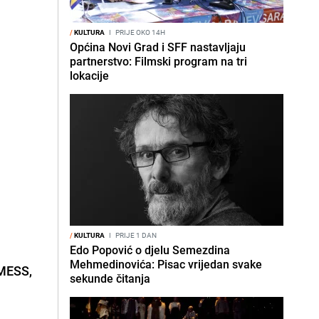
/
KULTURA
I
PRIJE OKO 14H
Općina Novi Grad i SFF nastavljaju
partnerstvo: Filmski program na tri
lokacije
/
KULTURA
I
PRIJE 1 DAN
.
Edo Popović o djelu Semezdina
Mehmedinovića: Pisac vrijedan svake
MESS
,
sekunde čitanja