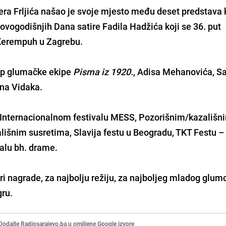
era Frljića
našao je svoje mjesto među deset predstava k
r ovogodišnjih
Dana satire Fadila Hadžića
koji se 36. put
 Kerempuh u Zagrebu.
tup glumačke ekipe
Pisma iz 1920.
,
Adisa Mehanovića, S
ena Vidaka
.
 Internacionalnom festivalu MESS,
Pozorišnim/kazališn
ališnim susretima
,
Slavija festu u Beogradu
,
TKT Festu –
valu bh. drame.
tri nagrade, za najbolju režiju, za najboljeg mladog glumc
gru.
Dodajte Radiosarajevo.ba u omiljene Google izvore