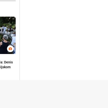
la: Denis
aljskom