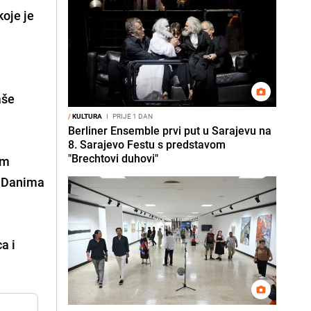
oje je
aše
/
KULTURA
I
PRIJE 1 DAN
Berliner Ensemble prvi put u Sarajevu na
8. Sarajevo Festu s predstavom
"Brechtovi duhovi"
im
 Danima
a i