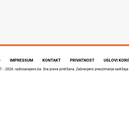
G
IMPRESSUM
KONTAKT
PRIVATNOST
USLOVI KOR
7. - 2026.
radiosarajevo.ba
. Sva prava pridržana. Zabranjeno preuzimanje sadržaja