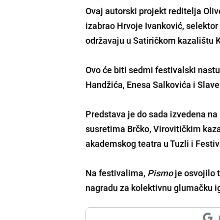
Ovaj autorski projekt reditelja
Oliv
izabrao
Hrvoje Ivanković
, selekto
održavaju u Satiričkom kazalištu
Ovo će biti sedmi festivalski nas
Handžića, Enesa Salkovića i Slav
Predstava je do sada izvedena na
susretima Brčko
,
Virovitičkim kaz
akademskog teatra u Tuzli i Festi
Na festivalima,
Pismo
je osvojilo 
nagradu za kolektivnu glumačku i