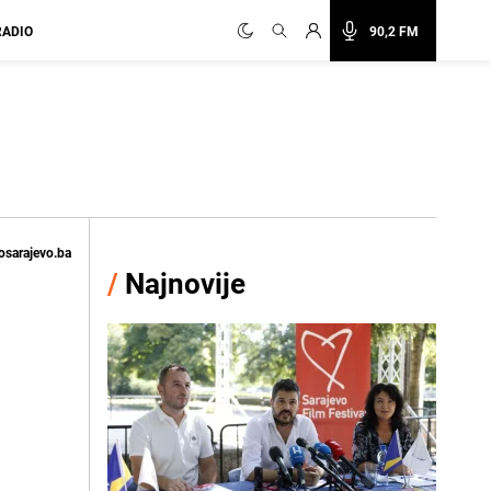
RADIO
90,2 FM
osarajevo.ba
/
Najnovije