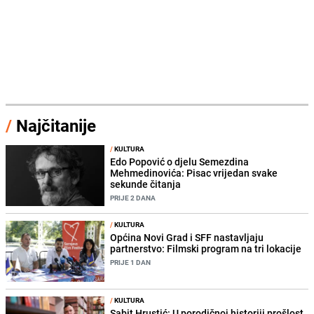
/
Najčitanije
/
KULTURA
Edo Popović o djelu Semezdina
Mehmedinovića: Pisac vrijedan svake
sekunde čitanja
PRIJE 2 DANA
/
KULTURA
Općina Novi Grad i SFF nastavljaju
partnerstvo: Filmski program na tri lokacije
PRIJE 1 DAN
/
KULTURA
Sabit Hrustić: U porodičnoj historiji prošlost