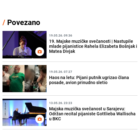
/
Povezano
19.05.26. 09:36
19. Majske muzičke svečanosti | Nastupile
mlade pijanistice Rahela Elizabeta Bošnjak i
Matea Divjak
19.05.26. 07:27
Haos na letu: Pijani putnik ugrizao člana
posade, avion prinudno sletio
13.05.26. 23:23
Majska muzička svečanost u Sarajevu:
Održan recital pijaniste Gottlieba Wallischa
u BKC