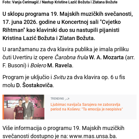
Foto: Vanja Čerimagić / Nastup Kristine Lazić Božuta i Zlatana Božute
U sklopu programa 19. Majskih muzičkih svečanosti,
17. juna 2026. godine u Koncertnoj sali "Cvjetko
Rihtman" kao klavirski duo su nastupili pijanisti
Kristina Lazić Božuta i Zlatan Božuta.
U aranžamanu za dva klavira publika je imala priliku
čuti Uvertiru iz opere
Čarobna frula
W. A. Mozarta
(arr.
F. Busoni) i
Bolero
M. Ravela
.
Program je uključio i
Svitu
za dva klavira op. 6 u fis
molu
D. Šostakoviča
.
TRENDING
Ljubimac navijača Sarajeva ne zaboravlja
period na Koševu: "Ta emocija je neopisiva"
Više informacija o programu 19. Majskih muzičkih
svečanosti dostupno je na: www.mas.unsa.ba.