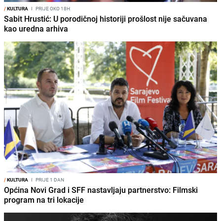
/
KULTURA
I
PRIJE OKO 18H
Sabit Hrustić: U porodičnoj historiji prošlost nije sačuvana
kao uredna arhiva
/
KULTURA
I
PRIJE 1 DAN
Općina Novi Grad i SFF nastavljaju partnerstvo: Filmski
program na tri lokacije