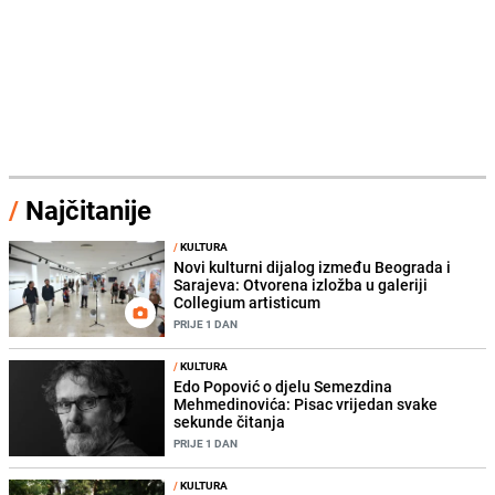
/
Najčitanije
/
KULTURA
Novi kulturni dijalog između Beograda i
Sarajeva: Otvorena izložba u galeriji
Collegium artisticum
PRIJE 1 DAN
/
KULTURA
Edo Popović o djelu Semezdina
Mehmedinovića: Pisac vrijedan svake
sekunde čitanja
PRIJE 1 DAN
/
KULTURA