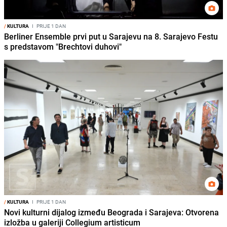
/
KULTURA
I
PRIJE 1 DAN
Berliner Ensemble prvi put u Sarajevu na 8. Sarajevo Festu
s predstavom "Brechtovi duhovi"
/
KULTURA
I
PRIJE 1 DAN
Novi kulturni dijalog između Beograda i Sarajeva: Otvorena
izložba u galeriji Collegium artisticum