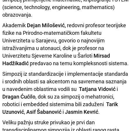
(science, technology, engineering, mathematics)
obrazovanja.
Akademik
Dejan Milošević,
redovni profesor teorijske
fizike na Prirodno-matematičkom fakultetu
Univerziteta u Sarajevu, govorio o najnovijim
istraživanjima u atonauci, dok je profesor na
Univerzitetu Sjeverne Karoline u Šarloti
Mirsad
Hadžikadić
predavao na temu kompleksnosti sistema.
Simpozij iz standardizacije i implementacije standarda
i srodnih oblasti sa akcentom na savremena saznanja
u navedenim oblastima vodili su
Tatjana Vidović
i
Dragan Ćućilo
, dok su za simpozij o mehatronici,
robotici i embedded sistemima bili zaduženi
Tarik
Uzunović
,
Asif Šabanović
i
Jasmin Kevrić
.
Veliku pažnju struke privukao je prvi dan
transdisciplinarnog simpozija iz oblasti ranog rasta,