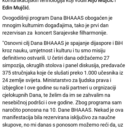
komunikacijskih tehnologija koji vodili
Aljo Mujčić
i
Edin Mujčić
.
Ovogodišnji program Dana BHAAAS obogaćen je
mnogim kulturnim događajima, tako je prvi dan
rezervisan za koncert Sarajevske filharmonije.
"Osnovni cilj Dana BHAAAS je spajanje dijaspore i BiH
kroz nauku, umjetnost i kulturu i tu smo misiju
definitivno ostvarili. U četiri dana održaćemo 27
simpozija, okruglih stolova i panel diskusija, predavaće
375 stručnjaka koje će slušati preko 1.000 učesnika iz
24 zemlje svijeta. Ministarstvo za ljudska prava i
izbjeglice I ove godine su naši partneri u orgnizaciji
cjelokupnih Dana, te želim da im se zahvalim na
nesebičnoj podršci i ove godine. Zbog programa sam
naročito ponosna na 10. Dane BHAAAS. Nekad je ova
manifestacija bila rezervirana isključivo za naučne
skupove, no mi danas s ponosom možemo reći da, uz