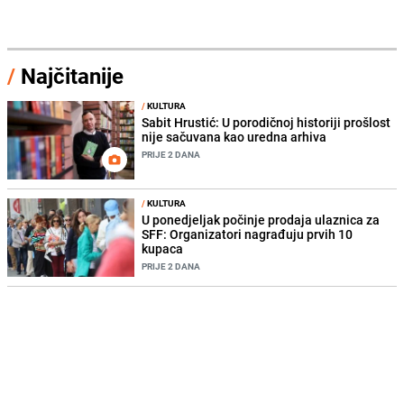
/
Najčitanije
/
KULTURA
Sabit Hrustić: U porodičnoj historiji prošlost
nije sačuvana kao uredna arhiva
PRIJE 2 DANA
/
KULTURA
U ponedjeljak počinje prodaja ulaznica za
SFF: Organizatori nagrađuju prvih 10
kupaca
PRIJE 2 DANA