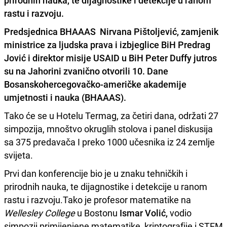
prirodnih nauka, te dijagnostike i detekcije u ranom
rastu i razvoju.
Predsjednica BHAAAS
Nirvana Pištoljević
, zamjenik
ministrice za ljudska prava i izbjeglice BiH
Predrag
Jović
i direktor misije USAID u BiH
Peter Duffy
jutros
su na Jahorini zvanično otvorili 10. Dane
Bosanskohercegovačko-američke akademije
umjetnosti i nauka (BHAAAS).
Tako će se u Hotelu Termag, za četiri dana, održati 27
simpozija, mnoštvo okruglih stolova i panel diskusija
sa 375 predavača I preko 1000 učesnika iz 24 zemlje
svijeta.
Prvi dan konferencije bio je u znaku tehničkih i
prirodnih nauka, te dijagnostike i detekcije u ranom
rastu i razvoju.Tako je profesor matematike na
Wellesley College
u Bostonu
Ismar Volić,
vodio
simpozij primijenjene matematike, kriptografije i STEM