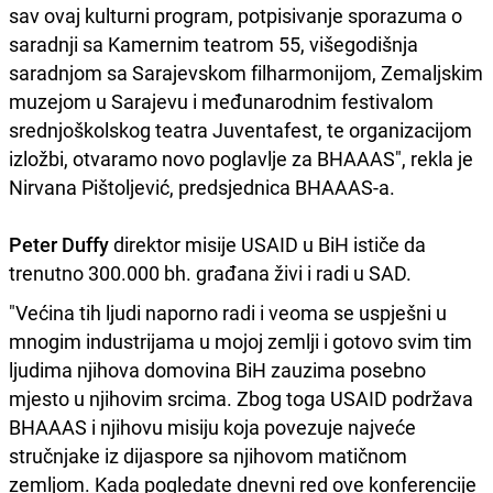
sav ovaj kulturni program, potpisivanje sporazuma o
saradnji sa Kamernim teatrom 55, višegodišnja
saradnjom sa Sarajevskom filharmonijom, Zemaljskim
muzejom u Sarajevu i međunarodnim festivalom
srednjoškolskog teatra Juventafest, te organizacijom
izložbi, otvaramo novo poglavlje za BHAAAS", rekla je
Nirvana Pištoljević, predsjednica BHAAAS-a.
Peter Duffy
direktor misije USAID u BiH ističe da
trenutno 300.000 bh. građana živi i radi u SAD.
"Većina tih ljudi naporno radi i veoma se uspješni u
mnogim industrijama u mojoj zemlji i gotovo svim tim
ljudima njihova domovina BiH zauzima posebno
mjesto u njihovim srcima. Zbog toga USAID podržava
BHAAAS i njihovu misiju koja povezuje najveće
stručnjake iz dijaspore sa njihovom matičnom
zemljom. Kada pogledate dnevni red ove konferencije