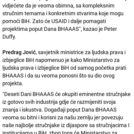
vidjećete da je veoma obimna, sa kompleksnim
stručnim temama i konkretnim stvarima koje mogu
pomoći BiH. Zato će USAID i dalje pomagati
projektima poput Dana BHAAAS", kazao je Peter
Duffy.
Predrag Jović
, savjetnik ministrice za ljudska prava i
izbjeglice BiH napomenuo je kako Ministarstvo za
ljudska prava i izbjeglice BiH od samog početka prati
BHAAAS i da su veoma ponosni što su dio ovog
projekta.
"Deseti Dani BHAAAS će okupiti eminentne stručnjake
iz gotovo svih industrija gdje će razmijeniti svoja
znanja i iskustva. Događaji poput Dana BHAAAS
veoma su bitni i korisni za našu zemlju jer povezuju
naše najbolje stručnjake iz dijaspore sa stručnjacima I
institucijama u BiH, zbog toga će Ministarstvo za