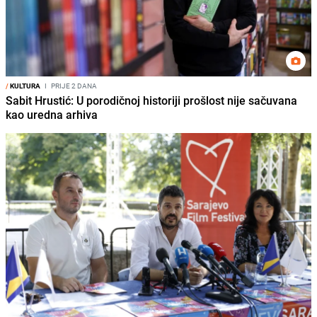
/
KULTURA
I
PRIJE 2 DANA
Sabit Hrustić: U porodičnoj historiji prošlost nije sačuvana
kao uredna arhiva