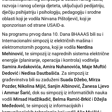
razvoja i ranog učenja djeteta, uključujući pedijatriju,
dječiju psihijatriju i psihologiju, pedagogiju i srodne
oblasti koji je vodila Nirvana Pištoljević, koji je
sponzorisan od strane USAID-a.
Na programu prvog dana 10. Dana BHAAAS bili su i
Internacionalni simpozij iz električnih mašina i
elektromotornih pogona, koji je vodila
Nerdina
Mehinović
, te simpozij iz naprednih sistema električne
energije (planiranje, operacija i kontrola) voditelja
Samira Avdakovića, Amira Nuhanovića, Maje Muftić
Dedović
i
Nedisa Dautbašića
. Za simpozij iz
građevinstva bili su zaduženi
Suada Džebo, Mirza
Pozder, Nikolina Mijić, Sanjin Albinović, Žanesa Ljevo
i
Ammar Šarić
, dok su simpozij iz informatičkih nauka
vodili
Mirsad Hadžikadić
,
Belma Ramić-Brkić
i
Džejla
Međedović
, te simpozij iz informacijskih i