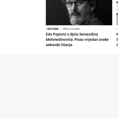
/
KULTURA
I
PRIJE 2 DANA
/
Edo Popović o djelu Semezdina
Mehmedinovića: Pisac vrijedan svake
sekunde čitanja