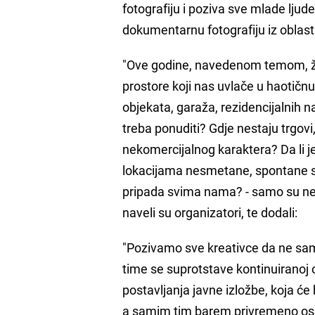
fotografiju i poziva sve mlade ljud
dokumentarnu fotografiju iz oblasti
"Ove godine, navedenom temom, žel
prostore koji nas uvlače u haotičnu
objekata, garaža, rezidencijalnih n
treba ponuditi? Gdje nestaju trgovi,
nekomercijalnog karaktera? Da li je 
lokacijama nesmetane, spontane soc
pripada svima nama? - samo su neka
naveli su organizatori, te dodali:
"Pozivamo sve kreativce da ne samo
time se suprotstave kontinuiranoj 
postavljanja javne izložbe, koja ć
a samim tim barem privremeno oslo