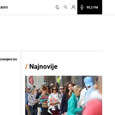
RADIO
90,2 FM
osarajevo.ba
/
Najnovije