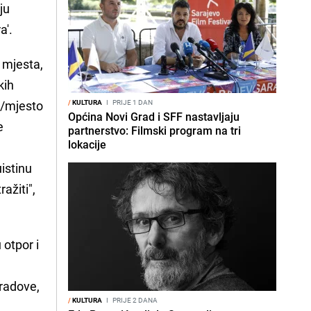
ju
a'.
 mjesta,
kih
ad/mjesto
/
KULTURA
I
PRIJE 1 DAN
Općina Novi Grad i SFF nastavljaju
e
partnerstvo: Filmski program na tri
lokacije
istinu
ažiti",
 otpor i
 radove,
/
KULTURA
I
PRIJE 2 DANA