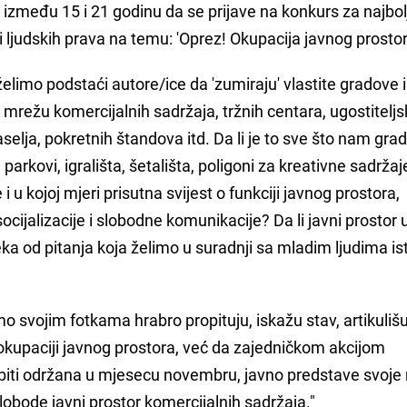
e između 15 i 21 godinu da se prijave na konkurs za najbol
 ljudskih prava na temu: 'Oprez! Okupacija javnog prostor
imo podstaći autore/ice da 'zumiraju' vlastite gradove i
 mrežu komercijalnih sadržaja, tržnih centara, ugostiteljs
aselja, pokretnih štandova itd. Da li je to sve što nam gr
 parkovi, igrališta, šetališta, poligoni za kreativne sadržaj
i u kojoj mjeri prisutna svijest o funkciji javnog prostora,
ijalizacije i slobodne komunikacije? Da li javni prostor u
 od pitanja koja želimo u suradnji sa mladim ljudima istr
 svojim fotkama hrabro propituju, iskažu stav, artikulišu
okupaciji javnog prostora, već da zajedničkom akcijom
e biti održana u mjesecu novembru, javno predstave svoje
bode javni prostor komercijalnih sadržaja."