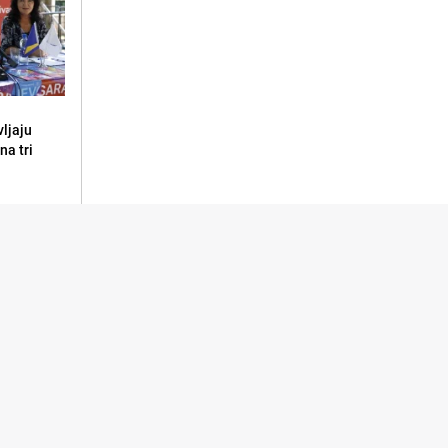
vljaju
na tri