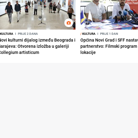
KULTURA
I
PRIJE 2 DANA
/
KULTURA
I
PRIJE 1 DAN
Novi kulturni dijalog između Beograda i
Općina Novi Grad i SFF nasta
Sarajeva: Otvorena izložba u galeriji
partnerstvo: Filmski program 
Collegium artisticum
lokacije