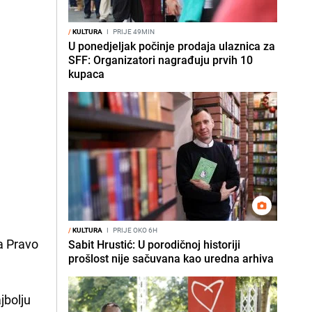
/
KULTURA
I
PRIJE 49MIN
U ponedjeljak počinje prodaja ulaznica za
SFF: Organizatori nagrađuju prvih 10
kupaca
/
KULTURA
I
PRIJE OKO 6H
ma Pravo
Sabit Hrustić: U porodičnoj historiji
prošlost nije sačuvana kao uredna arhiva
jbolju