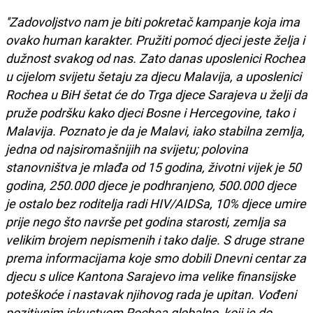
''Zadovoljstvo nam je biti pokretač kampanje koja ima
ovako human karakter. Pružiti pomoć djeci jeste želja i
dužnost svakog od nas. Zato danas uposlenici Rochea
u cijelom svijetu šetaju za djecu Malavija, a uposlenici
Rochea u BiH šetat će do Trga djece Sarajeva u želji da
pruže podršku kako djeci Bosne i Hercegovine, tako i
Malavija. Poznato je da je Malavi, iako stabilna zemlja,
jedna od najsiromašnijih na svijetu; polovina
stanovništva je mlađa od 15 godina, životni vijek je 50
godina, 250.000 djece je podhranjeno, 500.000 djece
je ostalo bez roditelja radi HIV/AIDSa, 10% djece umire
prije nego što navrše pet godina starosti, zemlja sa
velikim brojem nepismenih i tako dalje. S druge strane
prema informacijama koje smo dobili Dnevni centar za
djecu s ulice Kantona Sarajevo ima velike finansijske
poteškoće i nastavak njihovog rada je upitan. Vođeni
pozitivnim iskustvom Rochea globalno, koji je do