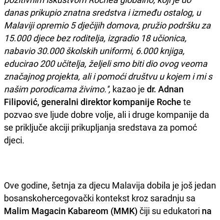
danas prikupio znatna sredstva i između ostalog, u
Malaviji opremio 5 dječijih domova, pružio podršku za
15.000 djece bez roditelja, izgradio 18 učionica,
nabavio 30.000 školskih uniformi, 6.000 knjiga,
educirao 200 učitelja, željeli smo biti dio ovog veoma
značajnog projekta, ali i pomoći društvu u kojem i mi s
našim porodicama živimo.'',
kazao je
dr. Adnan
Filipović, generalni direktor kompanije Roche
te
pozvao sve ljude dobre volje, ali i druge kompanije da
se priključe akciji prikupljanja sredstava za pomoć
djeci.
Ove godine, šetnja za djecu Malavija dobila je još jedan
bosanskohercegovački kontekst kroz saradnju sa
Malim Magacin Kabareom (MMK)
čiji su edukatori
na