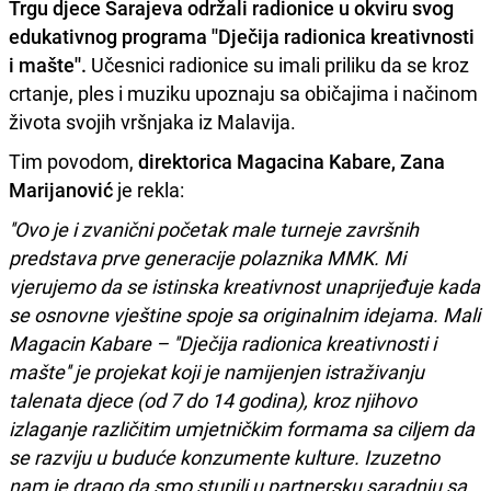
Trgu djece Sarajeva održali radionice u okviru svog
edukativnog programa ''Dječija radionica kreativnosti
i mašte''.
Učesnici radionice su imali priliku da se kroz
crtanje, ples i muziku upoznaju sa običajima i načinom
života svojih vršnjaka iz Malavija.
Tim povodom,
direktorica Magacina Kabare, Zana
Marijanović
je rekla:
''Ovo je i zvanični početak male turneje završnih
predstava prve generacije polaznika MMK. Mi
vjerujemo da se istinska kreativnost unaprijeđuje kada
se osnovne vještine spoje sa originalnim idejama. Mali
Magacin Kabare – ''Dječija radionica kreativnosti i
mašte'' je projekat koji je namijenjen istraživanju
talenata djece (od 7 do 14 godina), kroz njihovo
izlaganje različitim umjetničkim formama sa ciljem da
se razviju u buduće konzumente kulture. Izuzetno
nam je drago da smo stupili u partnersku saradnju sa