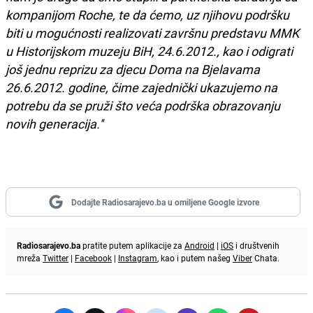
kompanijom Roche, te da ćemo, uz njihovu podršku
biti u mogućnosti realizovati završnu predstavu MMK
u Historijskom muzeju BiH, 24.6.2012., kao i odigrati
još jednu reprizu za djecu Doma na Bjelavama
26.6.2012. godine, čime zajednički ukazujemo na
potrebu da se pruži što veća podrška obrazovanju
novih generacija.''
Dodajte Radiosarajevo.ba u omiljene Google izvore
Radiosarajevo.ba
pratite putem aplikacije za
Android
|
iOS
i društvenih
mreža
Twitter
|
Facebook
|
Instagram
, kao i putem našeg
Viber
Chata.