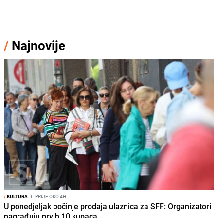
/
Najnovije
/
KULTURA
I
PRIJE OKO 4H
U ponedjeljak počinje prodaja ulaznica za SFF: Organizatori
nagrađuju prvih 10 kupaca