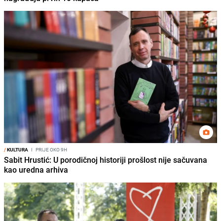
/
KULTURA
I
PRIJE OKO 9H
Sabit Hrustić: U porodičnoj historiji prošlost nije sačuvana
kao uredna arhiva