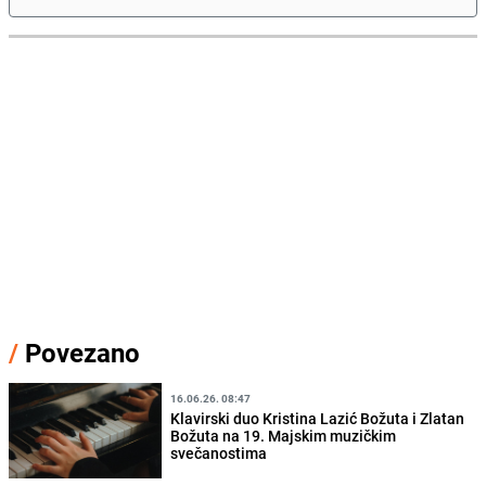
/
Povezano
16.06.26. 08:47
Klavirski duo Kristina Lazić Božuta i Zlatan
Božuta na 19. Majskim muzičkim
svečanostima