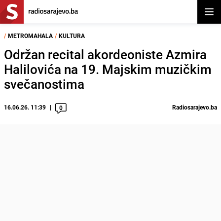
Otvor
/
METROMAHALA
/
KULTURA
Održan recital akordeoniste Azmira
Halilovića na 19. Majskim muzičkim
svečanostima
16.06.26. 11:39
Radiosarajevo.ba
0