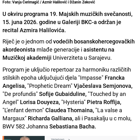
Foto: Vanja Čerimagić / Azmir Halilović i Džanin Zeković
U okviru programa 19. Majskih muzičkih svečanosti,
15. juna 2026. godine u Galeriji BKC-a održan je
recital Azmira Halilovića.
Riječ je o jednom od
vodećih bosanskohercegovačkih
akordeonista
mlađe generacije i
asistentu na
Muzičkoj akademiji
Univerziteta u Sarajevu.
Program je uključio repertoar za harmoniku različitih
stilskih epoha uključujući djela "Impasse"
Francka
Angelisa,
"Prophetic Dream"
Vjačeslava Semjonova,
"De profundis"
Sofije Gubaiduline,
"Touched by an
Angel"
Lorisa Douyeza,
"Hysteria"
Pietra Roffija,
"L’enfant demon"
Claudea Thomaina,
"La valse a
Margaux"
Richarda Galliana,
ali i Pasakalju u c molu,
BWV 582 Joha
n
na
Sebastiana Bacha.
TRENDING