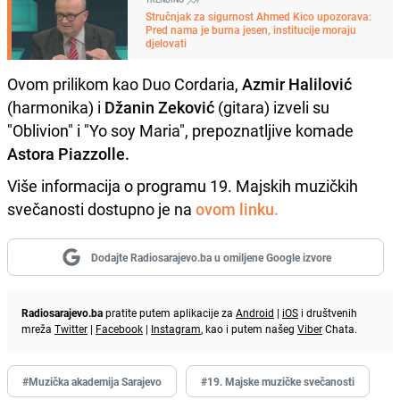
Stručnjak za sigurnost Ahmed Kico upozorava:
Pred nama je burna jesen, institucije moraju
djelovati
Ovom prilikom kao Duo Cordaria,
Azmir Halilović
(harmonika) i
Džanin Zeković
(gitara) izveli su
"Oblivion" i "Yo soy Maria", prepoznatljive komade
Astora Piazzolle.
Više informacija o programu 19. Majskih muzičkih
svečanosti dostupno je na
ovom linku.
Dodajte Radiosarajevo.ba u omiljene Google izvore
Radiosarajevo.ba
pratite putem aplikacije za
Android
|
iOS
i društvenih
mreža
Twitter
|
Facebook
|
Instagram
, kao i putem našeg
Viber
Chata.
#Muzička akademija Sarajevo
#19. Majske muzičke svečanosti