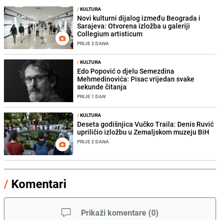
/
KULTURA
Novi kulturni dijalog između Beograda i
Sarajeva: Otvorena izložba u galeriji
Collegium artisticum
PRIJE 2 DANA
/
KULTURA
Edo Popović o djelu Semezdina
Mehmedinovića: Pisac vrijedan svake
sekunde čitanja
PRIJE 1 DAN
/
KULTURA
Deseta godišnjica Vučko Traila: Denis Ruvić
upriličio izložbu u Zemaljskom muzeju BiH
PRIJE 2 DANA
/
Komentari
Prikaži komentare
(
0
)