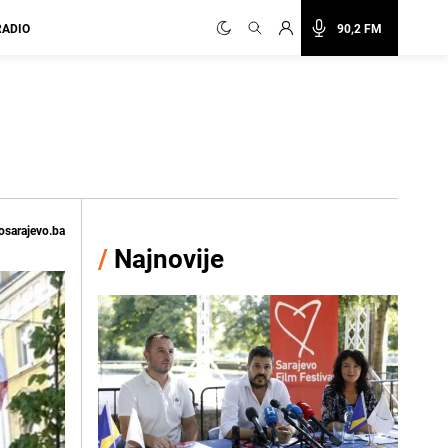
RADIO
90,2 FM
osarajevo.ba
/
Najnovije