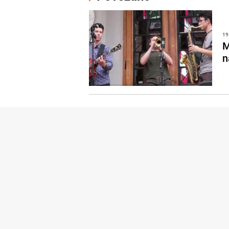
19
M
n