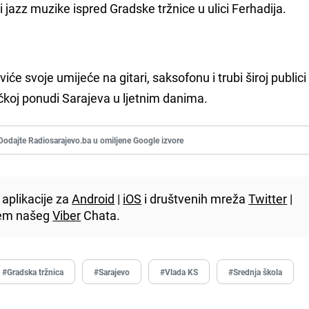
 jazz muzike ispred Gradske tržnice u ulici Ferhadija.
će svoje umijeće na gitari, saksofonu i trubi široj publici
stičkoj ponudi Sarajeva u ljetnim danima.
Dodajte Radiosarajevo.ba u omiljene Google izvore
aplikacije za
Android
|
iOS
i društvenih mreža
Twitter
|
utem našeg
Viber
Chata.
#Gradska tržnica
#Sarajevo
#Vlada KS
#Srednja škola