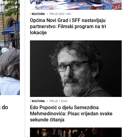
/
KULTURA
I
PRIJE OKO 19H
Općina Novi Grad i SFF nastavljaju
partnerstvo: Filmski program na tri
lokacije
/
KULTURA
I
PRIJE 1 DAN
a do
Edo Popović o djelu Semezdina
Mehmedinovića: Pisac vrijedan svake
sekunde čitanja