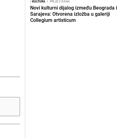
/
KULTURA
I
PRIJE 2 DANA
Novi kulturni dijalog između Beograda i
Sarajeva: Otvorena izložba u galeriji
Collegium artisticum