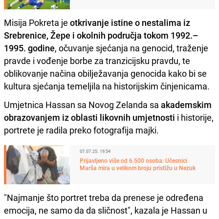
Misija Pokreta je
otkrivanje istine o nestalima iz
Srebrenice, Žepe i okolnih područja tokom 1992.–
1995. godine
, očuvanje sjećanja na genocid, traženje
pravde i vođenje borbe za tranzicijsku pravdu, te
oblikovanje načina obilježavanja genocida kako bi se
kultura sjećanja temeljila na historijskim činjenicama.
Umjetnica Hassan sa Novog Zelanda sa
akademskim
obrazovanjem iz oblasti likovnih umjetnosti
i historije,
portrete je radila preko fotografija majki.
07.07.25. 19:54
Prijavljeno više od 6.500 osoba: Učesnici
Marša mira u velikom broju pristižu u Nezuk
"Najmanje što portret treba da prenese je određena
emocija, ne samo da da sličnost", kazala je Hassan u