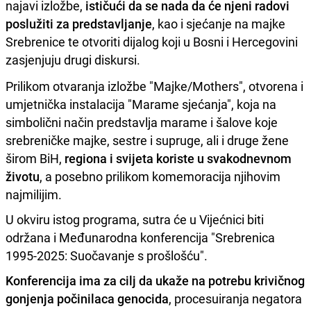
najavi izložbe,
ističući da se nada da će njeni radovi
poslužiti za predstavljanje
, kao i sjećanje na majke
Srebrenice te otvoriti dijalog koji u Bosni i Hercegovini
zasjenjuju drugi diskursi.
Prilikom otvaranja izložbe "Majke/Mothers", otvorena i
umjetnička instalacija "Marame sjećanja", koja na
simbolični način predstavlja marame i šalove koje
srebreničke majke, sestre i supruge, ali i druge žene
širom BiH,
regiona i svijeta koriste u svakodnevnom
životu
, a posebno prilikom komemoracija njihovim
najmilijim.
U okviru istog programa, sutra će u Vijećnici biti
održana i Međunarodna konferencija "Srebrenica
1995-2025: Suočavanje s prošlošću".
Konferencija ima za cilj da ukaže na potrebu krivičnog
gonjenja počinilaca genocida
, procesuiranja negatora