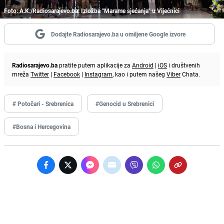
Foto: A.K./Radiosarajevo.ba: Izložba "Marame sjećanja" u Vijećnici
Dodajte Radiosarajevo.ba u omiljene Google izvore
Radiosarajevo.ba
pratite putem aplikacije za
Android
|
iOS
i društvenih
mreža
Twitter
|
Facebook
|
Instagram
, kao i putem našeg
Viber
Chata.
# Potočari - Srebrenica
#Genocid u Srebrenici
#Bosna i Hercegovina