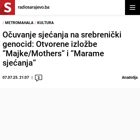
Otvor
/
METROMAHALA
/
KULTURA
Očuvanje sjećanja na srebrenički
genocid: Otvorene izložbe
“Majke/Mothers“ i “Marame
sjećanja“
07.07.25. 21:07
Anadolija
3