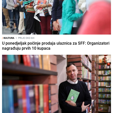
/
KULTURA
I
PRIJE OKO 6H
U ponedjeljak počinje prodaja ulaznica za SFF: Organizatori
nagrađuju prvih 10 kupaca