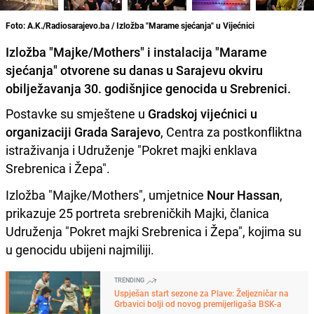
Foto: A.K./Radiosarajevo.ba / Izložba "Marame sjećanja" u Vijećnici
Izložba "Majke/Mothers" i instalacija "Marame
sjećanja" otvorene su danas u Sarajevu okviru
obilježavanja 30. godišnjice genocida u Srebrenici.
Postavke su smještene u
Gradskoj vijećnici u
organizaciji Grada Sarajevo
, Centra za postkonfliktna
istraživanja i Udruženje "Pokret majki enklava
Srebrenica i Žepa".
Izložba "Majke/Mothers", umjetnice
Nour Hassan
,
prikazuje 25 portreta srebreničkih Majki, članica
Udruženja "Pokret majki Srebrenica i Žepa", kojima su
u genocidu ubijeni najmiliji.
TRENDING
Uspješan start sezone za Plave: Željezničar na
Grbavici bolji od novog premijerligaša BSK-a